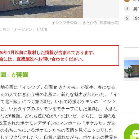
奥
4
道
5
イシツブテ公園 in きたかみ (展勝地公園)
ポケモン「オーガポン」も登場
026年1月以前に取材した情報が含まれております。
合には、直接施設へお問い合わせください。
公園」が開園
展勝地公園に「イシツブテ公園 in きたかみ」が誕生。春になる
さんの人でにぎわう桜の名所に、新たな魅力が加わった。「イ
て北三陸」につぐ第2弾だ。いわて応援ポケモンの「イシツ
など、いわタイプのポケモンをモチーフにした遊具は、大きな
など6種類。どれも遊び心がいっぱいだ。さらに、公園の近
設置されたポケモンデザインのマンホール『ポケふた』があ
園のあちこちにいるポケモンたちの表情を見てニッコリした
見してワクワクしたり。自然と戯れながら、ポケモンの世界を