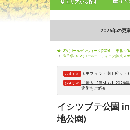
イベ
エリアから探す
2026年の
GW(ゴールデンウィーク)2026
東北のG
岩手県のGW(ゴールデンウィーク)観光ス
ネモフィラ
・
潮干狩り
・
おすすめ
【最大12連休も】202
おすすめ
避術をご紹介
イシツブテ公園 in
地公園)