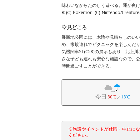
味わいながらたのしく遊べる。運が良け
※(C) Pokemon. (C) Nintendo/Creature
見どころ
展勝地公園には、木陰や見晴らしのい
め、家族連れでピクニックを楽しんだ
気機関車SL(C58)の展示もあり、北
さな子ども連れも安心な施設なので、
時間過ごすことができる。
今日
30℃
／
18℃
※施設やイベントが休園・中止に
ください。