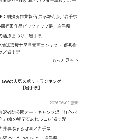
野物語×謎解き 異界ハンター試験／岩手
APIC刑務所作業製品 展示即売会／岩手県
6回福田作品ピックアップ展／岩手県
の藤原まつり／岩手県
QA地球環境世界児童画コンテスト 優秀作
展／岩手県
もっと見る
GWの人気スポットランキング
【岩手県】
2026/08/09 更新
柳沢砂防公園オートキャンプ場「虹色パ
ク」(道の駅雫石あねっこ)／岩手県
岩井農場まきば園／岩手県
の駅 やまだ おいすた／岩手県