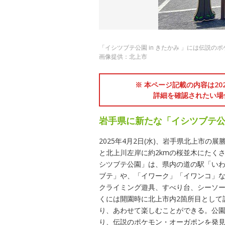
「イシツブテ公園 in きたかみ 」には伝説の
画像提供：北上市
※ 本ページ記載の内容は2
詳細を確認されたい場
岩手県に新たな「イシツブテ
2025年4月2日(水)、岩手県北上市の
と北上川左岸に約2kmの桜並木にたく
シツブテ公園」は、県内の道の駅「いわ
ブテ」や、「イワーク」「イワンコ」
クライミング遊具、すべり台、シーソー
くには開園時に北上市内2箇所目として
り、あわせて楽しむことができる。公
り、伝説のポケモン・オーガポンを発