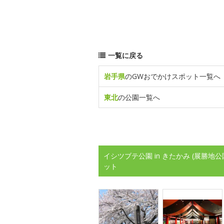
一覧に戻る
岩手県
のGWおでかけスポット一覧へ
東北
の公園一覧へ
イシツブテ公園 in きたかみ (展勝
ット