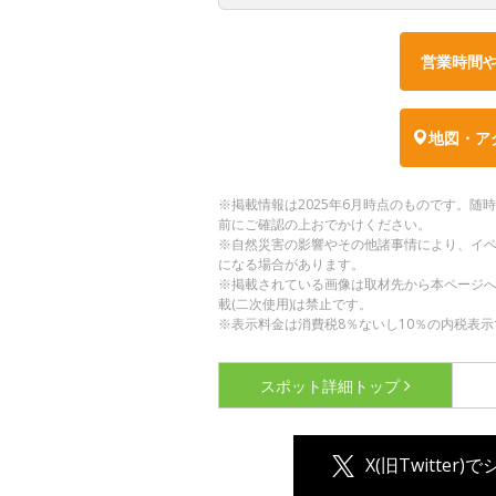
営業時間
地図・ア
※掲載情報は2025年6月時点のものです。
前にご確認の上おでかけください。
※自然災害の影響やその他諸事情により、イ
になる場合があります。
※掲載されている画像は取材先から本ページ
載(二次使用)は禁止です。
※表示料金は消費税8％ないし10％の内税表示
スポット詳細
トップ
X(旧Twitter)