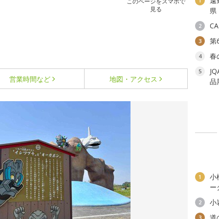
遠
1
このページをスマホで
見る
県
C
2
第
3
春
4
J
5
営業時間など
地図・アクセス
品
小
1
ー
小
2
道
3