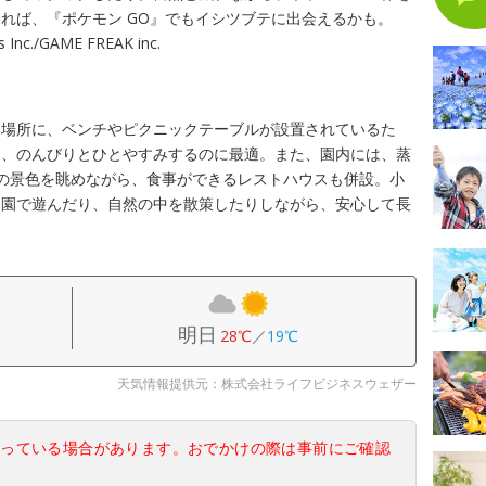
れば、『ポケモン GO』でもイシツブテに出会えるかも。
s Inc./GAME FREAK inc.
い場所に、ベンチやピクニックテーブルが設置されているた
り、のんびりとひとやすみするのに最適。また、園内には、蒸
上川の景色を眺めながら、食事ができるレストハウスも併設。小
公園で遊んだり、自然の中を散策したりしながら、安心して長
明日
28℃
／
19℃
天気情報提供元：株式会社ライフビジネスウェザー
なっている場合があります。おでかけの際は事前にご確認