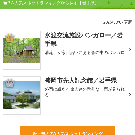
GW人気スポットランキングから探す【岩手県】
2026/08/07 更新
氷渡交流施設バンガロー／岩
1
手県
清流、安家川沿いにある森の中のバンガロ
ー
盛岡市先人記念館／岩手県
2
盛岡に縁ある偉人達の意外な一面が見られ
る
岩手県のGW人気スポットランキング