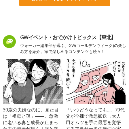
GWイベント・おでかけトピックス【東北】
ウォーカー編集部が選ぶ、GW(ゴールデンウィーク)の楽し
み方を紹介。家で楽しめるコンテンツも続々！
30歳の夫婦なのに、見た目
「いつどうなっても…」70代
は「祖母と孫」――。急激
父が全裸で救急搬送→大人
に老いる妻と成長が止まっ
用オムツを手に最悪を覚悟
た夫の漫画が描く「歳と幸
するアラサー娘の痛切な実