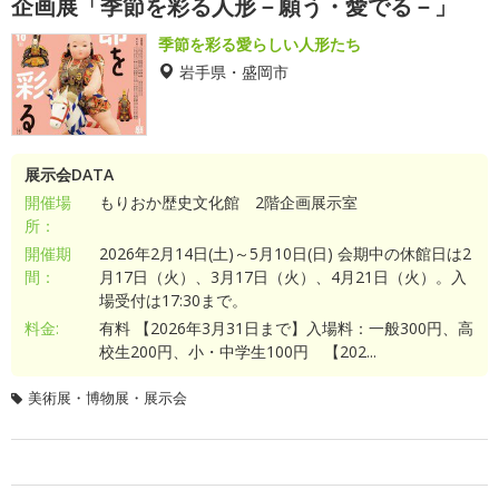
企画展「季節を彩る人形－願う・愛でる－」
季節を彩る愛らしい人形たち
岩手県・盛岡市
展示会DATA
開催場
もりおか歴史文化館 2階企画展示室
所：
開催期
2026年2月14日(土)～5月10日(日) 会期中の休館日は2
間：
月17日（火）、3月17日（火）、4月21日（火）。入
場受付は17:30まで。
料金:
有料 【2026年3月31日まで】入場料：一般300円、高
校生200円、小・中学生100円 【202...
美術展・博物展・展示会