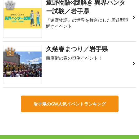
遠野物語×謎解き 異界ハンタ
2
ー試験／岩手県
『遠野物語』の世界を舞台にした周遊型謎
解きイベント
久慈春まつり／岩手県
3
商店街の春の恒例イベント！
岩手県のGW人気イベントランキング