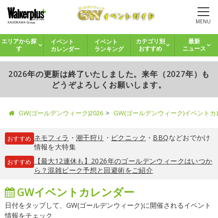
MENU
イベント
イベント
エリアから探
カテゴリ別
最新
カレンダー
ランキング
す
おすすめ
ニュース
2026年の更新は終了いたしました。来年（2027年）も
どうぞよろしくお願いします。
GW(ゴールデンウィーク)2026
GW(ゴールデンウィーク)イベント
ネモフィラ
・
潮干狩り
・
ピクニック
・
BBQ
などおでかけ
おすすめ
情報を大特集
【最大12連休も】2026年のゴールデンウィークはいつか
おすすめ
ら？混雑ピーク予想と回避術をご紹介
GWイベントカレンダー
日付をタップして、GW(ゴールデンウィーク)に開催されるイベント
情報をチェック