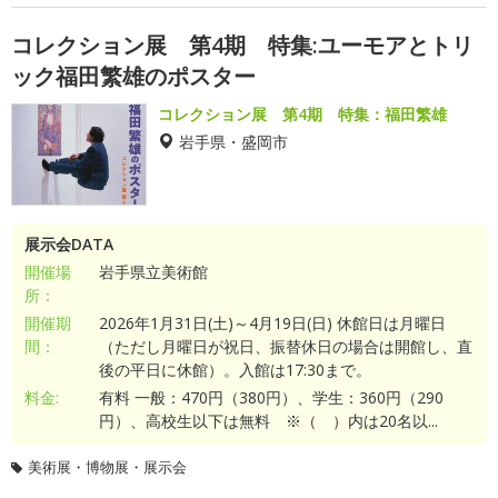
コレクション展 第4期 特集:ユーモアとトリ
ック福田繁雄のポスター
コレクション展 第4期 特集：福田繁雄
岩手県・盛岡市
展示会DATA
開催場
岩手県立美術館
所：
開催期
2026年1月31日(土)～4月19日(日) 休館日は月曜日
間：
（ただし月曜日が祝日、振替休日の場合は開館し、直
後の平日に休館）。入館は17:30まで。
料金:
有料 一般：470円（380円）、学生：360円（290
円）、高校生以下は無料 ※（ ）内は20名以...
美術展・博物展・展示会