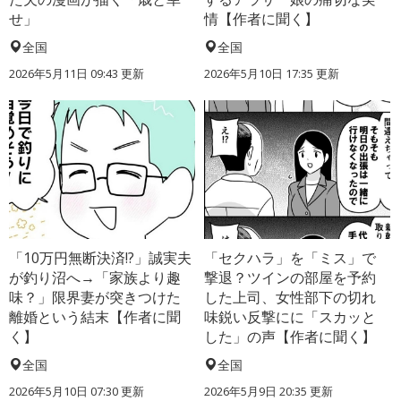
せ」
情【作者に聞く】
全国
全国
2026年5月11日 09:43 更新
2026年5月10日 17:35 更新
「10万円無断決済!?」誠実夫
「セクハラ」を「ミス」で
が釣り沼へ→「家族より趣
撃退？ツインの部屋を予約
味？」限界妻が突きつけた
した上司、女性部下の切れ
離婚という結末【作者に聞
味鋭い反撃にに「スカッと
く】
した」の声【作者に聞く】
全国
全国
2026年5月10日 07:30 更新
2026年5月9日 20:35 更新