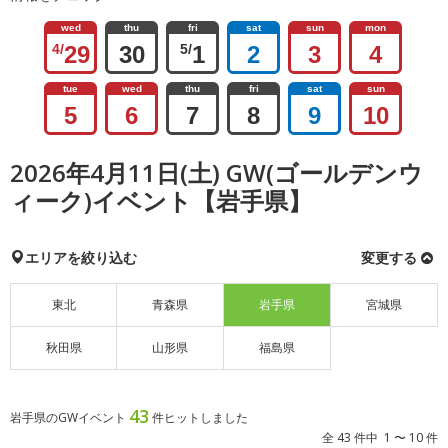
wed
thu
fri
sat
sun
mon
4/
29
30
5/
1
2
3
4
tue
wed
thu
fri
sat
sun
5
6
7
8
9
10
2026年4月11日(土) GW(ゴールデンウ
ィーク)イベント【岩手県】
エリアを絞り込む
変更する
東北
青森県
岩手県
宮城県
秋田県
山形県
福島県
43
岩手県のGWイベント
件ヒットしました
全 43 件中 1 〜 10 件