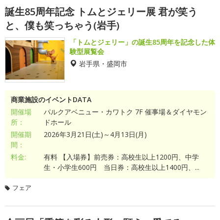
誕生85周年記念 トムとジェリー展 君が笑う
と、僕も笑っちゃう(岩手)
「トムとジェリー」の誕生85周年を記念した体
験型展覧会
岩手県・盛岡市
商業施設のイベントDATA
開催場
パルクアベニュー・カワトク 7F 催事場＆ダイヤモン
所：
ドホール
開催期
2026年3月21日(土)～4月13日(月)
間：
料金:
有料 【入場券】前売券：高校生以上1200円、中学
生・小学生600円 当日券：高校生以上1400円、...
フェア