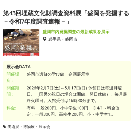
第43回埋蔵文化財調査資料展「盛岡を発掘する
－令和7年度調査速報－」
盛岡市内発掘調査の最新成果を展示
岩手県・盛岡市
展示会DATA
開催場
盛岡市遺跡の学び館 企画展示室
所：
開催期
2026年2月7日(土)～5月17日(日) 休館日は毎週月曜
間：
日、（国民の祝日の場合は開館、翌日休館）、毎月最
終火曜日。入館受付は16時30分まで。
料金:
有料 一般200円、小中学生100円 ※4/1～料金改
定：一般300円、高校生200円、小・中学生1...
美術展・博物展・展示会