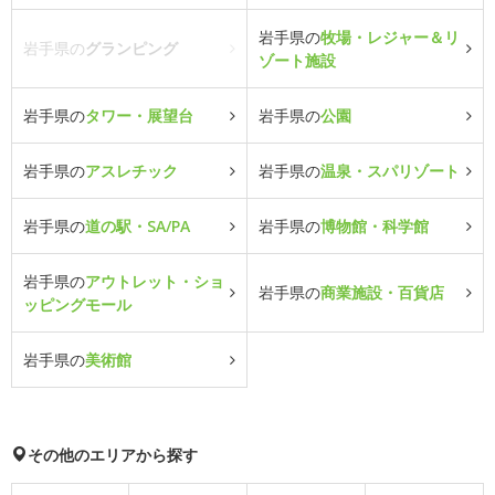
岩手県の
牧場・レジャー＆リ
岩手県の
グランピング
ゾート施設
岩手県の
タワー・展望台
岩手県の
公園
岩手県の
アスレチック
岩手県の
温泉・スパリゾート
岩手県の
道の駅・SA/PA
岩手県の
博物館・科学館
岩手県の
アウトレット・ショ
岩手県の
商業施設・百貨店
ッピングモール
岩手県の
美術館
その他のエリアから探す