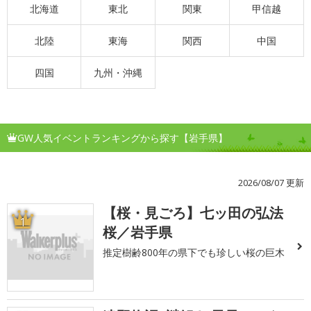
北海道
東北
関東
甲信越
北陸
東海
関西
中国
四国
九州・沖縄
GW人気イベントランキングから探す【岩手県】
2026/08/07 更新
【桜・見ごろ】七ッ田の弘法
1
桜／岩手県
推定樹齢800年の県下でも珍しい桜の巨木