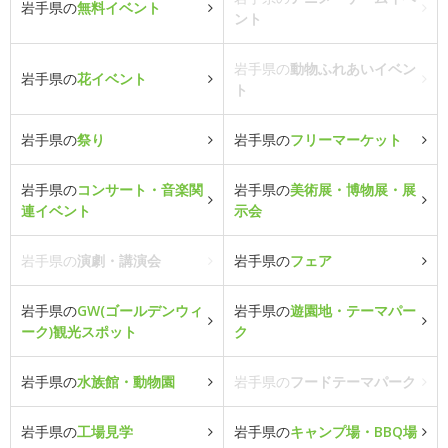
岩手県の
無料イベント
ント
岩手県の
動物ふれあいイベン
岩手県の
花イベント
ト
岩手県の
祭り
岩手県の
フリーマーケット
岩手県の
コンサート・音楽関
岩手県の
美術展・博物展・展
連イベント
示会
岩手県の
演劇・講演会
岩手県の
フェア
岩手県の
GW(ゴールデンウィ
岩手県の
遊園地・テーマパー
ーク)観光スポット
ク
岩手県の
水族館・動物園
岩手県の
フードテーマパーク
岩手県の
工場見学
岩手県の
キャンプ場・BBQ場