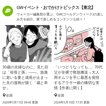
GWイベント・おでかけトピックス【東北】
ウォーカー編集部が選ぶ、GW(ゴールデンウィーク)の楽し
み方を紹介。家で楽しめるコンテンツも続々！
30歳の夫婦なのに、見た目
「いつどうなっても…」70代
は「祖母と孫」――。急激
父が全裸で救急搬送→大人
に老いる妻と成長が止まっ
用オムツを手に最悪を覚悟
た夫の漫画が描く「歳と幸
するアラサー娘の痛切な実
せ」
情【作者に聞く】
全国
全国
2026年5月11日 09:43 更新
2026年5月10日 17:35 更新