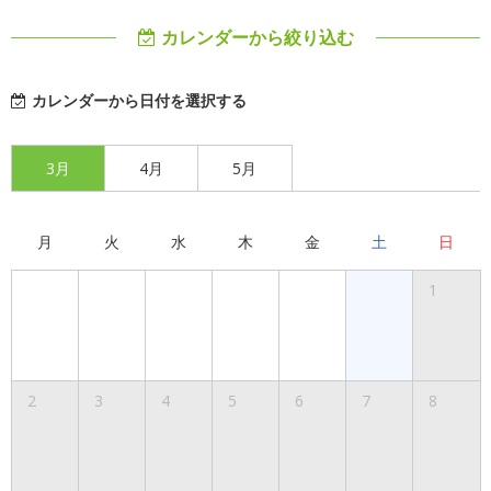
カレンダーから絞り込む
カレンダーから日付を選択する
3月
4月
5月
月
火
水
木
金
土
日
1
2
3
4
5
6
7
8