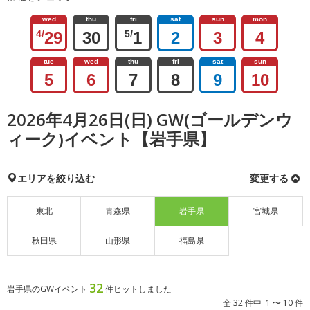
wed
thu
fri
sat
sun
mon
4/
29
30
5/
1
2
3
4
tue
wed
thu
fri
sat
sun
5
6
7
8
9
10
2026年4月26日(日) GW(ゴールデンウ
ィーク)イベント【岩手県】
エリアを絞り込む
変更する
東北
青森県
岩手県
宮城県
秋田県
山形県
福島県
32
岩手県のGWイベント
件ヒットしました
全 32 件中 1 〜 10 件