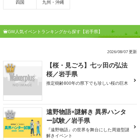
四国
九州・沖縄
GW人気イベントランキングから探す【岩手県】
2026/08/07 更新
【桜・見ごろ】七ッ田の弘法
1
桜／岩手県
推定樹齢800年の県下でも珍しい桜の巨木
遠野物語×謎解き 異界ハンタ
2
ー試験／岩手県
『遠野物語』の世界を舞台にした周遊型謎
解きイベント