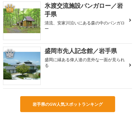
氷渡交流施設バンガロー／岩
1
手県
清流、安家川沿いにある森の中のバンガロ
ー
盛岡市先人記念館／岩手県
2
盛岡に縁ある偉人達の意外な一面が見られ
る
岩手県のGW人気スポットランキング