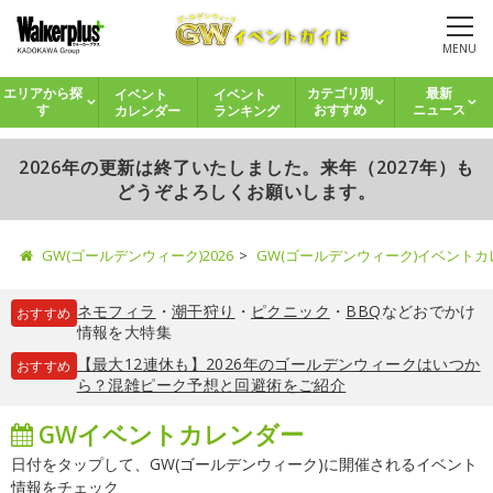
MENU
イベント
イベント
エリアから探
カテゴリ別
最新
カレンダー
ランキング
す
おすすめ
ニュース
2026年の更新は終了いたしました。来年（2027年）も
どうぞよろしくお願いします。
GW(ゴールデンウィーク)2026
GW(ゴールデンウィーク)イベント
ネモフィラ
・
潮干狩り
・
ピクニック
・
BBQ
などおでかけ
おすすめ
情報を大特集
【最大12連休も】2026年のゴールデンウィークはいつか
おすすめ
ら？混雑ピーク予想と回避術をご紹介
GWイベントカレンダー
日付をタップして、GW(ゴールデンウィーク)に開催されるイベント
情報をチェック