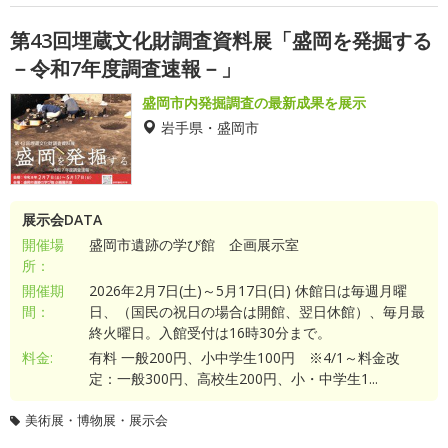
第43回埋蔵文化財調査資料展「盛岡を発掘する
－令和7年度調査速報－」
盛岡市内発掘調査の最新成果を展示
岩手県・盛岡市
展示会DATA
開催場
盛岡市遺跡の学び館 企画展示室
所：
開催期
2026年2月7日(土)～5月17日(日) 休館日は毎週月曜
間：
日、（国民の祝日の場合は開館、翌日休館）、毎月最
終火曜日。入館受付は16時30分まで。
料金:
有料 一般200円、小中学生100円 ※4/1～料金改
定：一般300円、高校生200円、小・中学生1...
美術展・博物展・展示会