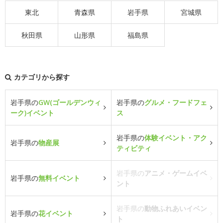
東北
青森県
岩手県
宮城県
秋田県
山形県
福島県
カテゴリから探す
岩手県の
GW(ゴールデンウィ
岩手県の
グルメ・フードフェ
ーク)イベント
ス
岩手県の
体験イベント・アク
岩手県の
物産展
ティビティ
岩手県の
アニメ・ゲームイベ
岩手県の
無料イベント
ント
岩手県の
動物ふれあいイベン
岩手県の
花イベント
ト