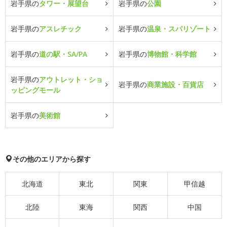
岩手県の
タワー・展望台
岩手県の
公園
岩手県の
アスレチック
岩手県の
温泉・スパリゾート
岩手県の
道の駅・SA/PA
岩手県の
博物館・科学館
岩手県の
アウトレット・ショ
岩手県の
商業施設・百貨店
ッピングモール
岩手県の
美術館
その他のエリアから探す
北海道
東北
関東
甲信越
北陸
東海
関西
中国