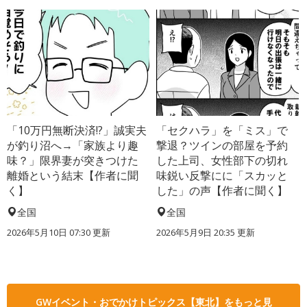
「10万円無断決済!?」誠実夫
「セクハラ」を「ミス」で
が釣り沼へ→「家族より趣
撃退？ツインの部屋を予約
味？」限界妻が突きつけた
した上司、女性部下の切れ
離婚という結末【作者に聞
味鋭い反撃にに「スカッと
く】
した」の声【作者に聞く】
全国
全国
2026年5月10日 07:30 更新
2026年5月9日 20:35 更新
GWイベント・おでかけトピックス【東北】をもっと見