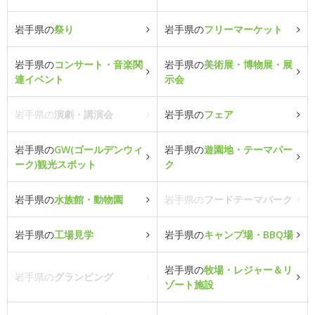
岩手県の
祭り
岩手県の
フリーマーケット
岩手県の
コンサート・音楽関
岩手県の
美術展・博物展・展
連イベント
示会
岩手県の
演劇・講演会
岩手県の
フェア
岩手県の
GW(ゴールデンウィ
岩手県の
遊園地・テーマパー
ーク)観光スポット
ク
岩手県の
水族館・動物園
岩手県の
フードテーマパーク
岩手県の
工場見学
岩手県の
キャンプ場・BBQ場
岩手県の
牧場・レジャー＆リ
岩手県の
グランピング
ゾート施設