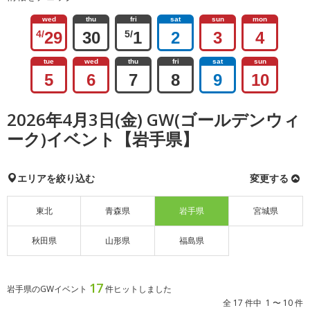
wed
thu
fri
sat
sun
mon
4/
29
30
5/
1
2
3
4
tue
wed
thu
fri
sat
sun
5
6
7
8
9
10
2026年4月3日(金) GW(ゴールデンウィ
ーク)イベント【岩手県】
エリアを絞り込む
変更する
東北
青森県
岩手県
宮城県
秋田県
山形県
福島県
17
岩手県のGWイベント
件ヒットしました
全 17 件中 1 〜 10 件