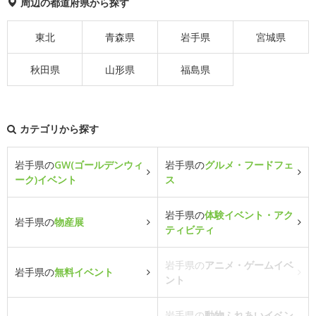
周辺の都道府県から探す
東北
青森県
岩手県
宮城県
秋田県
山形県
福島県
カテゴリから探す
岩手県の
GW(ゴールデンウィ
岩手県の
グルメ・フードフェ
ーク)イベント
ス
岩手県の
体験イベント・アク
岩手県の
物産展
ティビティ
岩手県の
アニメ・ゲームイベ
岩手県の
無料イベント
ント
岩手県の
動物ふれあいイベン