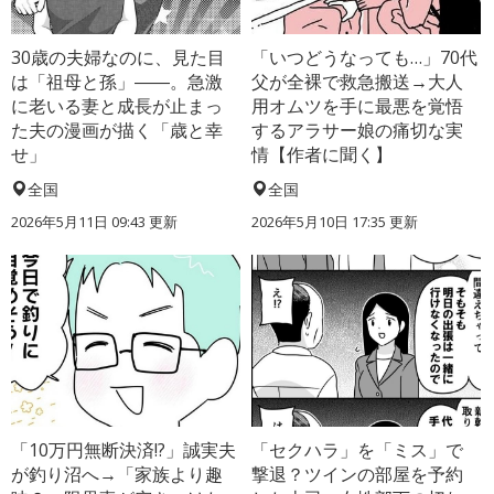
30歳の夫婦なのに、見た目
「いつどうなっても…」70代
は「祖母と孫」――。急激
父が全裸で救急搬送→大人
に老いる妻と成長が止まっ
用オムツを手に最悪を覚悟
た夫の漫画が描く「歳と幸
するアラサー娘の痛切な実
せ」
情【作者に聞く】
全国
全国
2026年5月11日 09:43 更新
2026年5月10日 17:35 更新
「10万円無断決済!?」誠実夫
「セクハラ」を「ミス」で
が釣り沼へ→「家族より趣
撃退？ツインの部屋を予約