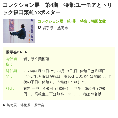
コレクション展 第4期 特集:ユーモアとトリ
ック福田繁雄のポスター
コレクション展 第4期 特集：福田繁雄
岩手県・盛岡市
展示会DATA
開催場
岩手県立美術館
所：
開催期
2026年1月31日(土)～4月19日(日) 休館日は月曜日
間：
（ただし月曜日が祝日、振替休日の場合は開館し、直
後の平日に休館）。入館は17:30まで。
料金:
有料 一般：470円（380円）、学生：360円（290
円）、高校生以下は無料 ※（ ）内は20名以...
美術展・博物展・展示会