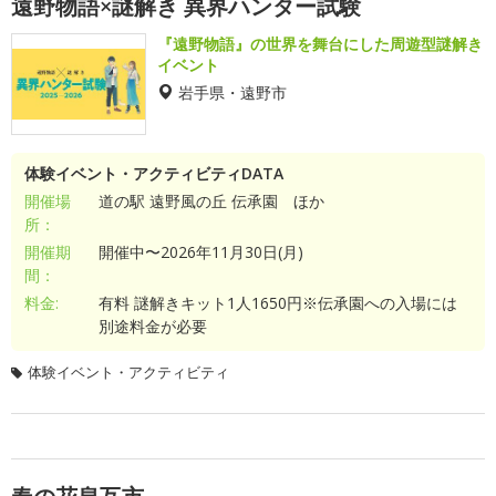
遠野物語×謎解き 異界ハンター試験
『遠野物語』の世界を舞台にした周遊型謎解き
イベント
岩手県・遠野市
体験イベント・アクティビティDATA
開催場
道の駅 遠野風の丘 伝承園 ほか
所：
開催期
開催中〜2026年11月30日(月)
間：
料金:
有料 謎解きキット1人1650円※伝承園への入場には
別途料金が必要
体験イベント・アクティビティ