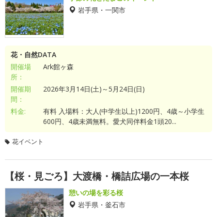
岩手県・一関市
花・自然DATA
開催場
Ark館ヶ森
所：
開催期
2026年3月14日(土)～5月24日(日)
間：
料金:
有料 入場料：大人(中学生以上)1200円、4歳～小学生
600円、4歳未満無料。愛犬同伴料金1頭20...
花イベント
【桜・見ごろ】大渡橋・橋詰広場の一本桜
憩いの場を彩る桜
岩手県・釜石市