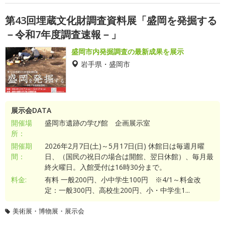
第43回埋蔵文化財調査資料展「盛岡を発掘する
－令和7年度調査速報－」
盛岡市内発掘調査の最新成果を展示
岩手県・盛岡市
展示会DATA
開催場
盛岡市遺跡の学び館 企画展示室
所：
開催期
2026年2月7日(土)～5月17日(日) 休館日は毎週月曜
間：
日、（国民の祝日の場合は開館、翌日休館）、毎月最
終火曜日。入館受付は16時30分まで。
料金:
有料 一般200円、小中学生100円 ※4/1～料金改
定：一般300円、高校生200円、小・中学生1...
美術展・博物展・展示会