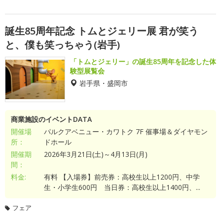
誕生85周年記念 トムとジェリー展 君が笑う
と、僕も笑っちゃう(岩手)
「トムとジェリー」の誕生85周年を記念した体
験型展覧会
岩手県・盛岡市
商業施設のイベントDATA
開催場
パルクアベニュー・カワトク 7F 催事場＆ダイヤモン
所：
ドホール
開催期
2026年3月21日(土)～4月13日(月)
間：
料金:
有料 【入場券】前売券：高校生以上1200円、中学
生・小学生600円 当日券：高校生以上1400円、...
フェア