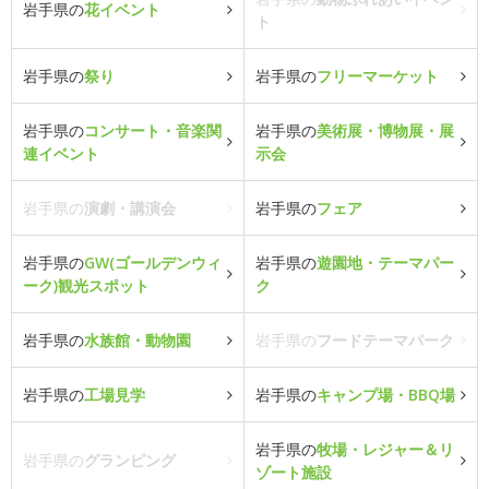
岩手県の
花イベント
ト
岩手県の
祭り
岩手県の
フリーマーケット
岩手県の
コンサート・音楽関
岩手県の
美術展・博物展・展
連イベント
示会
岩手県の
演劇・講演会
岩手県の
フェア
岩手県の
GW(ゴールデンウィ
岩手県の
遊園地・テーマパー
ーク)観光スポット
ク
岩手県の
水族館・動物園
岩手県の
フードテーマパーク
岩手県の
工場見学
岩手県の
キャンプ場・BBQ場
岩手県の
牧場・レジャー＆リ
岩手県の
グランピング
ゾート施設