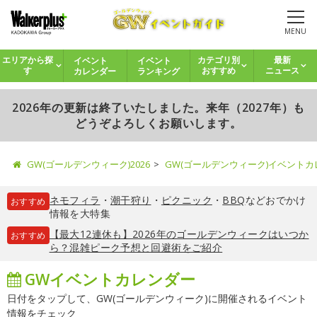
MENU
イベント
イベント
エリアから探
カテゴリ別
最新
カレンダー
ランキング
す
おすすめ
ニュース
2026年の更新は終了いたしました。来年（2027年）も
どうぞよろしくお願いします。
GW(ゴールデンウィーク)2026
GW(ゴールデンウィーク)イベント
ネモフィラ
・
潮干狩り
・
ピクニック
・
BBQ
などおでかけ
おすすめ
情報を大特集
【最大12連休も】2026年のゴールデンウィークはいつか
おすすめ
ら？混雑ピーク予想と回避術をご紹介
GWイベントカレンダー
日付をタップして、GW(ゴールデンウィーク)に開催されるイベント
情報をチェック