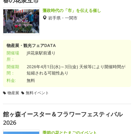
春の花泉互市
藩政時代の「市」を伝える催し
岩手県・一関市
物産展・観光フェアDATA
開催場
JR花泉駅前通り
所：
開催期
2026年4月1日(水)～3日(金) 天候等により開催時間が
間：
短縮される可能性あり
料金:
無料
物産展
無料イベント
館ヶ森イースター＆フラワーフェスティバル
2026
季節の花とたまごのイベント