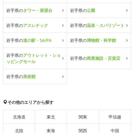
岩手県の
タワー・展望台
岩手県の
公園
岩手県の
アスレチック
岩手県の
温泉・スパリゾート
岩手県の
道の駅・SA/PA
岩手県の
博物館・科学館
岩手県の
アウトレット・ショ
岩手県の
商業施設・百貨店
ッピングモール
岩手県の
美術館
その他のエリアから探す
北海道
東北
関東
甲信越
北陸
東海
関西
中国