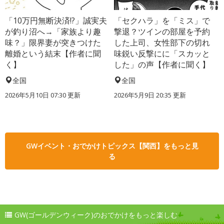
「10万円無断決済!?」誠実夫
「セクハラ」を「ミス」で
が釣り沼へ→「家族より趣
撃退？ツインの部屋を予約
味？」限界妻が突きつけた
した上司、女性部下の切れ
離婚という結末【作者に聞
味鋭い反撃にに「スカッと
く】
した」の声【作者に聞く】
全国
全国
2026年5月10日 07:30 更新
2026年5月9日 20:35 更新
GWイベント・おでかけトピックス【関西】をもっと見
る
GW(ゴールデンウィーク)のおでかけをもっと楽しむ