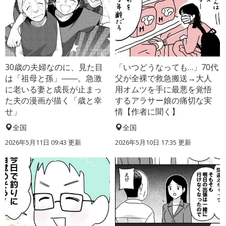
30歳の夫婦なのに、見た目
「いつどうなっても…」70代
は「祖母と孫」――。急激
父が全裸で救急搬送→大人
に老いる妻と成長が止まっ
用オムツを手に最悪を覚悟
た夫の漫画が描く「歳と幸
するアラサー娘の痛切な実
せ」
情【作者に聞く】
全国
全国
2026年5月11日 09:43 更新
2026年5月10日 17:35 更新