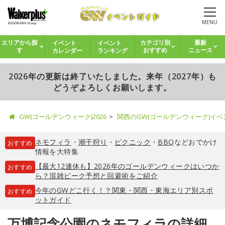
MENU
イベント
イベント
エリアから探
カテゴリ別
最新
カレンダー
ランキング
す
おすすめ
ニュース
2026年の更新は終了いたしました。来年（2027年）も
どうぞよろしくお願いします。
GW(ゴールデンウィーク)2026
関西のGW(ゴールデンウィーク)イ
ネモフィラ
・
潮干狩り
・
ピクニック
・
BBQ
などおでかけ
おすすめ
情報を大特集
【最大12連休も】2026年のゴールデンウィークはいつか
おすすめ
ら？混雑ピーク予想と回避術をご紹介
今年のGWどこ行く！？関東・関西・東海エリア別スポ
おすすめ
ットガイド
万博記念公園のネモフィラの詳細