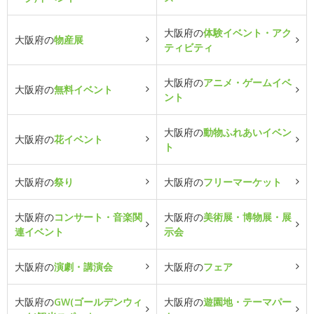
大阪府の
体験イベント・アク
大阪府の
物産展
ティビティ
大阪府の
アニメ・ゲームイベ
大阪府の
無料イベント
ント
大阪府の
動物ふれあいイベン
大阪府の
花イベント
ト
大阪府の
祭り
大阪府の
フリーマーケット
大阪府の
コンサート・音楽関
大阪府の
美術展・博物展・展
連イベント
示会
大阪府の
演劇・講演会
大阪府の
フェア
大阪府の
GW(ゴールデンウィ
大阪府の
遊園地・テーマパー