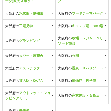
ーク)観光スポット
ク
大阪府の
水族館・動物園
大阪府の
フードテーマパーク
大阪府の
工場見学
大阪府の
キャンプ場・BBQ場
大阪府の
牧場・レジャー＆リ
大阪府の
グランピング
ゾート施設
大阪府の
タワー・展望台
大阪府の
公園
大阪府の
アスレチック
大阪府の
温泉・スパリゾート
大阪府の
道の駅・SA/PA
大阪府の
博物館・科学館
大阪府の
アウトレット・ショ
大阪府の
商業施設・百貨店
ッピングモール
大阪府の
美術館