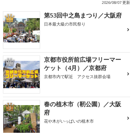
2026/08/07 更新
第53回中之島まつり／大阪府
1
日本最大級の市民祭り
京都市役所前広場フリーマー
2
ケット（4月）／京都府
京都市内で駅近 アクセス抜群会場
春の植木市（靭公園）／大阪
3
府
花や木がいっぱいの植木市