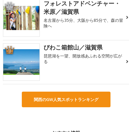
フォレストアドベンチャー・
2
米原／滋賀県
名古屋から35分、大阪から85分で、森の冒
険へ
びわこ箱館山／滋賀県
3
琵琶湖を一望、開放感あふれる空間が広が
る
関西のGW人気スポットランキング