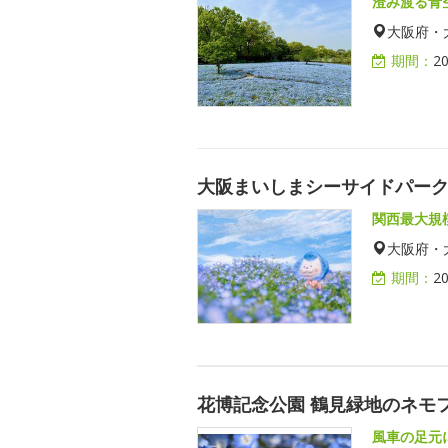
澄み渡る青
大阪府・
期間：
2
大阪まいしまシーサイドパーク 
関西最大規
大阪府・
期間：
2
花博記念公園 鶴見緑地のネモ
風車の足元に