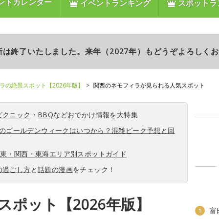
ントカレンダー
イベントランキング
スポットラ
更新は終了いたしました。来年（2027年）もどうぞよろしく
ラの絶景スポット【2026年版】
関西のネモフィラが見られる人気スポット
ピクニック
・
BBQ
などおでかけ情報を大特集
6年のゴールデンウィークはいつから？混雑ピーク予想と回
関東・関西・東海エリア別スポットガイド
の過ごし方
と
話題の漫画
をチェック！
スポット【2026年版】
富
1