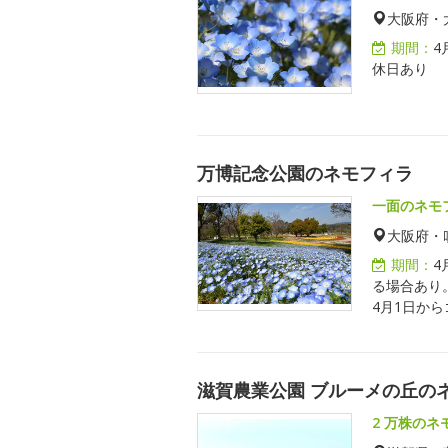
大阪府・
期間：
4
休日あり
万博記念公園のネモフィラ
一面のネモ
大阪府・
期間：
4
る場合あり
4月1日か
滋賀農業公園 ブルーメの丘の
2 万株の