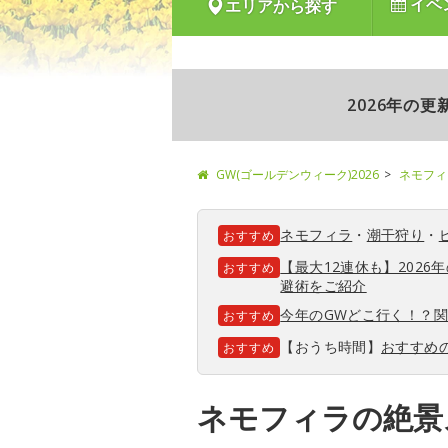
イベ
エリアから探す
2026年の
GW(ゴールデンウィーク)2026
ネモフィ
ネモフィラ
・
潮干狩り
・
おすすめ
【最大12連休も】202
おすすめ
避術をご紹介
今年のGWどこ行く！？
おすすめ
【おうち時間】
おすすめ
おすすめ
ネモフィラの絶景