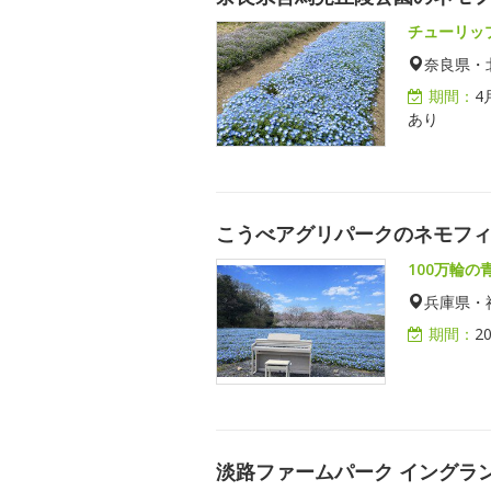
チューリッ
奈良県・
期間：
4
あり
こうべアグリパークのネモフ
100万輪
兵庫県・
期間：
2
淡路ファームパーク イングラ