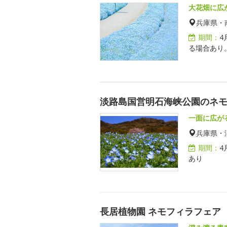
大花畑に広
兵庫県・
期間：
4
る場合あり
淡路島国営明石海峡公園のネ
一面に広がる
兵庫県・
期間：
4
あり
長居植物園 ネモフィラフェア