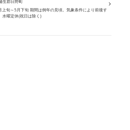
蒲生郡日野町
月上旬～5月下旬 期間は例年の見頃。気象条件により前後す
。水曜定休(祝日は除く)