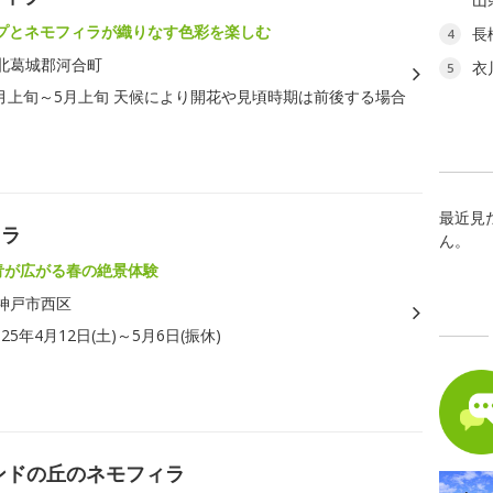
プとネモフィラが織りなす色彩を楽しむ
長
4
北葛城郡河合町
衣
5
月上旬～5月上旬 天候により開花や見頃時期は前後する場合
最近見
ィラ
ん。
の青が広がる春の絶景体験
神戸市西区
025年4月12日(土)～5月6日(振休)
ンドの丘のネモフィラ