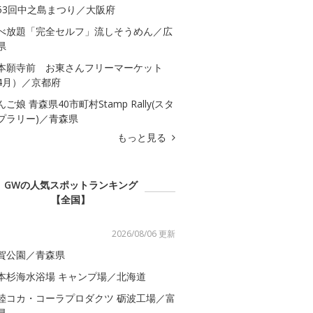
53回中之島まつり／大阪府
べ放題「完全セルフ」流しそうめん／広
県
本願寺前 お東さんフリーマーケット
4月）／京都府
んご娘 青森県40市町村Stamp Rally(スタ
プラリー)／青森県
もっと見る
GWの人気スポットランキング
【全国】
2026/08/06 更新
賀公園／青森県
本杉海水浴場 キャンプ場／北海道
陸コカ・コーラプロダクツ 砺波工場／富
県