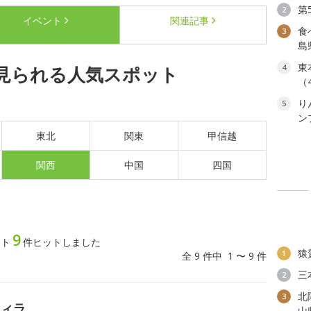
第
2
イベント
関連記事
食
3
島
東
見られる人気スポット
4
（
り
5
ン
東北
関東
甲信越
関西
中国
四国
9
ット
件ヒットしました
猿
1
全 9 件中 1 〜 9 件
三
2
北
3
フィラ
山