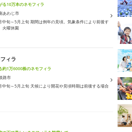
がる10万本のネモフィラ
南あわじ市
月中旬～5月上旬 期間は例年の見頃。気象条件により前後す
。火曜休園
モフィラ
約1万6000株のネモフィラ
淡路市
月中旬～5月上旬 天候により開花や見頃時期は前後する場合