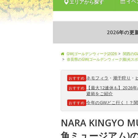
イベ
エリアから探す
2026年の
GW(ゴールデンウィーク)2026
関西のG
奈良県のGW(ゴールデンウィーク)観光ス
ネモフィラ
・
潮干狩り
・
おすすめ
【最大12連休も】202
おすすめ
避術をご紹介
今年のGWどこ行く！？
おすすめ
NARA KINGYO 
魚ミュージアム)