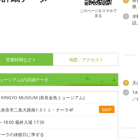
奈
1
県
このページをスマホで
見る
水
2
話
営業時間など
地図・アクセス
金魚ミュージアム)の詳細データ
天
1
T
2
A KINGYO MUSEUM (奈良金魚ミュージアム)
／
MAP
県
奈良市二条大路南1-3-1 ミ・ナーラ4F
0～18:00 最終入場 17:30
ナーラの休館日に準ずる