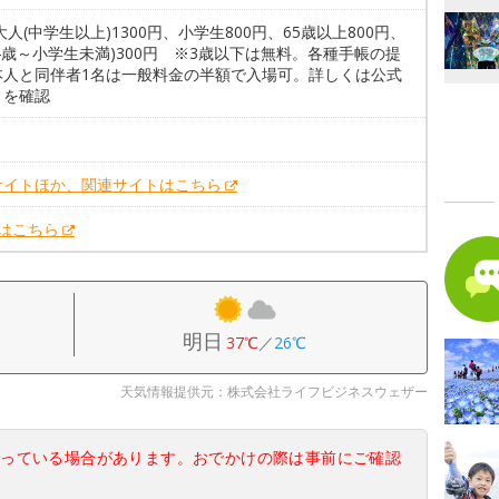
大人(中学生以上)1300円、小学生800円、65歳以上800円、
4歳～小学生未満)300円 ※3歳以下は無料。各種手帳の提
本人と同伴者1名は一般料金の半額で入場可。詳しくは公式
トを確認
。
サイトほか、関連サイトはこちら
Xはこちら
明日
37℃
／
26℃
天気情報提供元：株式会社ライフビジネスウェザー
なっている場合があります。おでかけの際は事前にご確認