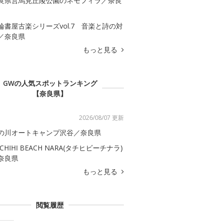
良県営馬見丘陵公園のネモフィラ／奈良
輪書屋古楽シリーズvol.7 音楽と詩の対
／奈良県
もっと見る
GWの人気スポットランキング
【奈良県】
2026/08/07 更新
の川オートキャンプ沢谷／奈良県
ACHIHI BEACH NARA(タチヒビーチナラ)
奈良県
もっと見る
閲覧履歴