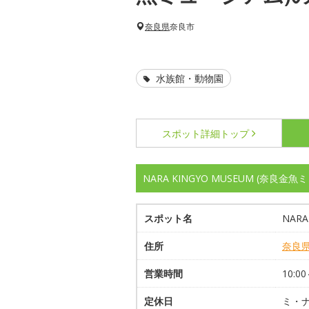
奈良県
奈良市
水族館・動物園
スポット詳細
トップ
NARA KINGYO MUSEUM (奈良
スポット名
NAR
住所
奈良
営業時間
10:0
定休日
ミ・