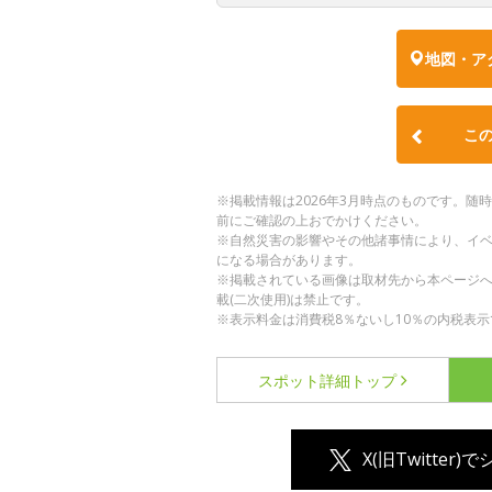
地図・ア
こ
※掲載情報は2026年3月時点のものです。
前にご確認の上おでかけください。
※自然災害の影響やその他諸事情により、イ
になる場合があります。
※掲載されている画像は取材先から本ページ
載(二次使用)は禁止です。
※表示料金は消費税8％ないし10％の内税表示
スポット詳細
トップ
X(旧Twitter)