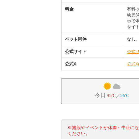
料金
有料 
幼児(
示で
サイ
ペット同伴
なし
公式サイト
公式
公式X
公式
今日
35℃
／
26℃
※施設やイベントが休園・中止に
ください。