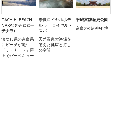
TACHIHI BEACH
奈良ロイヤルホテ
平城宮跡歴史公園
NARA(タチヒビー
ル ラ・ロイヤル・
奈良の都の中心地
チナラ)
スパ
海なし県の奈良県
天然温泉大浴場を
にビーチが誕生、
備えた健康と癒し
「ミ・ナーラ」屋
の空間
上でバーベキュー