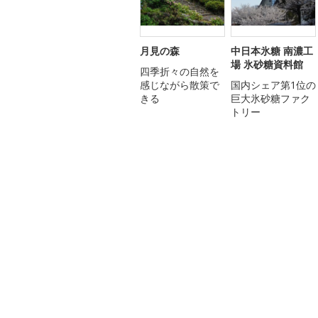
月見の森
中日本氷糖 南濃工
場 氷砂糖資料館
四季折々の自然を
感じながら散策で
国内シェア第1位の
きる
巨大氷砂糖ファク
トリー