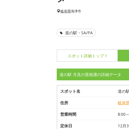
岐阜県
海津市
道の駅・SA/PA
スポット詳細
トップ
道の駅 月見の里南濃の詳細データ
スポット名
道の駅
住所
岐阜
営業時間
8:0
定休日
12月