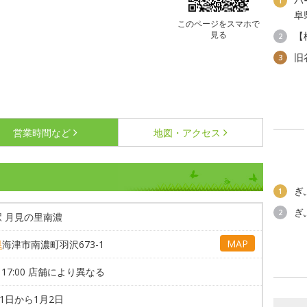
パ
1
阜
このページをスマホで
見る
【
2
旧
3
営業時間など
地図・アクセス
ぎ
1
ぎ
2
 月見の里南濃
MAP
県
海津市南濃町羽沢673-1
0～17:00 店舗により異なる
31日から1月2日