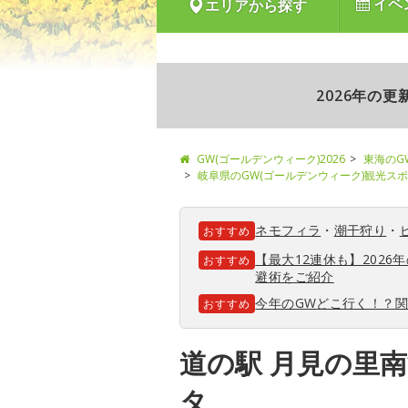
イベ
エリアから探す
2026年の
GW(ゴールデンウィーク)2026
東海のG
岐阜県のGW(ゴールデンウィーク)観光ス
ネモフィラ
・
潮干狩り
・
おすすめ
【最大12連休も】202
おすすめ
避術をご紹介
今年のGWどこ行く！？
おすすめ
道の駅 月見の里
タ