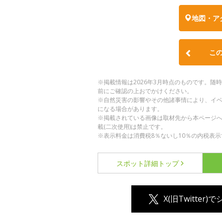
地図・ア
こ
※掲載情報は2026年3月時点のものです。
前にご確認の上おでかけください。
※自然災害の影響やその他諸事情により、イ
になる場合があります。
※掲載されている画像は取材先から本ページ
載(二次使用)は禁止です。
※表示料金は消費税8％ないし10％の内税表示
スポット詳細
トップ
X(旧Twitter)