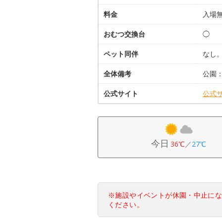
料金
入場
おむつ交換台
◯
ペット同伴
なし
全体備考
公園
公式サイト
公式
今日
36℃
／
27℃
※施設やイベントが休園・中止に
ください。