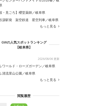
ークセンターハンドメイド市2026春／岐
県
桜・見ごろ】櫻堂薬師／岐阜県
谷汲駅発 架空鉄道 星空列車／岐阜県
もっと見る
GWの人気スポットランキング
【岐阜県】
2026/08/06 更新
ふワールド・ローズガーデン／岐阜県
ふ清流里山公園／岐阜県
もっと見る
閲覧履歴