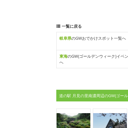
一覧に戻る
岐阜県
のGWおでかけスポット一覧へ
東海
のGW(ゴールデンウィーク)イベ
へ
道の駅 月見の里南濃周辺のGW(ゴー