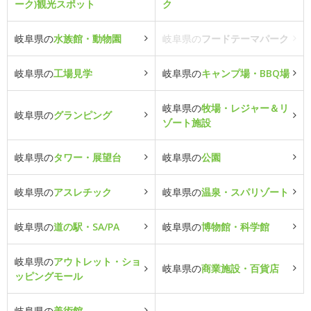
ーク)観光スポット
ク
岐阜県の
水族館・動物園
岐阜県の
フードテーマパーク
岐阜県の
工場見学
岐阜県の
キャンプ場・BBQ場
岐阜県の
牧場・レジャー＆リ
岐阜県の
グランピング
ゾート施設
岐阜県の
タワー・展望台
岐阜県の
公園
岐阜県の
アスレチック
岐阜県の
温泉・スパリゾート
岐阜県の
道の駅・SA/PA
岐阜県の
博物館・科学館
岐阜県の
アウトレット・ショ
岐阜県の
商業施設・百貨店
ッピングモール
岐阜県の
美術館