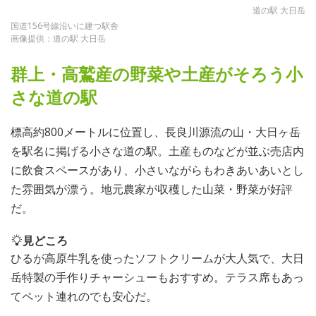
道の駅 大日岳
国道156号線沿いに建つ駅舎
画像提供：道の駅 大日岳
群上・高鷲産の野菜や土産がそろう小
さな道の駅
標高約800メートルに位置し、長良川源流の山・大日ヶ岳
を駅名に掲げる小さな道の駅。土産ものなどが並ぶ売店内
に飲食スペースがあり、小さいながらもわきあいあいとし
た雰囲気が漂う。地元農家が収穫した山菜・野菜が好評
だ。
見どころ
ひるが高原牛乳を使ったソフトクリームが大人気で、大日
岳特製の手作りチャーシューもおすすめ。テラス席もあっ
てペット連れのでも安心だ。