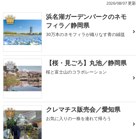
2026/08/07 更新
浜名湖ガーデンパークのネモ
1
フィラ／静岡県
30万本のネモフィラが織りなす青の絨毯
【桜・見ごろ】丸池／静岡県
2
桜と富士山のコラボレーション
クレマチス販売会／愛知県
3
お気に入りの一株を連れて帰ろう