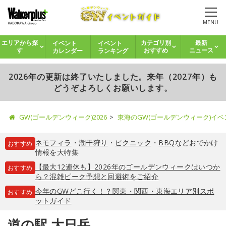
MENU
イベント
イベント
エリアから探
カテゴリ別
最新
カレンダー
ランキング
す
おすすめ
ニュース
2026年の更新は終了いたしました。来年（2027年）も
どうぞよろしくお願いします。
GW(ゴールデンウィーク)2026
東海のGW(ゴールデンウィーク)イ
ネモフィラ
・
潮干狩り
・
ピクニック
・
BBQ
などおでかけ
おすすめ
情報を大特集
【最大12連休も】2026年のゴールデンウィークはいつか
おすすめ
ら？混雑ピーク予想と回避術をご紹介
今年のGWどこ行く！？関東・関西・東海エリア別スポ
おすすめ
ットガイド
道の駅 大日岳