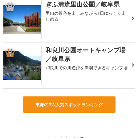
ぎふ清流里山公園／岐阜県
2
里山の景色を楽しみながら1日ゆっくり楽
しめる
和良川公園オートキャンプ場
3
／岐阜県
和良川での川遊びを満喫できるキャンプ場
東海のGW人気スポットランキング