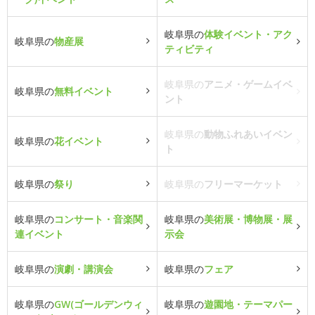
岐阜県の
体験イベント・アク
岐阜県の
物産展
ティビティ
岐阜県の
アニメ・ゲームイベ
岐阜県の
無料イベント
ント
岐阜県の
動物ふれあいイベン
岐阜県の
花イベント
ト
岐阜県の
祭り
岐阜県の
フリーマーケット
岐阜県の
コンサート・音楽関
岐阜県の
美術展・博物展・展
連イベント
示会
岐阜県の
演劇・講演会
岐阜県の
フェア
岐阜県の
GW(ゴールデンウィ
岐阜県の
遊園地・テーマパー