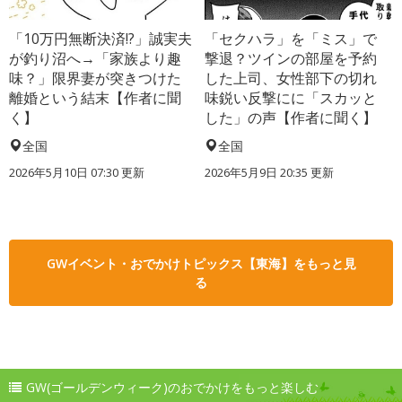
「10万円無断決済!?」誠実夫
「セクハラ」を「ミス」で
が釣り沼へ→「家族より趣
撃退？ツインの部屋を予約
味？」限界妻が突きつけた
した上司、女性部下の切れ
離婚という結末【作者に聞
味鋭い反撃にに「スカッと
く】
した」の声【作者に聞く】
全国
全国
2026年5月10日 07:30 更新
2026年5月9日 20:35 更新
GWイベント・おでかけトピックス【東海】をもっと見
る
GW(ゴールデンウィーク)のおでかけをもっと楽しむ