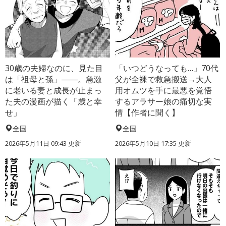
30歳の夫婦なのに、見た目
「いつどうなっても…」70代
は「祖母と孫」――。急激
父が全裸で救急搬送→大人
に老いる妻と成長が止まっ
用オムツを手に最悪を覚悟
た夫の漫画が描く「歳と幸
するアラサー娘の痛切な実
せ」
情【作者に聞く】
全国
全国
2026年5月11日 09:43 更新
2026年5月10日 17:35 更新