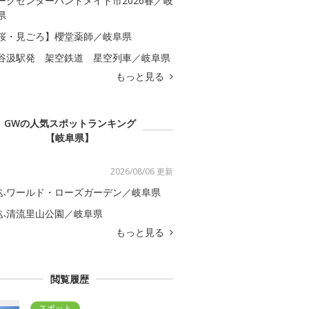
ークセンターハンドメイド市2026春／岐
県
桜・見ごろ】櫻堂薬師／岐阜県
谷汲駅発 架空鉄道 星空列車／岐阜県
もっと見る
GWの人気スポットランキング
【岐阜県】
2026/08/06 更新
ふワールド・ローズガーデン／岐阜県
ふ清流里山公園／岐阜県
もっと見る
閲覧履歴