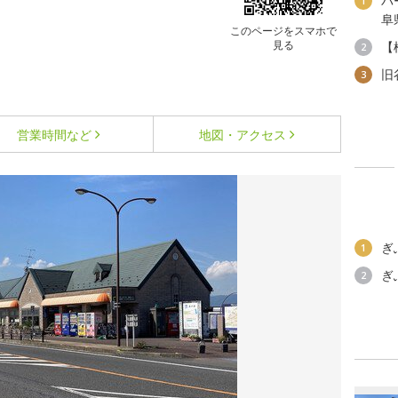
パ
1
阜
このページをスマホで
見る
【
2
旧
3
営業時間など
地図・アクセス
ぎ
1
ぎ
2