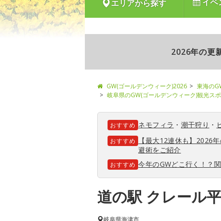
イベ
エリアから探す
2026年の
GW(ゴールデンウィーク)2026
東海のG
岐阜県のGW(ゴールデンウィーク)観光ス
ネモフィラ
・
潮干狩り
・
おすすめ
【最大12連休も】202
おすすめ
避術をご紹介
今年のGWどこ行く！？
おすすめ
道の駅 クレール
岐阜県
海津市