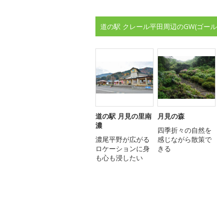
道の駅 クレール平田周辺のGW(ゴー
道の駅 月見の里南
月見の森
濃
四季折々の自然を
濃尾平野が広がる
感じながら散策で
ロケーションに身
きる
も心も浸したい