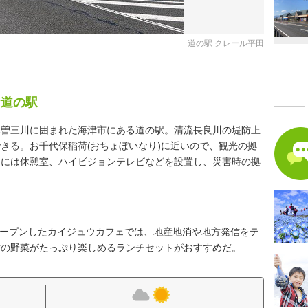
道の駅 クレール平田
な道の駅
木曽三川に囲まれた海津市にある道の駅。清流長良川の堤防上
きる。お千代保稲荷(おちょぼいなり)に近いので、観光の拠
内には休憩室、ハイビジョンテレビなどを設置し、災害時の拠
にオープンしたカイジュウカフェでは、地産地消や地方発信をテ
津の野菜がたっぷり楽しめるランチセットがおすすめだ。