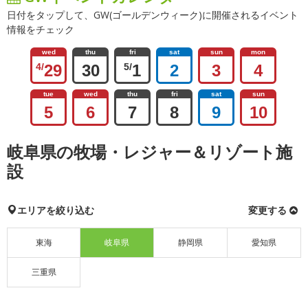
日付をタップして、GW(ゴールデンウィーク)に開催されるイベント
情報をチェック
wed
thu
fri
sat
sun
mon
4/
29
30
5/
1
2
3
4
tue
wed
thu
fri
sat
sun
5
6
7
8
9
10
岐阜県の牧場・レジャー＆リゾート施
設
エリアを絞り込む
変更する
東海
岐阜県
静岡県
愛知県
三重県