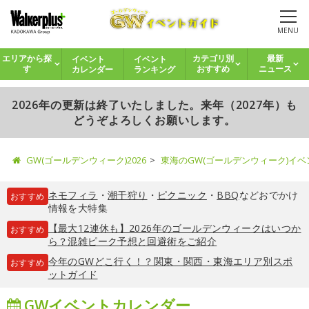
MENU
イベント
イベント
エリアから探
カテゴリ別
最新
カレンダー
ランキング
す
おすすめ
ニュース
2026年の更新は終了いたしました。来年（2027年）も
どうぞよろしくお願いします。
GW(ゴールデンウィーク)2026
東海のGW(ゴールデンウィーク)イ
ネモフィラ
・
潮干狩り
・
ピクニック
・
BBQ
などおでかけ
おすすめ
情報を大特集
【最大12連休も】2026年のゴールデンウィークはいつか
おすすめ
ら？混雑ピーク予想と回避術をご紹介
今年のGWどこ行く！？関東・関西・東海エリア別スポ
おすすめ
ットガイド
GWイベントカレンダー