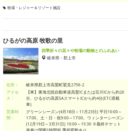
牧場・レジャー＆リゾート施設
ひるがの高原 牧歌の里
四季折々の花々や牧場の動物とのふれあい
岐阜県・郡上市
住所：
岐阜県郡上市高鷲町鷲見2756-2
アクセ
【車】東海北陸自動車道高鷲ICまたは荘川ICから約20
ス：
分、ひるがの高原SAスマートICから約4分(ETC搭載
車)
営業時
グリーンシーズン(4月18日～11月23日) 平日10:00～
間：
17:00、土・日・祝9:00～17:00。ウィンターシーズン
(12月19日～3月31日) 10:00～15:30 ※最終チケット
発券は閉園1時間前 季節変動あり