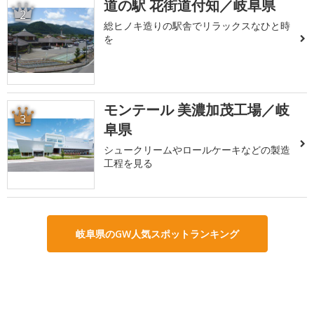
道の駅 花街道付知／岐阜県
2
総ヒノキ造りの駅舎でリラックスなひと時
を
モンテール 美濃加茂工場／岐
3
阜県
シュークリームやロールケーキなどの製造
工程を見る
岐阜県のGW人気スポットランキング