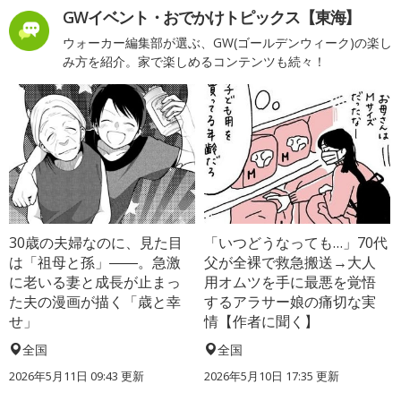
GWイベント・おでかけトピックス【東海】
ウォーカー編集部が選ぶ、GW(ゴールデンウィーク)の楽し
み方を紹介。家で楽しめるコンテンツも続々！
30歳の夫婦なのに、見た目
「いつどうなっても…」70代
は「祖母と孫」――。急激
父が全裸で救急搬送→大人
に老いる妻と成長が止まっ
用オムツを手に最悪を覚悟
た夫の漫画が描く「歳と幸
するアラサー娘の痛切な実
せ」
情【作者に聞く】
全国
全国
2026年5月11日 09:43 更新
2026年5月10日 17:35 更新