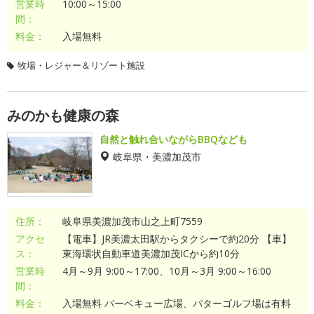
営業時
10:00～15:00
間：
料金：
入場無料
牧場・レジャー＆リゾート施設
みのかも健康の森
自然と触れ合いながらBBQなども
岐阜県・美濃加茂市
住所：
岐阜県美濃加茂市山之上町7559
アクセ
【電車】JR美濃太田駅からタクシーで約20分 【車】
ス：
東海環状自動車道美濃加茂ICから約10分
営業時
4月～9月 9:00～17:00、10月～3月 9:00～16:00
間：
料金：
入場無料 バーベキュー広場、パターゴルフ場は有料