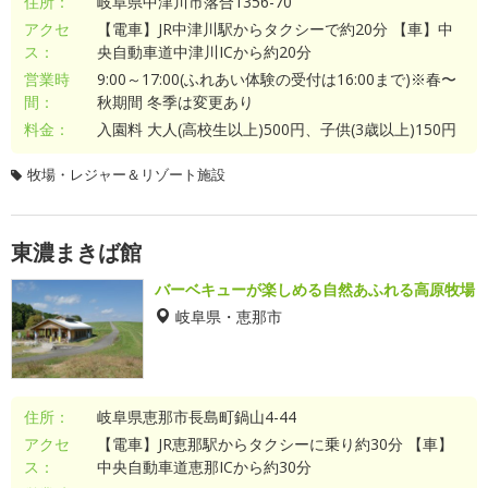
住所：
岐阜県中津川市落合1356-70
アクセ
【電車】JR中津川駅からタクシーで約20分 【車】中
ス：
央自動車道中津川ICから約20分
営業時
9:00～17:00(ふれあい体験の受付は16:00まで)※春〜
間：
秋期間 冬季は変更あり
料金：
入園料 大人(高校生以上)500円、子供(3歳以上)150円
牧場・レジャー＆リゾート施設
東濃まきば館
バーベキューが楽しめる自然あふれる高原牧場
岐阜県・恵那市
住所：
岐阜県恵那市長島町鍋山4-44
アクセ
【電車】JR恵那駅からタクシーに乗り約30分 【車】
ス：
中央自動車道恵那ICから約30分