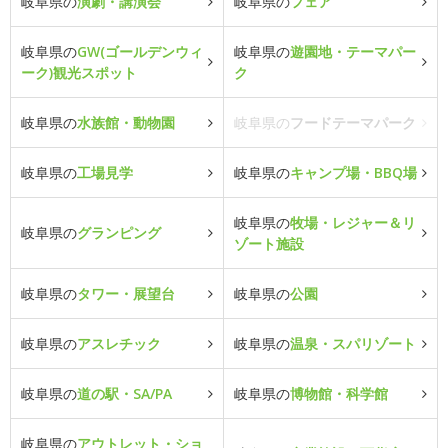
岐阜県の
演劇・講演会
岐阜県の
フェア
岐阜県の
GW(ゴールデンウィ
岐阜県の
遊園地・テーマパー
ーク)観光スポット
ク
岐阜県の
水族館・動物園
岐阜県の
フードテーマパーク
岐阜県の
工場見学
岐阜県の
キャンプ場・BBQ場
岐阜県の
牧場・レジャー＆リ
岐阜県の
グランピング
ゾート施設
岐阜県の
タワー・展望台
岐阜県の
公園
岐阜県の
アスレチック
岐阜県の
温泉・スパリゾート
岐阜県の
道の駅・SA/PA
岐阜県の
博物館・科学館
岐阜県の
アウトレット・ショ