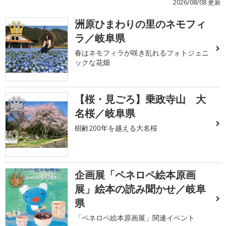
2026/08/08 更新
洲原ひまわりの里のネモフィ
1
ラ／岐阜県
春はネモフィラが咲き乱れるフォトジェニ
ックな花畑
【桜・見ごろ】乗政寺山 大
2
名桜／岐阜県
樹齢200年を越える大名桜
企画展「ペネロペ絵本原画
3
展」絵本の読み聞かせ／岐阜
県
「ペネロペ絵本原画展」関連イベント