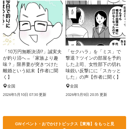
「10万円無断決済!?」誠実夫
「セクハラ」を「ミス」で
が釣り沼へ→「家族より趣
撃退？ツインの部屋を予約
味？」限界妻が突きつけた
した上司、女性部下の切れ
離婚という結末【作者に聞
味鋭い反撃にに「スカッと
く】
した」の声【作者に聞く】
全国
全国
2026年5月10日 07:30 更新
2026年5月9日 20:35 更新
GWイベント・おでかけトピックス【東海】をもっと見