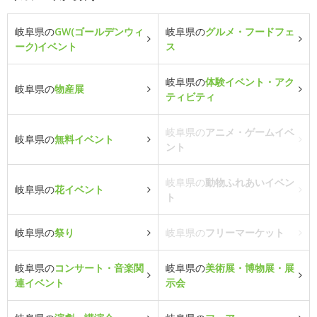
岐阜県の
GW(ゴールデンウィ
岐阜県の
グルメ・フードフェ
ーク)イベント
ス
岐阜県の
体験イベント・アク
岐阜県の
物産展
ティビティ
岐阜県の
アニメ・ゲームイベ
岐阜県の
無料イベント
ント
岐阜県の
動物ふれあいイベン
岐阜県の
花イベント
ト
岐阜県の
祭り
岐阜県の
フリーマーケット
岐阜県の
コンサート・音楽関
岐阜県の
美術展・博物展・展
連イベント
示会