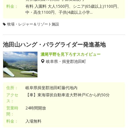
料金：
有料 入園料 大人1500円、シニア(65歳以上)1100円、
中・高生1100円、子供(4歳以上小学...
牧場・レジャー＆リゾート施設
池田山ハング・パラグライダー発進基地
濃尾平野を見下ろすスカイビュー
岐阜県・揖斐郡池田町
住所：
岐阜県揖斐郡池田町藤代地内
アクセ
【車】東海環状自動車道大野神戸ICから約50分
ス：
営業時
24時間開放
間：
料金：
入場無料