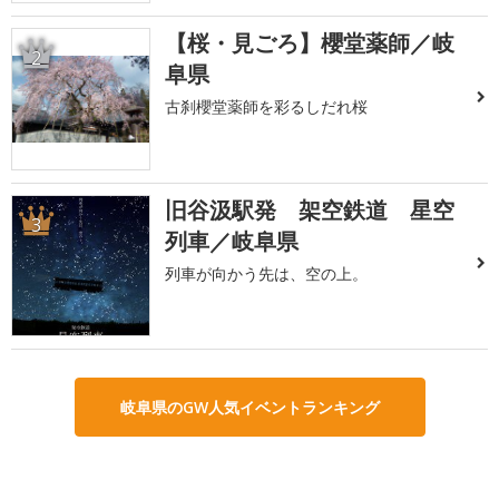
【桜・見ごろ】櫻堂薬師／岐
2
阜県
古刹櫻堂薬師を彩るしだれ桜
旧谷汲駅発 架空鉄道 星空
3
列車／岐阜県
列車が向かう先は、空の上。
岐阜県のGW人気イベントランキング