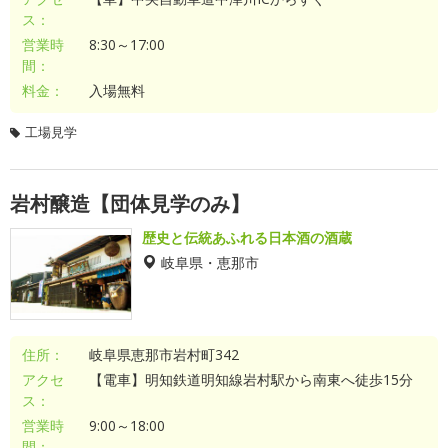
ス：
営業時
8:30～17:00
間：
料金：
入場無料
工場見学
岩村醸造【団体見学のみ】
歴史と伝統あふれる日本酒の酒蔵
岐阜県・恵那市
住所：
岐阜県恵那市岩村町342
アクセ
【電車】明知鉄道明知線岩村駅から南東へ徒歩15分
ス：
営業時
9:00～18:00
間：