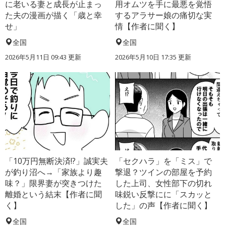
に老いる妻と成長が止まっ
用オムツを手に最悪を覚悟
た夫の漫画が描く「歳と幸
するアラサー娘の痛切な実
せ」
情【作者に聞く】
全国
全国
2026年5月11日 09:43 更新
2026年5月10日 17:35 更新
「10万円無断決済!?」誠実夫
「セクハラ」を「ミス」で
が釣り沼へ→「家族より趣
撃退？ツインの部屋を予約
味？」限界妻が突きつけた
した上司、女性部下の切れ
離婚という結末【作者に聞
味鋭い反撃にに「スカッと
く】
した」の声【作者に聞く】
全国
全国