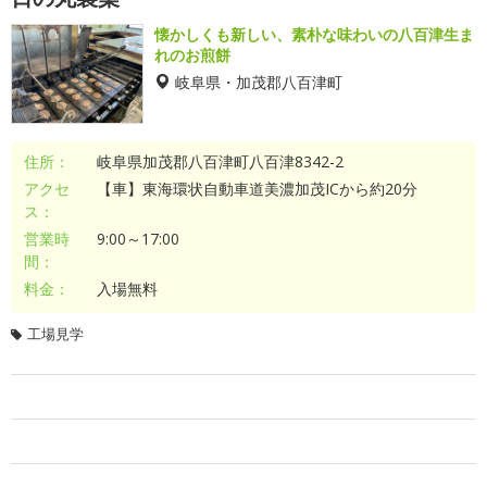
懐かしくも新しい、素朴な味わいの八百津生ま
れのお煎餅
岐阜県・加茂郡八百津町
住所：
岐阜県加茂郡八百津町八百津8342-2
アクセ
【車】東海環状自動車道美濃加茂ICから約20分
ス：
営業時
9:00～17:00
間：
料金：
入場無料
工場見学