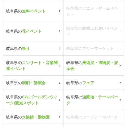
岐阜県の
アニメ・ゲームイベ
岐阜県の
無料イベント
ント
岐阜県の
動物ふれあいイベン
岐阜県の
花イベント
ト
岐阜県の
祭り
岐阜県の
フリーマーケット
岐阜県の
コンサート・音楽関
岐阜県の
美術展・博物展・展
連イベント
示会
岐阜県の
演劇・講演会
岐阜県の
フェア
岐阜県の
GW(ゴールデンウィ
岐阜県の
遊園地・テーマパー
ーク)観光スポット
ク
岐阜県の
水族館・動物園
岐阜県の
フードテーマパーク