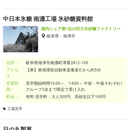
中日本氷糖 南濃工場 氷砂糖資料館
国内シェア第1位の巨大氷砂糖ファクトリー
岐阜県・海津市
住所：
岐阜県海津市南濃町津屋2812-100
アクセ
【車】東海環状自動車道養老ICから約5分
ス：
営業時
見学開始時間10:00～、14:00～ 午前・午後それぞれ1
間：
グループ5名まで限定で受け入れ
料金：
有料 見学料：大人300円、高校生以下100円
工場見学
日の丸製菓