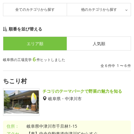
全てのカテゴリから探す
他のカテゴリから探す
順番を並び替える
エリア順
人気順
6
岐阜県の工場見学
件ヒットしました
全 6 件中 1 〜 6 件
ちこり村
チコリのテーマパークで野菜の魅力を知る
岐阜県・中津川市
住所：
岐阜県中津川市千旦林1-15
アクセ
【車】中央自動車道中津川ICからすぐ