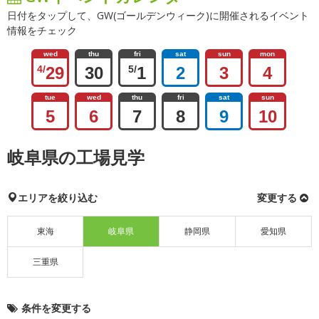
日付をタップして、GW(ゴールデンウィーク)に開催されるイベント
情報をチェック
wed
thu
fri
sat
sun
mon
4/
29
30
5/
1
2
3
4
tue
wed
thu
fri
sat
sun
5
6
7
8
9
10
岐阜県の工場見学
エリアを絞り込む
変更する
東海
岐阜県
静岡県
愛知県
三重県
条件を変更する