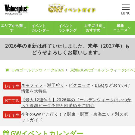
MENU
イベント
イベント
エリアから探
カテゴリ別
最新
カレンダー
ランキング
す
おすすめ
ニュース
2026年の更新は終了いたしました。来年（2027年）も
どうぞよろしくお願いします。
GW(ゴールデンウィーク)2026
東海のGW(ゴールデンウィーク)イ
ネモフィラ
・
潮干狩り
・
ピクニック
・
BBQ
などおでかけ
おすすめ
情報を大特集
【最大12連休も】2026年のゴールデンウィークはいつか
おすすめ
ら？混雑ピーク予想と回避術をご紹介
今年のGWどこ行く！？関東・関西・東海エリア別スポ
おすすめ
ットガイド
GWイベントカレンダー