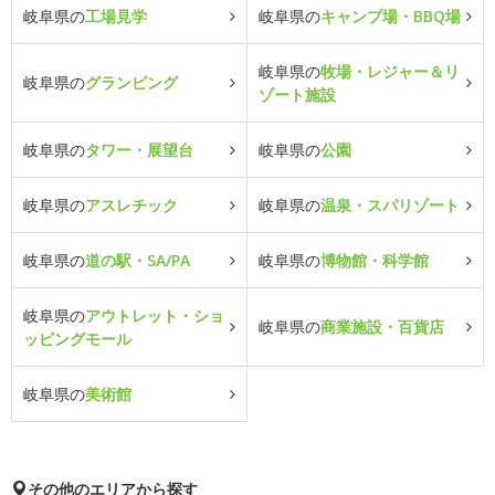
岐阜県の
工場見学
岐阜県の
キャンプ場・BBQ場
岐阜県の
牧場・レジャー＆リ
岐阜県の
グランピング
ゾート施設
岐阜県の
タワー・展望台
岐阜県の
公園
岐阜県の
アスレチック
岐阜県の
温泉・スパリゾート
岐阜県の
道の駅・SA/PA
岐阜県の
博物館・科学館
岐阜県の
アウトレット・ショ
岐阜県の
商業施設・百貨店
ッピングモール
岐阜県の
美術館
その他のエリアから探す