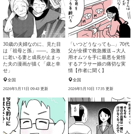
30歳の夫婦なのに、見た目
「いつどうなっても…」70代
は「祖母と孫」――。急激
父が全裸で救急搬送→大人
に老いる妻と成長が止まっ
用オムツを手に最悪を覚悟
た夫の漫画が描く「歳と幸
するアラサー娘の痛切な実
せ」
情【作者に聞く】
全国
全国
2026年5月11日 09:43 更新
2026年5月10日 17:35 更新