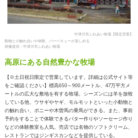
中津川市ふれあい牧場【限定営業】
動物との触れ合いや体験、バーベキューが楽しめる
画像提供：中津川市ふれあい牧場
高原にある自然豊かな牧場
【※土日祝日限定で営業しています。詳細は公式サイト等
をご確認ください】標高650～900メートル、47万平方メ
ートルの広大な敷地を有する牧場。シーズンには羊を放牧
している他、ウサギやヤギ、モルモットといった小動物と
の触れ合い、ポニーや木曽馬の乗馬ができる。また、事前
予約をすることで体験できるバター作りやソーセージ作り
などの体験教室も人気。売店では名物のソフトクリーム、
レストランではジンギスカンなどを提供している。