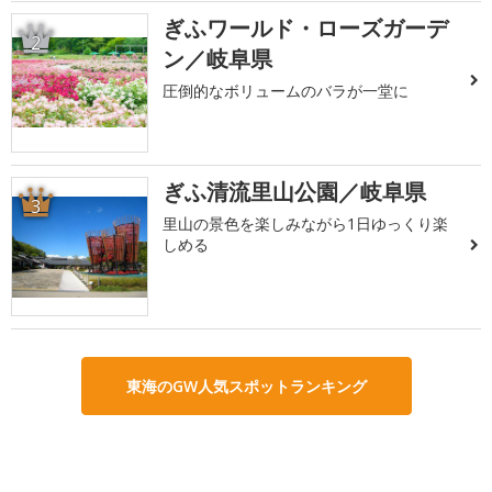
ぎふワールド・ローズガーデ
2
ン／岐阜県
圧倒的なボリュームのバラが一堂に
ぎふ清流里山公園／岐阜県
3
里山の景色を楽しみながら1日ゆっくり楽
しめる
東海のGW人気スポットランキング