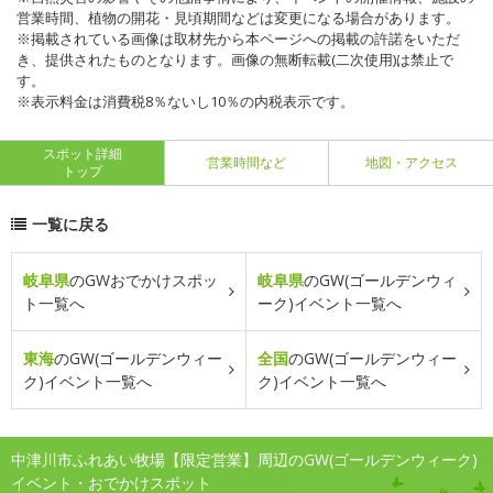
営業時間、植物の開花・見頃期間などは変更になる場合があります。
※掲載されている画像は取材先から本ページへの掲載の許諾をいただ
き、提供されたものとなります。画像の無断転載(二次使用)は禁止で
す。
※表示料金は消費税8％ないし10％の内税表示です。
スポット詳細
営業時間など
地図・アクセス
トップ
一覧に戻る
岐阜県
のGWおでかけスポッ
岐阜県
のGW(ゴールデンウィ
ト一覧へ
ーク)イベント一覧へ
東海
のGW(ゴールデンウィー
全国
のGW(ゴールデンウィー
ク)イベント一覧へ
ク)イベント一覧へ
中津川市ふれあい牧場【限定営業】周辺のGW(ゴールデンウィーク)
イベント・おでかけスポット