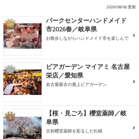
2026/08/06 更新
パークセンターハンドメイド
1
市2026春／岐阜県
お散歩しながらハンドメイド市を楽しんで
ビアガーデン マイアミ 名古屋
2
栄店／愛知県
名古屋最古の屋上ビアガーデン
【桜・見ごろ】櫻堂薬師／岐
3
阜県
古刹櫻堂薬師を彩るしだれ桜