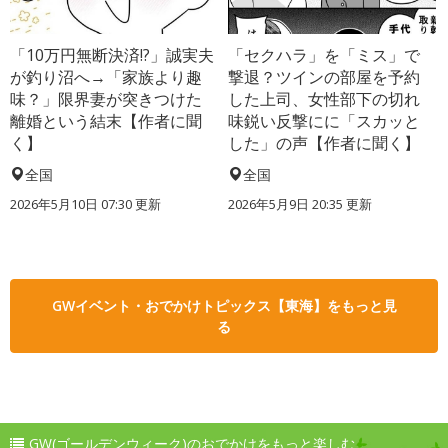
「10万円無断決済!?」誠実夫
「セクハラ」を「ミス」で
が釣り沼へ→「家族より趣
撃退？ツインの部屋を予約
味？」限界妻が突きつけた
した上司、女性部下の切れ
離婚という結末【作者に聞
味鋭い反撃にに「スカッと
く】
した」の声【作者に聞く】
全国
全国
2026年5月10日 07:30 更新
2026年5月9日 20:35 更新
GWイベント・おでかけトピックス【東海】をもっと見
る
GW(ゴールデンウィーク)のおでかけをもっと楽しむ