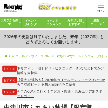
MENU
イベント
イベント
エリアから探
カテゴリ別
最新
カレンダー
ランキング
す
おすすめ
ニュース
2026年の更新は終了いたしました。来年（2027年）も
どうぞよろしくお願いします。
GW(ゴールデンウィーク)2026
東海のGW(ゴールデンウィーク)イ
ネモフィラ
・
潮干狩り
・
ピクニック
・
BBQ
などおでかけ
おすすめ
情報を大特集
【最大12連休も】2026年のゴールデンウィークはいつか
おすすめ
ら？混雑ピーク予想と回避術をご紹介
今年のGWどこ行く！？関東・関西・東海エリア別スポ
おすすめ
ットガイド
中津川市ふれあい牧場【限定営