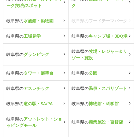
ーク)観光スポット
ク
岐阜県の
水族館・動物園
岐阜県の
フードテーマパーク
岐阜県の
工場見学
岐阜県の
キャンプ場・BBQ場
岐阜県の
牧場・レジャー＆リ
岐阜県の
グランピング
ゾート施設
岐阜県の
タワー・展望台
岐阜県の
公園
岐阜県の
アスレチック
岐阜県の
温泉・スパリゾート
岐阜県の
道の駅・SA/PA
岐阜県の
博物館・科学館
岐阜県の
アウトレット・ショ
岐阜県の
商業施設・百貨店
ッピングモール