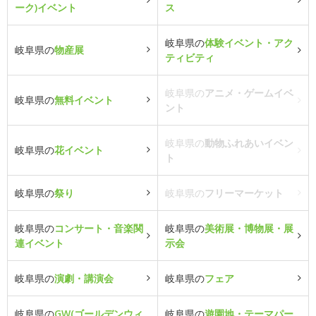
ーク)イベント
ス
岐阜県の
体験イベント・アク
岐阜県の
物産展
ティビティ
岐阜県の
アニメ・ゲームイベ
岐阜県の
無料イベント
ント
岐阜県の
動物ふれあいイベン
岐阜県の
花イベント
ト
岐阜県の
祭り
岐阜県の
フリーマーケット
岐阜県の
コンサート・音楽関
岐阜県の
美術展・博物展・展
連イベント
示会
岐阜県の
演劇・講演会
岐阜県の
フェア
岐阜県の
GW(ゴールデンウィ
岐阜県の
遊園地・テーマパー