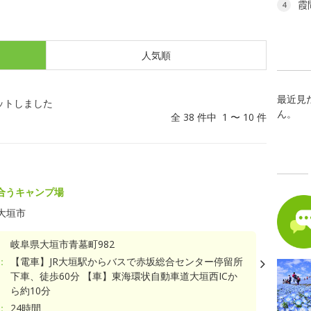
霞
4
人気順
最近見
ットしました
ん。
全 38 件中 1 〜 10 件
合うキャンプ場
大垣市
岐阜県大垣市青墓町982
：
【電車】JR大垣駅からバスで赤坂総合センター停留所
下車、徒歩60分 【車】東海環状自動車道大垣西ICか
ら約10分
：
24時間