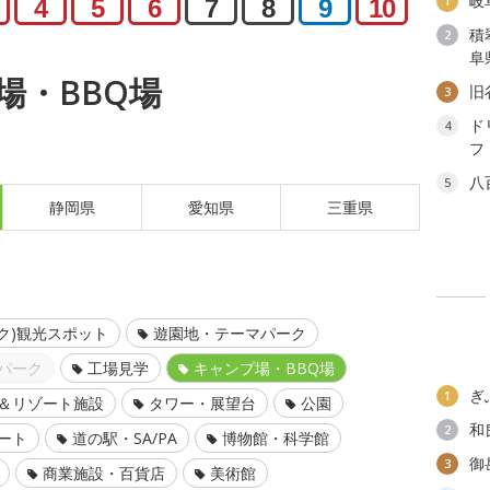
岐
1
4
5
6
7
8
9
10
積
2
阜
場・BBQ場
旧
3
ド
4
フ
八
5
静岡県
愛知県
三重県
ク)観光スポット
遊園地・テーマパーク
パーク
工場見学
キャンプ場・BBQ場
ぎ
1
＆リゾート施設
タワー・展望台
公園
和
2
ート
道の駅・SA/PA
博物館・科学館
御
3
商業施設・百貨店
美術館