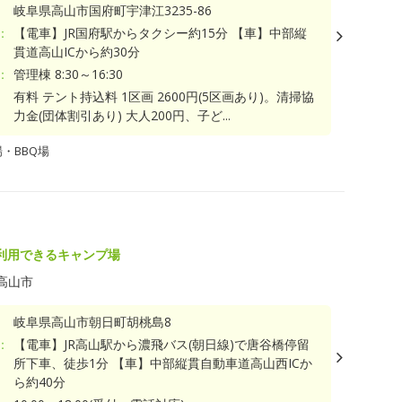
岐阜県高山市国府町宇津江3235-86
：
【電車】JR国府駅からタクシー約15分 【車】中部縦
貫道高山ICから約30分
：
管理棟 8:30～16:30
有料 テント持込料 1区画 2600円(5区画あり)。清掃協
力金(団体割引あり) 大人200円、子ど...
・BBQ場
利用できるキャンプ場
高山市
岐阜県高山市朝日町胡桃島8
：
【電車】JR高山駅から濃飛バス(朝日線)で唐谷橋停留
所下車、徒歩1分 【車】中部縦貫自動車道高山西ICか
ら約40分