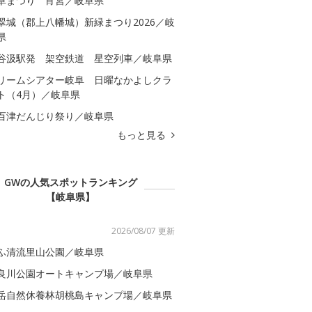
阜まつり 宵宮／岐阜県
翠城（郡上八幡城）新緑まつり2026／岐
県
谷汲駅発 架空鉄道 星空列車／岐阜県
リームシアター岐阜 日曜なかよしクラ
ト（4月）／岐阜県
百津だんじり祭り／岐阜県
もっと見る
GWの人気スポットランキング
【岐阜県】
2026/08/07 更新
ふ清流里山公園／岐阜県
良川公園オートキャンプ場／岐阜県
岳自然休養林胡桃島キャンプ場／岐阜県