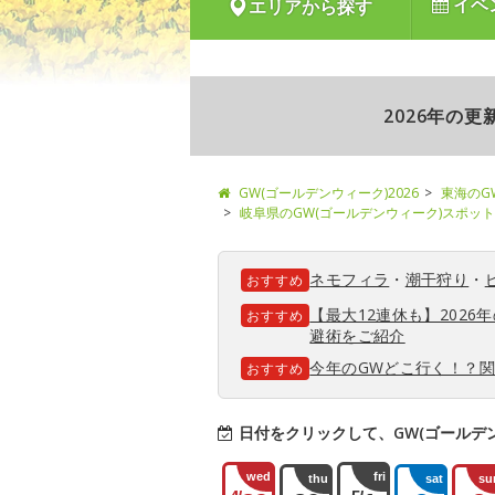
イベ
エリアから探す
2026年の
GW(ゴールデンウィーク)2026
東海のG
岐阜県のGW(ゴールデンウィーク)スポット
ネモフィラ
・
潮干狩り
・
おすすめ
【最大12連休も】202
おすすめ
避術をご紹介
今年のGWどこ行く！？
おすすめ
日付をクリックして、GW(ゴールデ
wed
fri
thu
sat
su