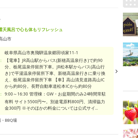
場
露天風呂で心も体もリフレッシュ
高山市
岐阜県高山市奥飛騨温泉郷田頃家11-1
：
【電車】JR高山駅からバス(新穂高温泉行き)で約90
分、栃尾温泉停留所下車。JR松本駅からバス(高山行
き)で平湯温泉停留所下車、新穂高温泉行きに乗り換
え、栃尾温泉停留所下車 【車】高山清見道路高山IC
から約80分。長野自動車道松本ICから約80分
：
9:00～16:30 管理棟：GW・お盆期間のみ24時間常駐
有料 サイト5500円〜。別途電原料800円、清掃協力
金300円 ※そのほかの料金については公式サイ...
・BBQ場