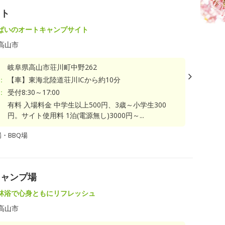
イト
ぱいのオートキャンプサイト
高山市
岐阜県高山市荘川町中野262
：
【車】東海北陸道荘川ICから約10分
：
受付8:30～17:00
有料 入場料金 中学生以上500円、3歳～小学生300
円。サイト使用料 1泊(電源無し)3000円～...
・BBQ場
キャンプ場
林浴で心身ともにリフレッシュ
高山市