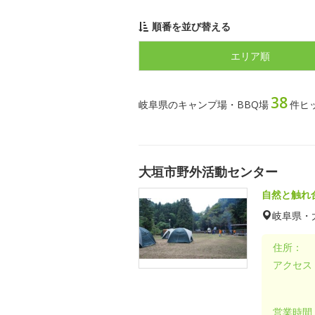
順番を並び替える
エリア順
38
岐阜県のキャンプ場・BBQ場
件ヒ
大垣市野外活動センター
自然と触れ
岐阜県・
住所：
アクセス
営業時間