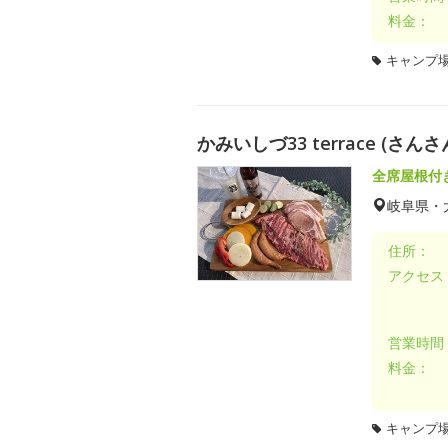
料金：
キャンプ場
かみいしづ33 terrace (さん
全席屋根付
岐阜県・
住所：
アクセス
営業時間
料金：
キャンプ場