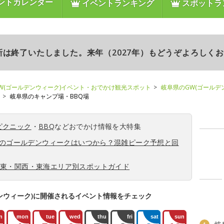
ントカレンダー
イベントランキング
スポットラ
更新は終了いたしました。来年（2027年）もどうぞよろしく
W(ゴールデンウィーク)イベント・おでかけ観光スポット
岐阜県のGW(ゴールデ
岐阜県のキャンプ場・BBQ場
ピクニック
・
BBQ
などおでかけ情報を大特集
6年のゴールデンウィークはいつから？混雑ピーク予想と回
関東・関西・東海エリア別スポットガイド
ンウィーク)に開催されるイベント情報をチェック
n
mon
tue
wed
thu
fri
sat
sun