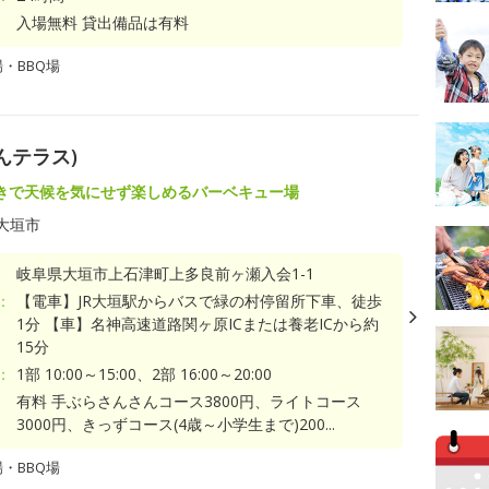
入場無料 貸出備品は有料
・BBQ場
さんテラス)
きで天候を気にせず楽しめるバーベキュー場
大垣市
岐阜県大垣市上石津町上多良前ヶ瀬入会1-1
：
【電車】JR大垣駅からバスで緑の村停留所下車、徒歩
1分 【車】名神高速道路関ヶ原ICまたは養老ICから約
15分
：
1部 10:00～15:00、2部 16:00～20:00
有料 手ぶらさんさんコース3800円、ライトコース
3000円、きっずコース(4歳～小学生まで)200...
・BBQ場