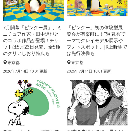
7月開幕「ピングー展」、ミ
「ピングー」初の体験型展
ニチュア作家・田中達也と
覧会が有楽町に！“遊園地”テ
のコラボ作品が登場！チケ
ーマでクレイモデル展示や
ットは5月23日発売、全5種
フォトスポット、JR上野駅で
のクリアしおり特典も
は先行映像も
東京都
東京都
2026年7月14日 10:01 更新
2026年7月14日 10:01 更新