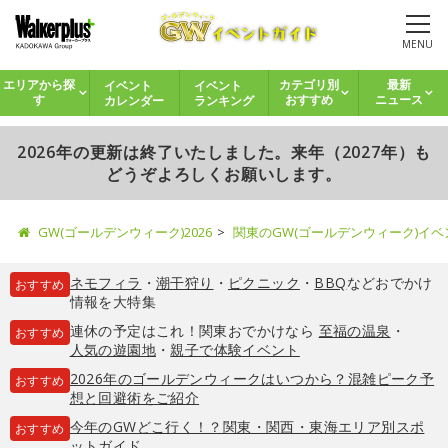
MENU
イベント
イベント
エリアから探
カテゴリ別
最新
カレンダー
ランキング
す
おすすめ
ニュース
2026年の更新は終了いたしました。来年（2027年）も
どうぞよろしくお願いします。
GW(ゴールデンウィーク)2026
関東のGW(ゴールデンウィーク)イ
ネモフィラ
・
潮干狩り
・
ピクニック
・
BBQ
などおでかけ
おすすめ
情報を大特集
連休の予定はこれ！関東おでかけなら
至福の温泉
・
おすすめ
人気の遊園地
・
親子で体験イベント
2026年のゴールデンウィークはいつから？混雑ピーク予
おすすめ
想と回避術をご紹介
今年のGWどこ行く！？関東・関西・東海エリア別スポ
おすすめ
ットガイド