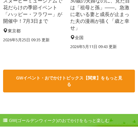
スヌーピーミュージアムで
30歳の夫婦なのに、見た目
花だらけの季節イベント
は「祖母と孫」――。急激
「ハッピー・フラワー」が
に老いる妻と成長が止まっ
開催中！7月3日まで
た夫の漫画が描く「歳と幸
せ」
東京都
全国
2026年5月25日 09:35 更新
2026年5月11日 09:43 更新
GWイベント・おでかけトピックス【関東】をもっと見
る
GW(ゴールデンウィーク)のおでかけをもっと楽しむ