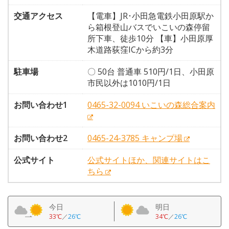
交通アクセス
【電車】JR･小田急電鉄小田原駅か
ら箱根登山バスでいこいの森停留
所下車、徒歩10分 【車】小田原厚
木道路荻窪ICから約3分
駐車場
〇 50台 普通車 510円/1日、小田原
市民以外は1010円/1日
お問い合わせ1
0465-32-0094 いこいの森総合案内
お問い合わせ2
0465-24-3785 キャンプ場
公式サイト
公式サイトほか、関連サイトはこ
ちら
今日
明日
33℃
／
26℃
34℃
／
26℃