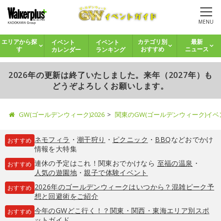
MENU
イベント
イベント
エリアから探
カテゴリ別
最新
カレンダー
ランキング
す
おすすめ
ニュース
2026年の更新は終了いたしました。来年（2027年）も
どうぞよろしくお願いします。
GW(ゴールデンウィーク)2026
関東のGW(ゴールデンウィーク)イ
ネモフィラ
・
潮干狩り
・
ピクニック
・
BBQ
などおでかけ
おすすめ
情報を大特集
連休の予定はこれ！関東おでかけなら
至福の温泉
・
おすすめ
人気の遊園地
・
親子で体験イベント
2026年のゴールデンウィークはいつから？混雑ピーク予
おすすめ
想と回避術をご紹介
今年のGWどこ行く！？関東・関西・東海エリア別スポ
おすすめ
ットガイド