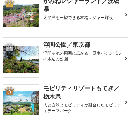
かみねレジャーランド／茨城
1
県
太平洋を一望できる本格レジャー施設
浮間公園／東京都
2
浮間ヶ池の周囲に広がる、風車がシンボル
の水辺の公園
モビリティリゾートもてぎ／
3
栃木県
人と自然とモビリティが融合したモビリテ
ィテーマパーク