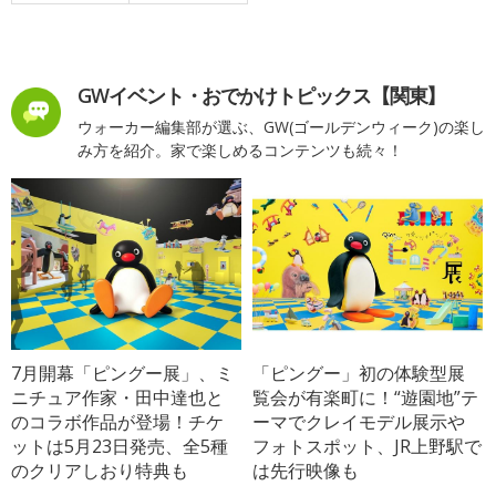
GWイベント・おでかけトピックス【関東】
ウォーカー編集部が選ぶ、GW(ゴールデンウィーク)の楽し
み方を紹介。家で楽しめるコンテンツも続々！
7月開幕「ピングー展」、ミ
「ピングー」初の体験型展
ニチュア作家・田中達也と
覧会が有楽町に！“遊園地”テ
のコラボ作品が登場！チケ
ーマでクレイモデル展示や
ットは5月23日発売、全5種
フォトスポット、JR上野駅で
のクリアしおり特典も
は先行映像も