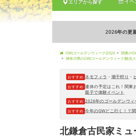
イベ
エリアから探す
2026年の
GW(ゴールデンウィーク)2026
関東のG
神奈川県のGW(ゴールデンウィーク)観光
ネモフィラ
・
潮干狩り
・
おすすめ
連休の予定はこれ！関東
おすすめ
親子で体験イベント
2026年のゴールデンウ
おすすめ
今年のGWどこ行く！？
おすすめ
北鎌倉古民家ミュ