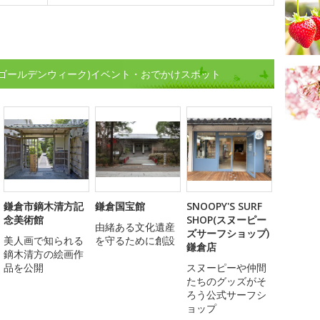
(ゴールデンウィーク)イベント・おでかけスポット
鎌倉市鏑木清方記
鎌倉国宝館
SNOOPY'S SURF
念美術館
SHOP(スヌーピー
由緒ある文化遺産
ズサーフショップ)
美人画で知られる
を守るために創設
鎌倉店
鏑木清方の絵画作
品を公開
スヌーピーや仲間
たちのグッズがそ
ろう公式サーフシ
ョップ