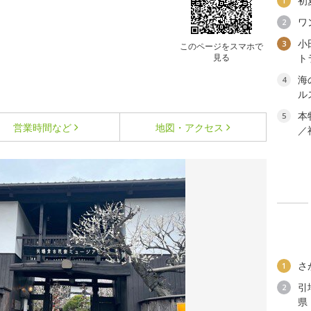
初
1
ワ
2
小
3
このページをスマホで
見る
ト
海
4
ル
本
5
営業時間など
地図・アクセス
／
さ
1
引
2
県