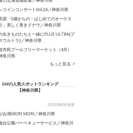
夏の北海道物産展／神奈川県
ンコインコンサートVol.24／神奈川県
田原「0歳からの・はじめてのオーケス
ラ」美しく青きドナウ／神奈川県
の生きものたちと一緒にPLUS ULTRA(プ
スウルトラ)／神奈川県
牧市民プールフリーマーケット（4月）
神奈川県
もっと見る
GWの人気スポットランキング
【神奈川県】
2026/08/06 更新
がみ湖MORI MORI／神奈川県
地台公園バーベキューサービス／神奈川