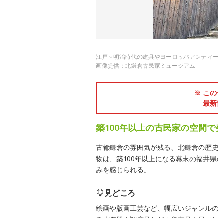
江戸～明治時代の建具やヨーロッパアンティ
画像提供：北鎌倉古民家ミュージアム
※ この
最新
築100年以上の古民家の空間
古都鎌倉の雰囲気が残る、北鎌倉の歴
物は、築100年以上になる幕末の福井
みを感じられる。
見どころ
絵画や版画工芸など、幅広いジャンル