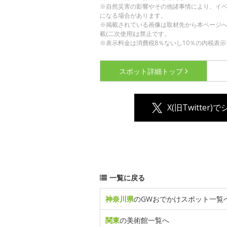
※自然災害の影響やその他諸事情により、イ
になる場合があります。
※掲載されている画像は取材先から本ページ
載(二次使用)は禁止です。
※表示料金は消費税8％ないし10％の内税表示
スポット詳細
トップ
X(旧Twitter)
一覧に戻る
神奈川県
のGWおでかけスポット一覧
関東
の美術館一覧へ