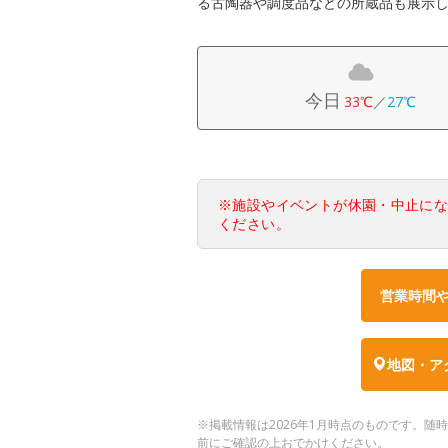
る古陶器や調度品などの所蔵品も展示
今日
33℃
／
27℃
※施設やイベントが休園・中止に
ください。
営業時間
地図・ア
※掲載情報は2026年1月時点のものです。
前にご確認の上おでかけください。