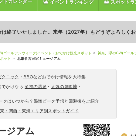
ントカレンダー
イベントランキング
スポットラ
更新は終了いたしました。来年（2027年）もどうぞよろしく
W(ゴールデンウィーク)イベント・おでかけ観光スポット
神奈川県のGW(ゴール
スポット
北鎌倉古民家ミュージアム
ピクニック
・
BBQ
などおでかけ情報を大特集
おでかけなら
至福の温泉
・
人気の遊園地
・
ィークはいつから？混雑ピーク予想と回避術をご紹介
関東・関西・東海エリア別スポットガイド
ージアム