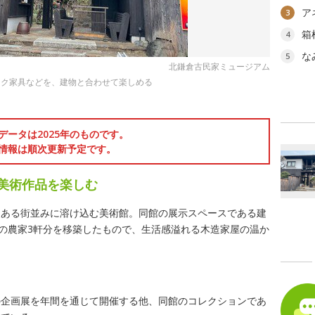
ア
3
箱
4
な
5
北鎌倉古民家ミュージアム
ーク家具などを、建物と合わせて楽しめる
データは2025年のものです。
情報は順次更新予定です。
で美術作品を楽しむ
史ある街並みに溶け込む美術館。同館の展示スペースである建
県の農家3軒分を移築したもので、生活感溢れる木造家屋の温か
の企画展を年間を通じて開催する他、同館のコレクションであ