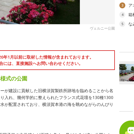
ア
3
箱
4
な
5
ヴェルニー公園
026年1月以前に取材した情報が含まれております。
合には、直接施設へお問い合わせください。
園様式の公園
ニーが建設に貢献した旧横須賀製鉄所跡地を臨めることから名
入れ、幾何学的に整えられたフランス式花壇を130種1300
噴水が配置されており、横須賀本港の海を眺めながらのんびり