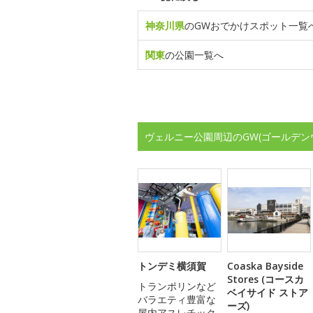
神奈川県
のGWおでかけスポット一覧
関東
の公園一覧へ
ヴェルニー公園周辺のGW(ゴールデン
トンデミ横須賀
Coaska Bayside
Stores (コースカ
トランポリンなど
ベイサイド ストア
バラエティ豊富な
ーズ)
屋内アスレチック