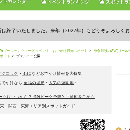
ントカレンダー
イベントランキング
スポットラ
更新は終了いたしました。来年（2027年）もどうぞよろしく
W(ゴールデンウィーク)イベント・おでかけ観光スポット
神奈川県のGW(ゴール
スポット
ヴェルニー公園
ピクニック
・
BBQ
などおでかけ情報を大特集
おでかけなら
至福の温泉
・
人気の遊園地
・
ィークはいつから？混雑ピーク予想と回避術をご紹介
関東・関西・東海エリア別スポットガイド