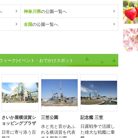
へ
神奈川県
の公園一覧へ
全国
の公園一覧へ
ウィーク)イベント・おでかけスポット
さいか屋横須賀シ
三笠公園
記念艦 三笠
ョッピングプラザ
水と光と音があふ
日露戦争で活躍し
日常に寄り添う百
れる横須賀を代表
た雄大な戦艦に乗
貨店
する都市公園
艦