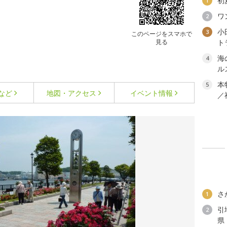
初
1
ワ
2
小
3
このページをスマホで
見る
ト
海
4
ル
本
5
など
地図・アクセス
イベント情報
／
さ
1
引
2
県