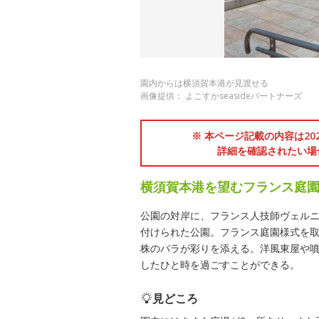
園内からは横須賀本港が見渡せる
画像提供： よこすかseasideパートナーズ
※ 本ページ記載の内容は2
詳細を確認されたい場
横須賀本港を望むフランス庭
公園の対岸に、フランス人技師ヴェル
付けられた公園。フランス庭園様式を取り
株のバラが彩りを添える。洋風東屋や
したひと時を過ごすことができる。
見どころ