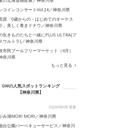
夏の北海道物産展／神奈川県
ンコインコンサートVol.24／神奈川県
田原「0歳からの・はじめてのオーケス
ラ」美しく青きドナウ／神奈川県
の生きものたちと一緒にPLUS ULTRA(プ
スウルトラ)／神奈川県
牧市民プールフリーマーケット（4月）
神奈川県
もっと見る
GWの人気スポットランキング
【神奈川県】
2026/08/06 更新
がみ湖MORI MORI／神奈川県
地台公園バーベキューサービス／神奈川