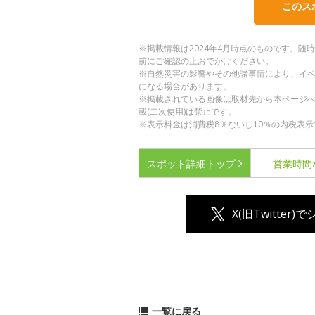
このス
※掲載情報は2024年4月時点のものです。
前にご確認の上おでかけください。
※自然災害の影響やその他諸事情により、イ
になる場合があります。
※掲載されている画像は取材先から本ページ
載(二次使用)は禁止です。
※表示料金は消費税8％ないし10％の内税表示
スポット詳細
トップ
営業時間
X(旧Twitter)
一覧に戻る