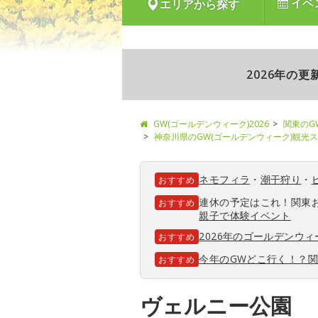
イベ
エリアから探す
2026年の
GW(ゴールデンウィーク)2026
関東のG
神奈川県のGW(ゴールデンウィーク)観光
ネモフィラ
・
潮干狩り
・
おすすめ
連休の予定はこれ！関東
おすすめ
親子で体験イベント
2026年のゴールデンウ
おすすめ
今年のGWどこ行く！？
おすすめ
ヴェルニー公園