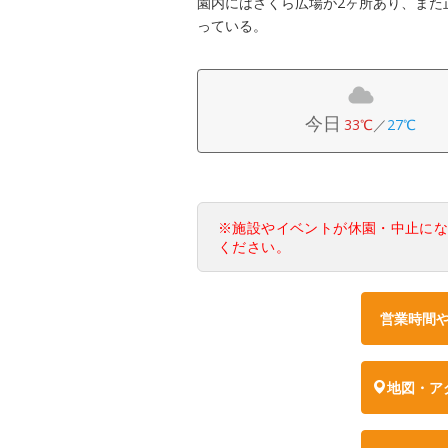
園内にはさくら広場が2ヶ所あり、また
っている。
今日
33℃
／
27℃
※施設やイベントが休園・中止に
ください。
営業時間
地図・ア