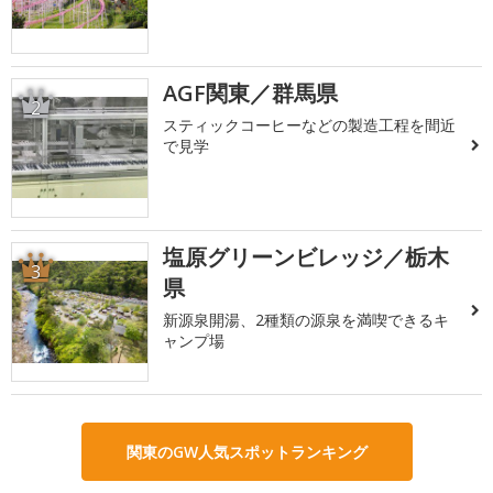
AGF関東／群馬県
2
スティックコーヒーなどの製造工程を間近
で見学
塩原グリーンビレッジ／栃木
3
県
新源泉開湯、2種類の源泉を満喫できるキ
ャンプ場
関東のGW人気スポットランキング