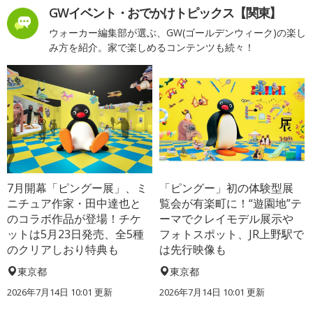
GWイベント・おでかけトピックス【関東】
ウォーカー編集部が選ぶ、GW(ゴールデンウィーク)の楽し
み方を紹介。家で楽しめるコンテンツも続々！
7月開幕「ピングー展」、ミ
「ピングー」初の体験型展
ニチュア作家・田中達也と
覧会が有楽町に！“遊園地”テ
のコラボ作品が登場！チケ
ーマでクレイモデル展示や
ットは5月23日発売、全5種
フォトスポット、JR上野駅で
のクリアしおり特典も
は先行映像も
東京都
東京都
2026年7月14日 10:01 更新
2026年7月14日 10:01 更新