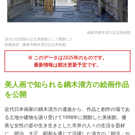
鎌倉市鏑木清方記念美術館
清方の旧居跡を記念美術館として開館した
画像提供：鎌倉市鏑木清方記念美術館
※ このデータは2025年のものです。
最新情報は順次更新予定です。
美人画で知られる鏑木清方の絵画作品
を公開
近代日本画家の鏑木清方の遺族から、作品と創作の場であ
る土地や建物を譲り受けて1998年に開館した美術館。優
美な女性の姿や生き生きとした市井の人々の生活を題材
に、明治、大正、昭和を通じて活躍した清方の「朝涼」や