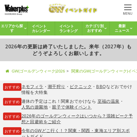
MENU
イベント
イベント
エリアから探
カテゴリ別
最新
カレンダー
ランキング
す
おすすめ
ニュース
2026年の更新は終了いたしました。来年（2027年）も
どうぞよろしくお願いします。
GW(ゴールデンウィーク)2026
関東のGW(ゴールデンウィーク)イ
ネモフィラ
・
潮干狩り
・
ピクニック
・
BBQ
などおでかけ
おすすめ
情報を大特集
連休の予定はこれ！関東おでかけなら
至福の温泉
・
おすすめ
人気の遊園地
・
親子で体験イベント
2026年のゴールデンウィークはいつから？混雑ピーク予
おすすめ
想と回避術をご紹介
今年のGWどこ行く！？関東・関西・東海エリア別スポ
おすすめ
ットガイド