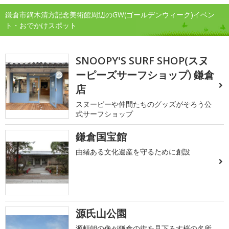
鎌倉市鏑木清方記念美術館周辺のGW(ゴールデンウィーク)イベン
ト・おでかけスポット
SNOOPY'S SURF SHOP(スヌ
ーピーズサーフショップ) 鎌倉
店
スヌーピーや仲間たちのグッズがそろう公
式サーフショップ
鎌倉国宝館
由緒ある文化遺産を守るために創設
源氏山公園
源頼朝の像が鎌倉の街を見下ろす桜の名所