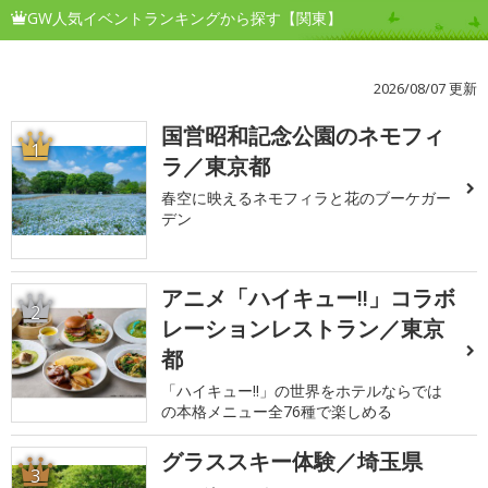
GW人気イベントランキングから探す【関東】
2026/08/07 更新
国営昭和記念公園のネモフィ
1
ラ／東京都
春空に映えるネモフィラと花のブーケガー
デン
アニメ「ハイキュー!!」コラボ
2
レーションレストラン／東京
都
「ハイキュー!!」の世界をホテルならでは
の本格メニュー全76種で楽しめる
グラススキー体験／埼玉県
3