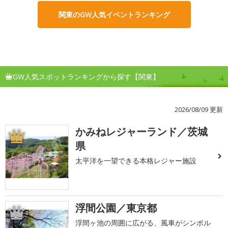
関東のGW人気イベントランキング
GW人気スポットランキングから探す【関東】
2026/08/09 更新
かみねレジャーランド／茨城
1
県
太平洋を一望できる本格レジャー施設
浮間公園／東京都
2
浮間ヶ池の周囲に広がる、風車がシンボル