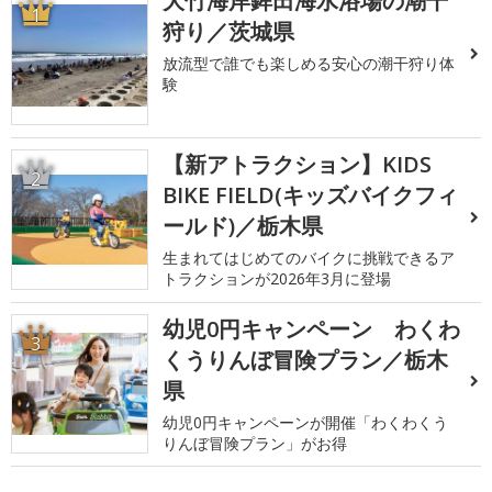
大竹海岸鉾田海水浴場の潮干
1
狩り／茨城県
放流型で誰でも楽しめる安心の潮干狩り体
験
【新アトラクション】KIDS
2
BIKE FIELD(キッズバイクフィ
ールド)／栃木県
生まれてはじめてのバイクに挑戦できるア
トラクションが2026年3月に登場
幼児0円キャンペーン わくわ
3
くうりんぼ冒険プラン／栃木
県
幼児0円キャンペーンが開催「わくわくう
りんぼ冒険プラン」がお得