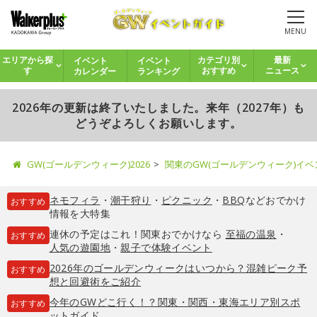
MENU
イベント
イベント
エリアから探
カテゴリ別
最新
カレンダー
ランキング
す
おすすめ
ニュース
2026年の更新は終了いたしました。来年（2027年）も
どうぞよろしくお願いします。
GW(ゴールデンウィーク)2026
関東のGW(ゴールデンウィーク)イ
ネモフィラ
・
潮干狩り
・
ピクニック
・
BBQ
などおでかけ
おすすめ
情報を大特集
連休の予定はこれ！関東おでかけなら
至福の温泉
・
おすすめ
人気の遊園地
・
親子で体験イベント
2026年のゴールデンウィークはいつから？混雑ピーク予
おすすめ
想と回避術をご紹介
今年のGWどこ行く！？関東・関西・東海エリア別スポ
おすすめ
ットガイド