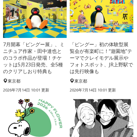
7月開幕「ピングー展」、ミ
「ピングー」初の体験型展
ニチュア作家・田中達也と
覧会が有楽町に！“遊園地”テ
のコラボ作品が登場！チケ
ーマでクレイモデル展示や
ットは5月23日発売、全5種
フォトスポット、JR上野駅で
のクリアしおり特典も
は先行映像も
東京都
東京都
2026年7月14日 10:01 更新
2026年7月14日 10:01 更新