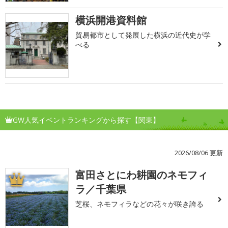
横浜開港資料館
貿易都市として発展した横浜の近代史が学
べる
GW人気イベントランキングから探す【関東】
2026/08/06 更新
富田さとにわ耕園のネモフィ
1
ラ／千葉県
芝桜、ネモフィラなどの花々が咲き誇る