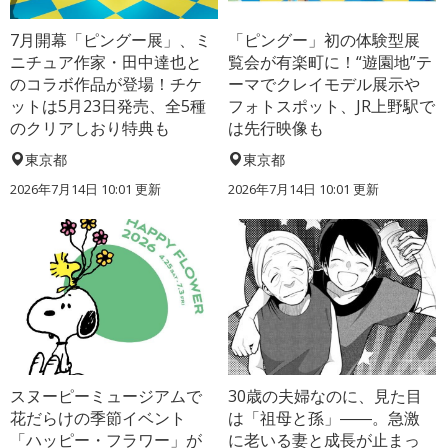
7月開幕「ピングー展」、ミ
「ピングー」初の体験型展
ニチュア作家・田中達也と
覧会が有楽町に！“遊園地”テ
のコラボ作品が登場！チケ
ーマでクレイモデル展示や
ットは5月23日発売、全5種
フォトスポット、JR上野駅で
のクリアしおり特典も
は先行映像も
東京都
東京都
2026年7月14日 10:01 更新
2026年7月14日 10:01 更新
スヌーピーミュージアムで
30歳の夫婦なのに、見た目
花だらけの季節イベント
は「祖母と孫」――。急激
「ハッピー・フラワー」が
に老いる妻と成長が止まっ