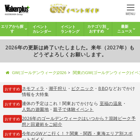
MENU
イベント
イベント
エリアから探
カテゴリ別
最新
カレンダー
ランキング
す
おすすめ
ニュース
2026年の更新は終了いたしました。来年（2027年）も
どうぞよろしくお願いします。
GW(ゴールデンウィーク)2026
関東のGW(ゴールデンウィーク)イ
ネモフィラ
・
潮干狩り
・
ピクニック
・
BBQ
などおでかけ
おすすめ
情報を大特集
連休の予定はこれ！関東おでかけなら
至福の温泉
・
おすすめ
人気の遊園地
・
親子で体験イベント
2026年のゴールデンウィークはいつから？混雑ピーク予
おすすめ
想と回避術をご紹介
今年のGWどこ行く！？関東・関西・東海エリア別スポ
おすすめ
ットガイド