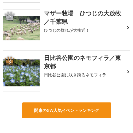
マザー牧場 ひつじの大放牧
2
／千葉県
ひつじの群れが大接近！
日比谷公園のネモフィラ／東
3
京都
日比谷公園に咲き誇るネモフィラ
関東のGW人気イベントランキング