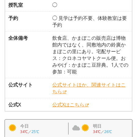
授乳室
◯
予約
◯ 見学は予約不要、体験教室は要
予約
全体備考
飲食店、かまぼこの販売店は博物
館内ではなく、同敷地内の鈴廣か
まぼこの里にあり。宅配サービ
ス：クロネコヤマトクール便。お
みやげ：かまぼこ豆辞典。1人での
参加：可能
公式サイト
公式サイトほか、関連サイトはこ
ちら
公式X
公式Xはこちら
今日
明日
34℃
／
25℃
34℃
／
26℃