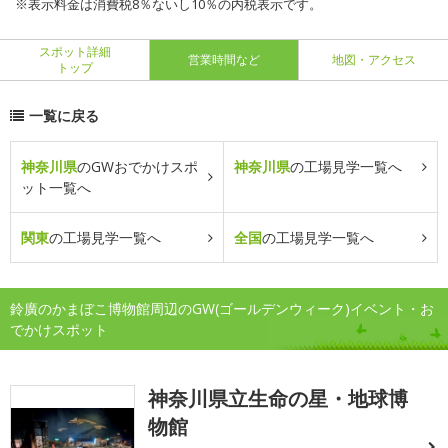
※表示料金は消費税8％ないし10％の内税表示です。
スポット詳細
営業時間など
地図・アクセス
トップ
一覧に戻る
神奈川県
のGWおでかけスポ
神奈川県
の工場見学一覧へ
ット一覧へ
関東
の工場見学一覧へ
全国
の工場見学一覧へ
鈴廣のかまぼこ博物館周辺のGW(ゴールデンウィーク)イベント・お
でかけスポット
神奈川県立生命の星・地球博
物館