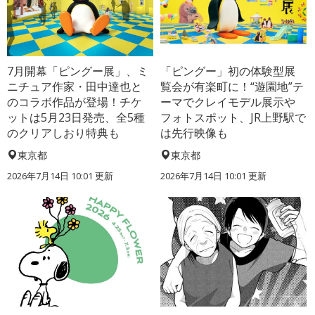
7月開幕「ピングー展」、ミ
「ピングー」初の体験型展
ニチュア作家・田中達也と
覧会が有楽町に！“遊園地”テ
のコラボ作品が登場！チケ
ーマでクレイモデル展示や
ットは5月23日発売、全5種
フォトスポット、JR上野駅で
のクリアしおり特典も
は先行映像も
東京都
東京都
2026年7月14日 10:01 更新
2026年7月14日 10:01 更新