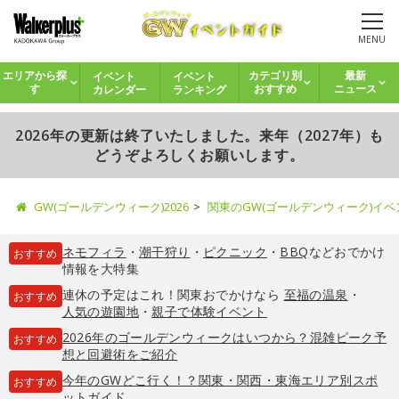
MENU
イベント
イベント
エリアから探
カテゴリ別
最新
カレンダー
ランキング
す
おすすめ
ニュース
2026年の更新は終了いたしました。来年（2027年）も
どうぞよろしくお願いします。
GW(ゴールデンウィーク)2026
関東のGW(ゴールデンウィーク)イ
ネモフィラ
・
潮干狩り
・
ピクニック
・
BBQ
などおでかけ
おすすめ
情報を大特集
連休の予定はこれ！関東おでかけなら
至福の温泉
・
おすすめ
人気の遊園地
・
親子で体験イベント
2026年のゴールデンウィークはいつから？混雑ピーク予
おすすめ
想と回避術をご紹介
今年のGWどこ行く！？関東・関西・東海エリア別スポ
おすすめ
ットガイド