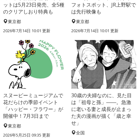
ットは5月23日発売、全5種
フォトスポット、JR上野駅で
のクリアしおり特典も
は先行映像も
東京都
東京都
2026年7月14日 10:01 更新
2026年7月14日 10:01 更新
スヌーピーミュージアムで
30歳の夫婦なのに、見た目
花だらけの季節イベント
は「祖母と孫」――。急激
「ハッピー・フラワー」が
に老いる妻と成長が止まっ
開催中！7月3日まで
た夫の漫画が描く「歳と幸
せ」
東京都
全国
2026年5月25日 09:35 更新