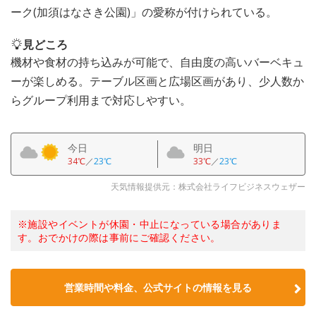
ーク(加須はなさき公園)」の愛称が付けられている。
見どころ
機材や食材の持ち込みが可能で、自由度の高いバーベキュ
ーが楽しめる。テーブル区画と広場区画があり、少人数か
らグループ利用まで対応しやすい。
今日
明日
34℃
／
23℃
33℃
／
23℃
天気情報提供元：株式会社ライフビジネスウェザー
※施設やイベントが休園・中止になっている場合がありま
す。おでかけの際は事前にご確認ください。
営業時間や料金、公式サイトの情報を見る