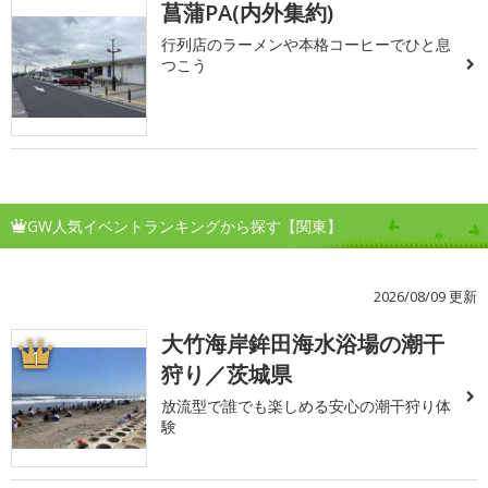
菖蒲PA(内外集約)
行列店のラーメンや本格コーヒーでひと息
つこう
GW人気イベントランキングから探す【関東】
2026/08/09 更新
大竹海岸鉾田海水浴場の潮干
1
狩り／茨城県
放流型で誰でも楽しめる安心の潮干狩り体
験