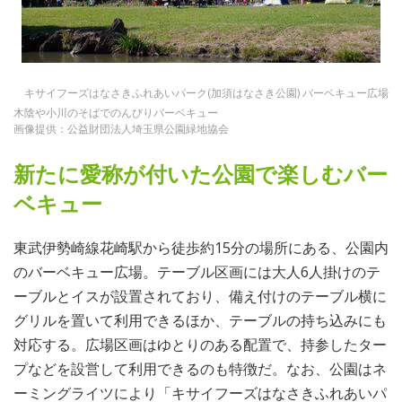
キサイフーズはなさきふれあいパーク(加須はなさき公園) バーベキュー広場
木陰や小川のそばでのんびりバーベキュー
画像提供：公益財団法人埼玉県公園緑地協会
新たに愛称が付いた公園で楽しむバー
ベキュー
東武伊勢崎線花崎駅から徒歩約15分の場所にある、公園内
のバーベキュー広場。テーブル区画には大人6人掛けのテ
ーブルとイスが設置されており、備え付けのテーブル横に
グリルを置いて利用できるほか、テーブルの持ち込みにも
対応する。広場区画はゆとりのある配置で、持参したター
プなどを設営して利用できるのも特徴だ。なお、公園はネ
ーミングライツにより「キサイフーズはなさきふれあいパ