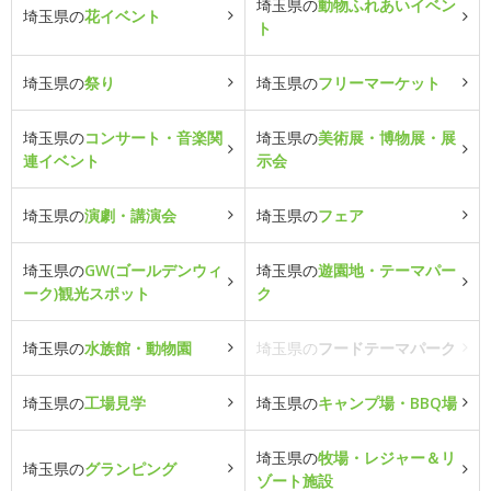
埼玉県の
動物ふれあいイベン
埼玉県の
花イベント
ト
埼玉県の
祭り
埼玉県の
フリーマーケット
埼玉県の
コンサート・音楽関
埼玉県の
美術展・博物展・展
連イベント
示会
埼玉県の
演劇・講演会
埼玉県の
フェア
埼玉県の
GW(ゴールデンウィ
埼玉県の
遊園地・テーマパー
ーク)観光スポット
ク
埼玉県の
水族館・動物園
埼玉県の
フードテーマパーク
埼玉県の
工場見学
埼玉県の
キャンプ場・BBQ場
埼玉県の
牧場・レジャー＆リ
埼玉県の
グランピング
ゾート施設