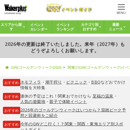
MENU
イベント
イベント
エリアから探
カテゴリ別
最新
カレンダー
ランキング
す
おすすめ
ニュース
2026年の更新は終了いたしました。来年（2027年）も
どうぞよろしくお願いします。
GW(ゴールデンウィーク)2026
関東のGW(ゴールデンウィーク)イ
ネモフィラ
・
潮干狩り
・
ピクニック
・
BBQ
などおでかけ
おすすめ
情報を大特集
連休の予定はこれ！関東おでかけなら
至福の温泉
・
おすすめ
人気の遊園地
・
親子で体験イベント
2026年のゴールデンウィークはいつから？混雑ピーク予
おすすめ
想と回避術をご紹介
今年のGWどこ行く！？関東・関西・東海エリア別スポ
おすすめ
ットガイド