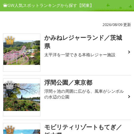
GW人気スポットランキングから探す【関東】
2026/08/09 更新
かみねレジャーランド／茨城
1
県
太平洋を一望できる本格レジャー施設
浮間公園／東京都
2
浮間ヶ池の周囲に広がる、風車がシンボル
の水辺の公園
モビリティリゾートもてぎ／
3