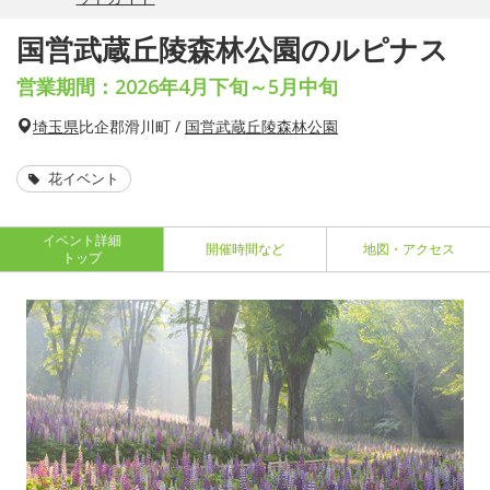
国営武蔵丘陵森林公園のルピナス
営業期間：2026年4月下旬～5月中旬
埼玉県
比企郡滑川町 /
国営武蔵丘陵森林公園
花イベント
イベント詳細
開催時間など
地図・アクセス
トップ