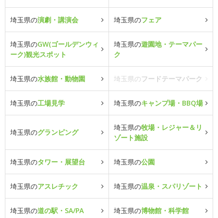
埼玉県の
演劇・講演会
埼玉県の
フェア
埼玉県の
GW(ゴールデンウィ
埼玉県の
遊園地・テーマパー
ーク)観光スポット
ク
埼玉県の
水族館・動物園
埼玉県の
フードテーマパーク
埼玉県の
工場見学
埼玉県の
キャンプ場・BBQ場
埼玉県の
牧場・レジャー＆リ
埼玉県の
グランピング
ゾート施設
埼玉県の
タワー・展望台
埼玉県の
公園
埼玉県の
アスレチック
埼玉県の
温泉・スパリゾート
埼玉県の
道の駅・SA/PA
埼玉県の
博物館・科学館