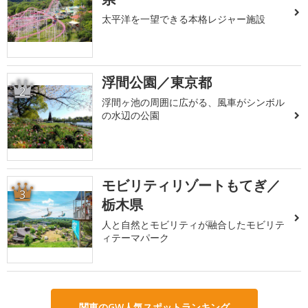
太平洋を一望できる本格レジャー施設
浮間公園／東京都
2
浮間ヶ池の周囲に広がる、風車がシンボル
の水辺の公園
モビリティリゾートもてぎ／
3
栃木県
人と自然とモビリティが融合したモビリテ
ィテーマパーク
関東のGW人気スポットランキング