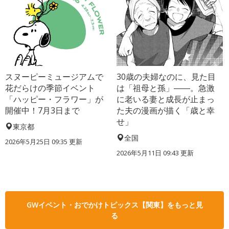
スヌーピーミュージアムで
30歳の夫婦なのに、見た目
花だらけの季節イベント
は「祖母と孫」――。急激
「ハッピー・フラワー」が
に老いる妻と成長が止まっ
開催中！7月3日まで
た夫の漫画が描く「歳と幸
せ」
東京都
全国
2026年5月25日 09:35 更新
2026年5月11日 09:43 更新
GWイベント・おでかけトピックス【関東】をもっと見
る