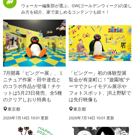
ウォーカー編集部が選ぶ、GW(ゴールデンウィーク)の楽し
み方を紹介。家で楽しめるコンテンツも続々！
7月開幕「ピングー展」、ミ
「ピングー」初の体験型展
ニチュア作家・田中達也と
覧会が有楽町に！“遊園地”テ
のコラボ作品が登場！チケ
ーマでクレイモデル展示や
ットは5月23日発売、全5種
フォトスポット、JR上野駅で
のクリアしおり特典も
は先行映像も
東京都
東京都
2026年7月14日 10:01 更新
2026年7月14日 10:01 更新