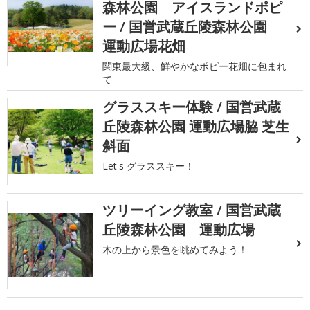
森林公園 アイスランドポピ
ー / 国営武蔵丘陵森林公園
運動広場花畑
関東最大級、鮮やかなポピー花畑に包まれ
て
グラススキー体験 / 国営武蔵
丘陵森林公園 運動広場脇 芝生
斜面
Let's グラススキー！
ツリーイング教室 / 国営武蔵
丘陵森林公園 運動広場
木の上から景色を眺めてみよう！