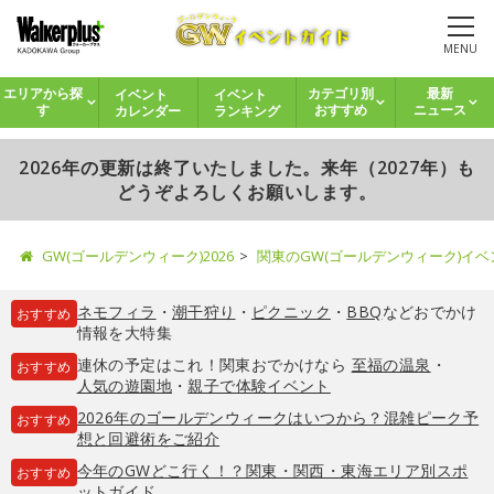
MENU
イベント
イベント
エリアから探
カテゴリ別
最新
カレンダー
ランキング
す
おすすめ
ニュース
2026年の更新は終了いたしました。来年（2027年）も
どうぞよろしくお願いします。
GW(ゴールデンウィーク)2026
関東のGW(ゴールデンウィーク)イ
ネモフィラ
・
潮干狩り
・
ピクニック
・
BBQ
などおでかけ
おすすめ
情報を大特集
連休の予定はこれ！関東おでかけなら
至福の温泉
・
おすすめ
人気の遊園地
・
親子で体験イベント
2026年のゴールデンウィークはいつから？混雑ピーク予
おすすめ
想と回避術をご紹介
今年のGWどこ行く！？関東・関西・東海エリア別スポ
おすすめ
ットガイド