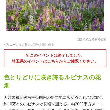
国営武蔵丘陵森林公園
バリエーション豊かな花色を楽しめる
※ このイベントは終了しました。
埼玉県のイベントはこちらからご確認ください。
色とりどりに咲き誇るルピナスの花
畑
国営武蔵丘陵森林公園内の斜面地に広がるこもれび畑で、
約10万本のルピナスが見頃を迎える。約2000平方メート