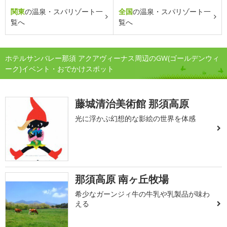
関東
の温泉・スパリゾート一
全国
の温泉・スパリゾート一
覧へ
覧へ
ホテルサンバレー那須 アクアヴィーナス周辺のGW(ゴールデンウィ
ーク)イベント・おでかけスポット
藤城清治美術館 那須高原
光に浮かぶ幻想的な影絵の世界を体感
那須高原 南ヶ丘牧場
希少なガーンジィ牛の牛乳や乳製品が味わ
える