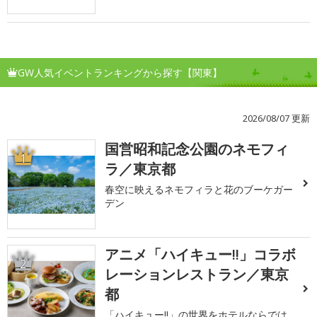
GW人気イベントランキングから探す【関東】
2026/08/07 更新
国営昭和記念公園のネモフィ
1
ラ／東京都
春空に映えるネモフィラと花のブーケガー
デン
アニメ「ハイキュー!!」コラボ
2
レーションレストラン／東京
都
「ハイキュー!!」の世界をホテルならでは