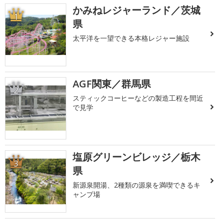
かみねレジャーランド／茨城
1
県
太平洋を一望できる本格レジャー施設
AGF関東／群馬県
2
スティックコーヒーなどの製造工程を間近
で見学
塩原グリーンビレッジ／栃木
3
県
新源泉開湯、2種類の源泉を満喫できるキ
ャンプ場