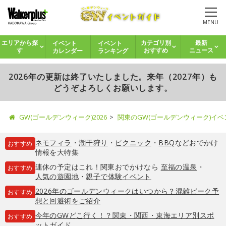
MENU
イベント
イベント
エリアから探
カテゴリ別
最新
カレンダー
ランキング
す
おすすめ
ニュース
2026年の更新は終了いたしました。来年（2027年）も
どうぞよろしくお願いします。
GW(ゴールデンウィーク)2026
関東のGW(ゴールデンウィーク)イ
ネモフィラ
・
潮干狩り
・
ピクニック
・
BBQ
などおでかけ
おすすめ
情報を大特集
連休の予定はこれ！関東おでかけなら
至福の温泉
・
おすすめ
人気の遊園地
・
親子で体験イベント
2026年のゴールデンウィークはいつから？混雑ピーク予
おすすめ
想と回避術をご紹介
今年のGWどこ行く！？関東・関西・東海エリア別スポ
おすすめ
ットガイド