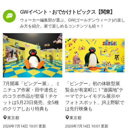
GWイベント・おでかけトピックス【関東】
ウォーカー編集部が選ぶ、GW(ゴールデンウィーク)の楽し
み方を紹介。家で楽しめるコンテンツも続々！
7月開幕「ピングー展」、ミ
「ピングー」初の体験型展
ニチュア作家・田中達也と
覧会が有楽町に！“遊園地”テ
のコラボ作品が登場！チケ
ーマでクレイモデル展示や
ットは5月23日発売、全5種
フォトスポット、JR上野駅で
のクリアしおり特典も
は先行映像も
東京都
東京都
2026年7月14日 10:01 更新
2026年7月14日 10:01 更新