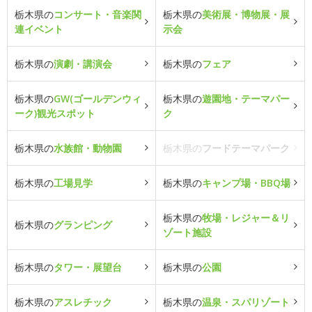
栃木県の
コンサート・音楽関
栃木県の
美術展・博物展・展
連イベント
示会
栃木県の
演劇・講演会
栃木県の
フェア
栃木県の
GW(ゴールデンウィ
栃木県の
遊園地・テーマパー
ーク)観光スポット
ク
栃木県の
水族館・動物園
栃木県の
フードテーマパーク
栃木県の
工場見学
栃木県の
キャンプ場・BBQ場
栃木県の
牧場・レジャー＆リ
栃木県の
グランピング
ゾート施設
栃木県の
タワー・展望台
栃木県の
公園
栃木県の
アスレチック
栃木県の
温泉・スパリゾート