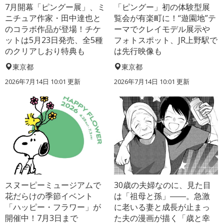
7月開幕「ピングー展」、ミ
「ピングー」初の体験型展
ニチュア作家・田中達也と
覧会が有楽町に！“遊園地”テ
のコラボ作品が登場！チケ
ーマでクレイモデル展示や
ットは5月23日発売、全5種
フォトスポット、JR上野駅で
のクリアしおり特典も
は先行映像も
東京都
東京都
2026年7月14日 10:01 更新
2026年7月14日 10:01 更新
スヌーピーミュージアムで
30歳の夫婦なのに、見た目
花だらけの季節イベント
は「祖母と孫」――。急激
「ハッピー・フラワー」が
に老いる妻と成長が止まっ
開催中！7月3日まで
た夫の漫画が描く「歳と幸