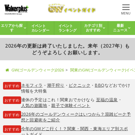
MENU
イベント
イベント
エリアから探
カテゴリ別
最新
カレンダー
ランキング
す
おすすめ
ニュース
2026年の更新は終了いたしました。来年（2027年）も
どうぞよろしくお願いします。
GW(ゴールデンウィーク)2026
関東のGW(ゴールデンウィーク)イ
ネモフィラ
・
潮干狩り
・
ピクニック
・
BBQ
などおでかけ
おすすめ
情報を大特集
連休の予定はこれ！関東おでかけなら
至福の温泉
・
おすすめ
人気の遊園地
・
親子で体験イベント
2026年のゴールデンウィークはいつから？混雑ピーク予
おすすめ
想と回避術をご紹介
今年のGWどこ行く！？関東・関西・東海エリア別スポ
おすすめ
ットガイド