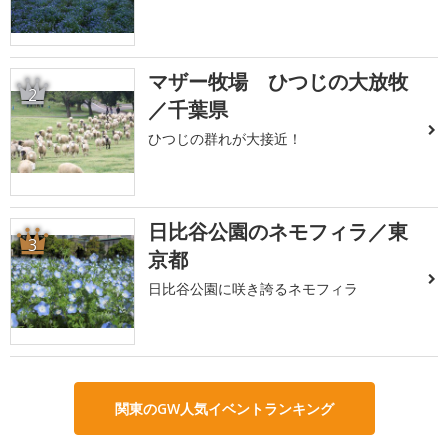
マザー牧場 ひつじの大放牧
2
／千葉県
ひつじの群れが大接近！
日比谷公園のネモフィラ／東
3
京都
日比谷公園に咲き誇るネモフィラ
関東のGW人気イベントランキング