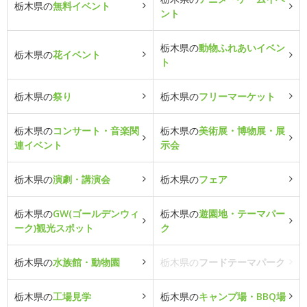
栃木県の
無料イベント
ント
栃木県の
動物ふれあいイベン
栃木県の
花イベント
ト
栃木県の
祭り
栃木県の
フリーマーケット
栃木県の
コンサート・音楽関
栃木県の
美術展・博物展・展
連イベント
示会
栃木県の
演劇・講演会
栃木県の
フェア
栃木県の
GW(ゴールデンウィ
栃木県の
遊園地・テーマパー
ーク)観光スポット
ク
栃木県の
水族館・動物園
栃木県の
フードテーマパーク
栃木県の
工場見学
栃木県の
キャンプ場・BBQ場