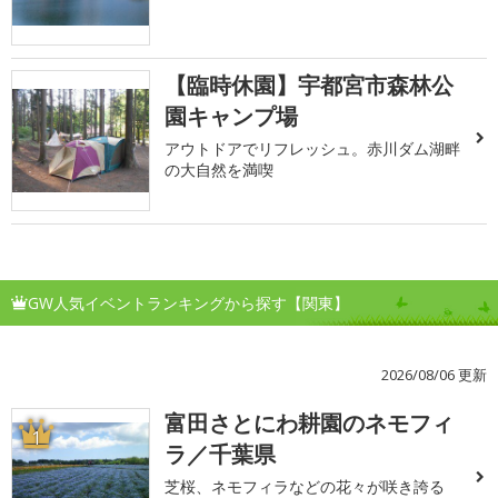
【臨時休園】宇都宮市森林公
園キャンプ場
アウトドアでリフレッシュ。赤川ダム湖畔
の大自然を満喫
GW人気イベントランキングから探す【関東】
2026/08/06 更新
富田さとにわ耕園のネモフィ
1
ラ／千葉県
芝桜、ネモフィラなどの花々が咲き誇る