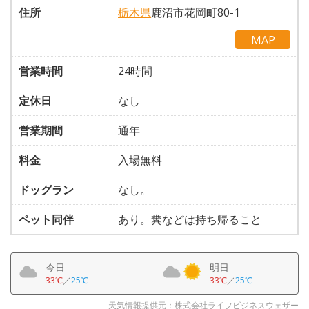
住所
栃木県
鹿沼市花岡町80-1
MAP
営業時間
24時間
定休日
なし
営業期間
通年
料金
入場無料
ドッグラン
なし。
ペット同伴
あり。糞などは持ち帰ること
今日
明日
33℃
／
25℃
33℃
／
25℃
天気情報提供元：株式会社ライフビジネスウェザー