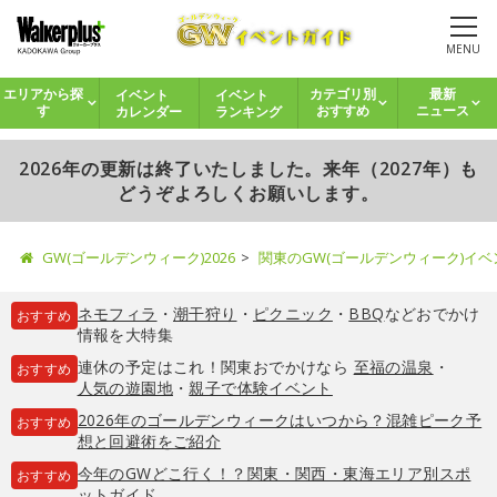
MENU
イベント
イベント
エリアから探
カテゴリ別
最新
カレンダー
ランキング
す
おすすめ
ニュース
2026年の更新は終了いたしました。来年（2027年）も
どうぞよろしくお願いします。
GW(ゴールデンウィーク)2026
関東のGW(ゴールデンウィーク)イ
ネモフィラ
・
潮干狩り
・
ピクニック
・
BBQ
などおでかけ
おすすめ
情報を大特集
連休の予定はこれ！関東おでかけなら
至福の温泉
・
おすすめ
人気の遊園地
・
親子で体験イベント
2026年のゴールデンウィークはいつから？混雑ピーク予
おすすめ
想と回避術をご紹介
今年のGWどこ行く！？関東・関西・東海エリア別スポ
おすすめ
ットガイド