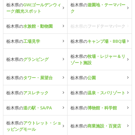
栃木県の
GW(ゴールデンウィ
栃木県の
遊園地・テーマパー
ーク)観光スポット
ク
栃木県の
水族館・動物園
栃木県の
フードテーマパーク
栃木県の
工場見学
栃木県の
キャンプ場・BBQ場
栃木県の
牧場・レジャー＆リ
栃木県の
グランピング
ゾート施設
栃木県の
タワー・展望台
栃木県の
公園
栃木県の
アスレチック
栃木県の
温泉・スパリゾート
栃木県の
道の駅・SA/PA
栃木県の
博物館・科学館
栃木県の
アウトレット・ショ
栃木県の
商業施設・百貨店
ッピングモール