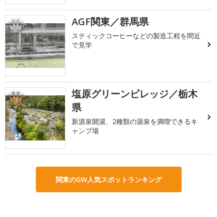
AGF関東／群馬県
2
スティックコーヒーなどの製造工程を間近
で見学
塩原グリーンビレッジ／栃木
3
県
新源泉開湯、2種類の源泉を満喫できるキ
ャンプ場
関東のGW人気スポットランキング