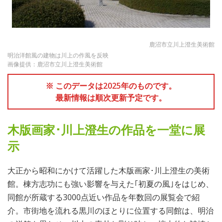
鹿沼市立川上澄生美術館
明治洋館風の建物は川上の作風を反映
画像提供：鹿沼市立川上澄生美術館
※ このデータは2025年のものです。
最新情報は順次更新予定です。
木版画家･川上澄生の作品を一堂に展
示
大正から昭和にかけて活躍した木版画家･川上澄生の美術
館。棟方志功にも強い影響を与えた｢初夏の風｣をはじめ、
同館が所蔵する3000点近い作品を年数回の展覧会で紹
介。市街地を流れる黒川のほとりに位置する同館は、明治