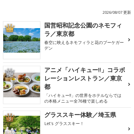
2026/08/07 更新
国営昭和記念公園のネモフィ
1
ラ／東京都
春空に映えるネモフィラと花のブーケガー
デン
アニメ「ハイキュー!!」コラボ
2
レーションレストラン／東京
都
「ハイキュー!!」の世界をホテルならでは
の本格メニュー全76種で楽しめる
グラススキー体験／埼玉県
3
Let's グラススキー！