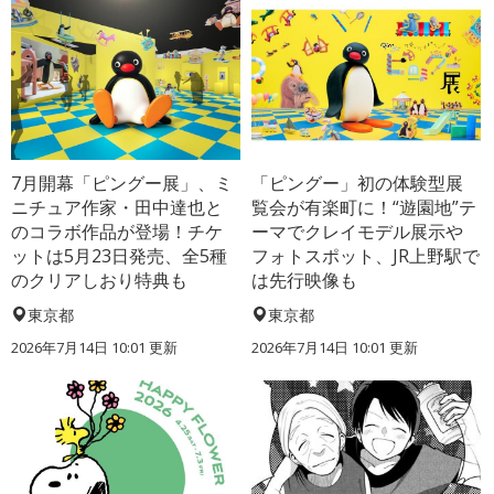
7月開幕「ピングー展」、ミ
「ピングー」初の体験型展
ニチュア作家・田中達也と
覧会が有楽町に！“遊園地”テ
のコラボ作品が登場！チケ
ーマでクレイモデル展示や
ットは5月23日発売、全5種
フォトスポット、JR上野駅で
のクリアしおり特典も
は先行映像も
東京都
東京都
2026年7月14日 10:01 更新
2026年7月14日 10:01 更新