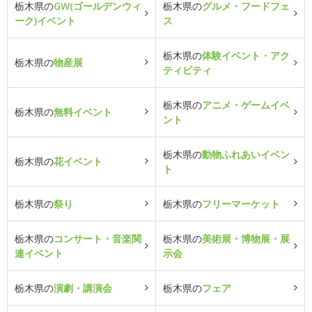
栃木県の
GW(ゴールデンウィ
栃木県の
グルメ・フードフェ
ーク)イベント
ス
栃木県の
体験イベント・アク
栃木県の
物産展
ティビティ
栃木県の
アニメ・ゲームイベ
栃木県の
無料イベント
ント
栃木県の
動物ふれあいイベン
栃木県の
花イベント
ト
栃木県の
祭り
栃木県の
フリーマーケット
栃木県の
コンサート・音楽関
栃木県の
美術展・博物展・展
連イベント
示会
栃木県の
演劇・講演会
栃木県の
フェア