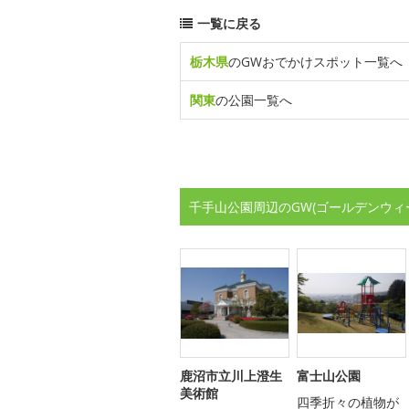
一覧に戻る
栃木県
のGWおでかけスポット一覧へ
関東
の公園一覧へ
千手山公園周辺のGW(ゴールデンウィ
鹿沼市立川上澄生
富士山公園
美術館
四季折々の植物が