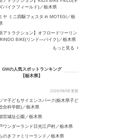
新アトラクション】KIDS BIKE FIELD(キ
ズバイクフィールド)／栃木県
ミヤ ミニ四駆フェスタ in MOTEGI／栃
県
新アトラクション】オフロードツーリン
 RINDO BIKE(リンド―バイク)／栃木県
もっと見る
GWの人気スポットランキング
【栃木県】
2026/08/08 更新
ジマ子どもサイエンスパーク(栃木県子ど
総合科学館)／栃木県
都宮城址公園／栃木県
戸ワンダーランド日光江戸村／栃木県
ちのきファミリーランド／栃木県