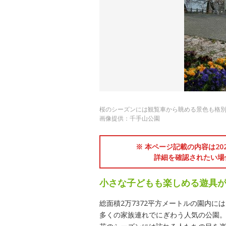
桜のシーズンには観覧車から眺める景色も格
画像提供：千手山公園
※ 本ページ記載の内容は2
詳細を確認されたい場
小さな子どもも楽しめる遊具
総面積2万7372平方メートルの園内には
多くの家族連れでにぎわう人気の公園。約