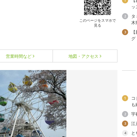
【
1
ッ
タ
2
このページをスマホで
木
見る
【
3
グ
営業時間など
地図・アクセス
コ
1
も
宇
2
江
3
と
4