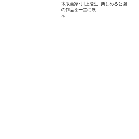
木版画家･川上澄生
楽しめる公園
の作品を一堂に展
示