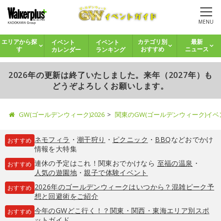
MENU
イベント
イベント
エリアから探
カテゴリ別
最新
カレンダー
ランキング
す
おすすめ
ニュース
2026年の更新は終了いたしました。来年（2027年）も
どうぞよろしくお願いします。
GW(ゴールデンウィーク)2026
関東のGW(ゴールデンウィーク)イ
ネモフィラ
・
潮干狩り
・
ピクニック
・
BBQ
などおでかけ
おすすめ
情報を大特集
連休の予定はこれ！関東おでかけなら
至福の温泉
・
おすすめ
人気の遊園地
・
親子で体験イベント
2026年のゴールデンウィークはいつから？混雑ピーク予
おすすめ
想と回避術をご紹介
今年のGWどこ行く！？関東・関西・東海エリア別スポ
おすすめ
ットガイド