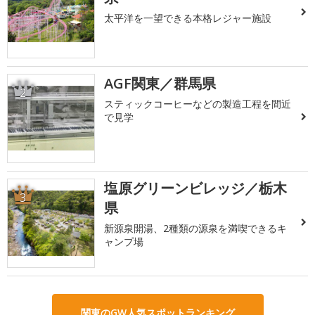
太平洋を一望できる本格レジャー施設
AGF関東／群馬県
2
スティックコーヒーなどの製造工程を間近
で見学
塩原グリーンビレッジ／栃木
3
県
新源泉開湯、2種類の源泉を満喫できるキ
ャンプ場
関東のGW人気スポットランキング