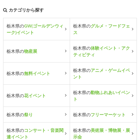
カテゴリから探す
栃木県の
GW(ゴールデンウィ
栃木県の
グルメ・フードフェ
ーク)イベント
ス
栃木県の
体験イベント・アク
栃木県の
物産展
ティビティ
栃木県の
アニメ・ゲームイベ
栃木県の
無料イベント
ント
栃木県の
動物ふれあいイベン
栃木県の
花イベント
ト
栃木県の
祭り
栃木県の
フリーマーケット
栃木県の
コンサート・音楽関
栃木県の
美術展・博物展・展
連イベント
示会