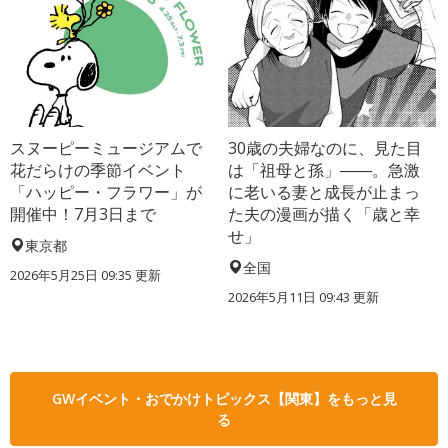
スヌーピーミュージアムで
30歳の夫婦なのに、見た目
花だらけの季節イベント
は「祖母と孫」――。急激
「ハッピー・フラワー」が
に老いる妻と成長が止まっ
開催中！7月3日まで
た夫の漫画が描く「歳と幸
せ」
東京都
全国
2026年5月25日 09:35 更新
2026年5月11日 09:43 更新
GWイベント・おでかけトピックス【関東】をもっと見
る