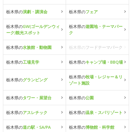
栃木県の
演劇・講演会
栃木県の
フェア
栃木県の
GW(ゴールデンウィ
栃木県の
遊園地・テーマパー
ーク)観光スポット
ク
栃木県の
水族館・動物園
栃木県の
フードテーマパーク
栃木県の
工場見学
栃木県の
キャンプ場・BBQ場
栃木県の
牧場・レジャー＆リ
栃木県の
グランピング
ゾート施設
栃木県の
タワー・展望台
栃木県の
公園
栃木県の
アスレチック
栃木県の
温泉・スパリゾート
栃木県の
道の駅・SA/PA
栃木県の
博物館・科学館