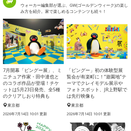
ウォーカー編集部が選ぶ、GW(ゴールデンウィーク)の楽し
み方を紹介。家で楽しめるコンテンツも続々！
7月開幕「ピングー展」、ミ
「ピングー」初の体験型展
ニチュア作家・田中達也と
覧会が有楽町に！“遊園地”テ
のコラボ作品が登場！チケ
ーマでクレイモデル展示や
ットは5月23日発売、全5種
フォトスポット、JR上野駅で
のクリアしおり特典も
は先行映像も
東京都
東京都
2026年7月14日 10:01 更新
2026年7月14日 10:01 更新