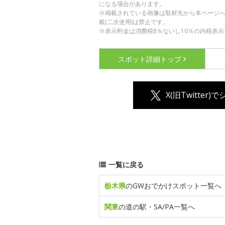
になる場合があります。
※掲載されている画像は取材先から本ページ
載(二次使用)は禁止です。
※表示料金は消費税8％ないし10％の内税表示
スポット詳細
トップ
X(旧Twitter)
一覧に戻る
栃木県
のGWおでかけスポット一覧へ
関東
の道の駅・SA/PA一覧へ