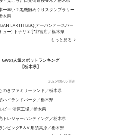
桜・見ごろ】日光街道桜並木／栃木県
本一早い？黒磯雛めぐりスタンプラリー
栃木県
RBAN EARTH BBQ(アーバンアースバー
キュー) トナリエ宇都宮店／栃木県
もっと見る
GWの人気スポットランキング
【栃木県】
2026/08/06 更新
ちのきファミリーランド／栃木県
須ハイランドパーク／栃木県
ルビー 清原工場／栃木県
光トレジャーハンティング／栃木県
ランピングB＆V 那須高原／栃木県