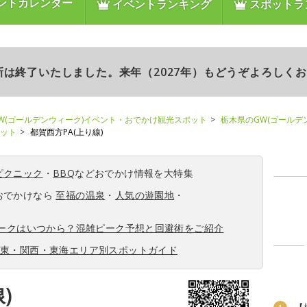
ントカレンダー
イベントランキング
スポットラ
更新は終了いたしました。来年（2027年）もどうぞよろしく
W(ゴールデンウィーク)イベント・おでかけ観光スポット
栃木県のGW(ゴールデ
ポット
都賀西方PA(上り線)
ピクニック
・
BBQ
などおでかけ情報を大特集
おでかけなら
至福の温泉
・
人気の遊園地
・
ィークはいつから？混雑ピーク予想と回避術をご紹介
関東・関西・東海エリア別スポットガイド
)