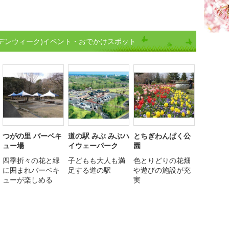
ルデンウィーク)イベント・おでかけスポット
つがの里 バーベキ
道の駅 みぶ みぶハ
とちぎわんぱく公
ュー場
イウェーパーク
園
四季折々の花と緑
子どもも大人も満
色とりどりの花畑
に囲まれバーベキ
足する道の駅
や遊びの施設が充
ューが楽しめる
実