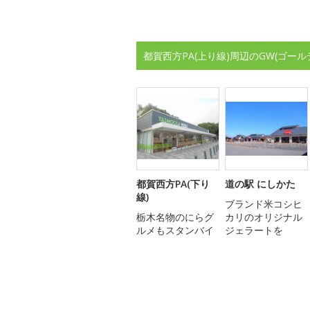
都賀西方PA(上り線)周辺のGW(ゴー
都賀西方PA(下り
道の駅 にしかた
線)
ブランド米コシヒ
栃木名物のにらグ
カリのオリジナル
ルメもスタンバイ
ジェラートを