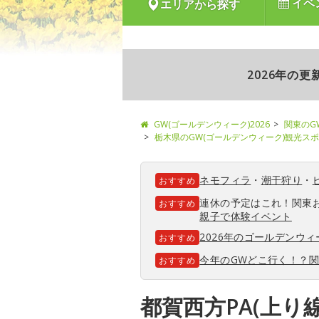
イベ
エリアから探す
2026年の
GW(ゴールデンウィーク)2026
関東のG
栃木県のGW(ゴールデンウィーク)観光ス
ネモフィラ
・
潮干狩り
・
おすすめ
連休の予定はこれ！関東
おすすめ
親子で体験イベント
2026年のゴールデンウ
おすすめ
今年のGWどこ行く！？
おすすめ
都賀西方PA(上り線