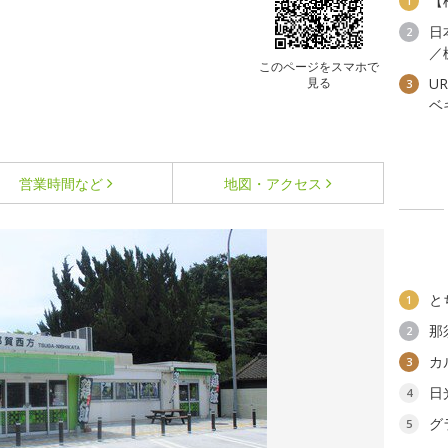
【
1
日
2
／
このページをスマホで
見る
U
3
ベ
営業時間など
地図・アクセス
と
1
那
2
カ
3
日
4
グ
5