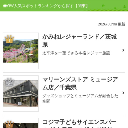
GW人気スポットランキングから探す【関東】
2026/08/08 更新
かみねレジャーランド／茨城
1
県
太平洋を一望できる本格レジャー施設
マリーンズストア ミュージア
2
ム店／千葉県
グッズショップとミュージアムが融合した
空間
コジマ子どもサイエンスパー
3