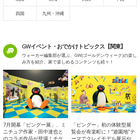
四国
九州・沖縄
GWイベント・おでかけトピックス【関東】
ウォーカー編集部が選ぶ、GW(ゴールデンウィーク)の楽し
み方を紹介。家で楽しめるコンテンツも続々！
7月開幕「ピングー展」、ミ
「ピングー」初の体験型展
ニチュア作家・田中達也と
覧会が有楽町に！“遊園地”テ
のコラボ作品が登場！チケ
ーマでクレイモデル展示や