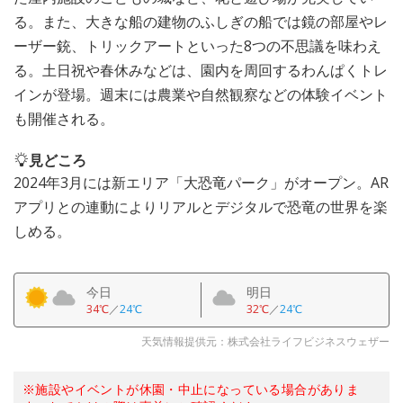
る。また、大きな船の建物のふしぎの船では鏡の部屋やレ
ーザー銃、トリックアートといった8つの不思議を味わえ
る。土日祝や春休みなどは、園内を周回するわんぱくトレ
インが登場。週末には農業や自然観察などの体験イベント
も開催される。
見どころ
2024年3月には新エリア「大恐竜パーク」がオープン。AR
アプリとの連動によりリアルとデジタルで恐竜の世界を楽
しめる。
今日
明日
34℃
／
24℃
32℃
／
24℃
天気情報提供元：株式会社ライフビジネスウェザー
※施設やイベントが休園・中止になっている場合がありま