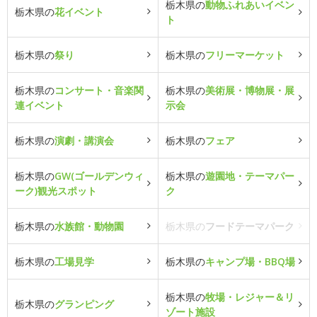
栃木県の
動物ふれあいイベン
栃木県の
花イベント
ト
栃木県の
祭り
栃木県の
フリーマーケット
栃木県の
コンサート・音楽関
栃木県の
美術展・博物展・展
連イベント
示会
栃木県の
演劇・講演会
栃木県の
フェア
栃木県の
GW(ゴールデンウィ
栃木県の
遊園地・テーマパー
ーク)観光スポット
ク
栃木県の
水族館・動物園
栃木県の
フードテーマパーク
栃木県の
工場見学
栃木県の
キャンプ場・BBQ場
栃木県の
牧場・レジャー＆リ
栃木県の
グランピング
ゾート施設