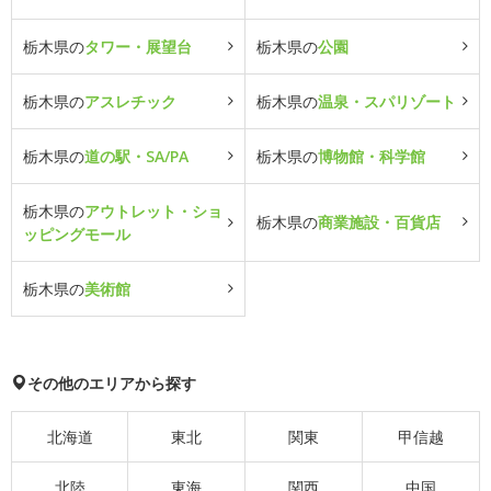
栃木県の
タワー・展望台
栃木県の
公園
栃木県の
アスレチック
栃木県の
温泉・スパリゾート
栃木県の
道の駅・SA/PA
栃木県の
博物館・科学館
栃木県の
アウトレット・ショ
栃木県の
商業施設・百貨店
ッピングモール
栃木県の
美術館
その他のエリアから探す
北海道
東北
関東
甲信越
北陸
東海
関西
中国