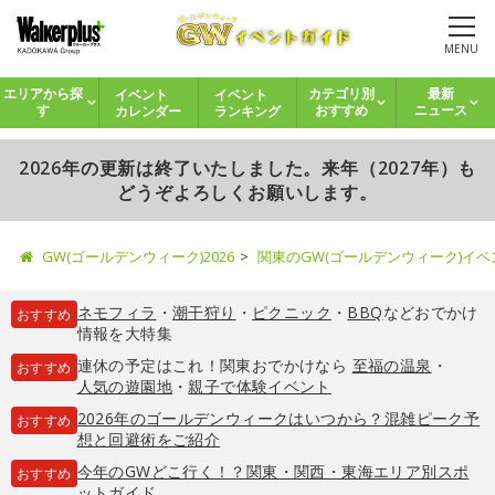
MENU
イベント
イベント
エリアから探
カテゴリ別
最新
カレンダー
ランキング
す
おすすめ
ニュース
2026年の更新は終了いたしました。来年（2027年）も
どうぞよろしくお願いします。
GW(ゴールデンウィーク)2026
関東のGW(ゴールデンウィーク)イ
ネモフィラ
・
潮干狩り
・
ピクニック
・
BBQ
などおでかけ
おすすめ
情報を大特集
連休の予定はこれ！関東おでかけなら
至福の温泉
・
おすすめ
人気の遊園地
・
親子で体験イベント
2026年のゴールデンウィークはいつから？混雑ピーク予
おすすめ
想と回避術をご紹介
今年のGWどこ行く！？関東・関西・東海エリア別スポ
おすすめ
ットガイド