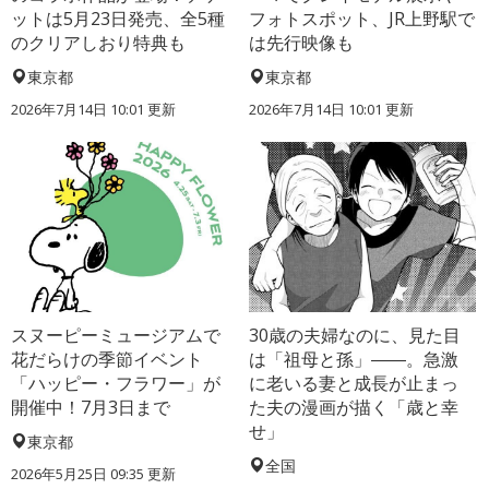
ットは5月23日発売、全5種
フォトスポット、JR上野駅で
のクリアしおり特典も
は先行映像も
東京都
東京都
2026年7月14日 10:01 更新
2026年7月14日 10:01 更新
スヌーピーミュージアムで
30歳の夫婦なのに、見た目
花だらけの季節イベント
は「祖母と孫」――。急激
「ハッピー・フラワー」が
に老いる妻と成長が止まっ
開催中！7月3日まで
た夫の漫画が描く「歳と幸
せ」
東京都
全国
2026年5月25日 09:35 更新