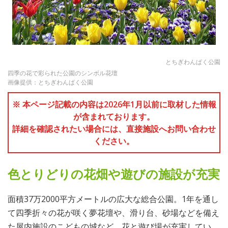
とちぎわんぱく公園
四季の花で彩られた公園のシンボル花壇
画像提供：とちぎわんぱく公園
※ 本ページ記載の内容は2026年1月以前に取材した情報
が含まれております。
詳細を確認されたい場合には、直接施設へお問い合わせ
ください。
色とりどりの花畑や遊びの施設が充実
面積37万2000平方メートルの広大な総合公園。1年を通し
て四季折々の花が咲く夢花壇や、滑り台、砂場などを備え
た屋内施設のこどもの城など、花と遊び場が充実してい