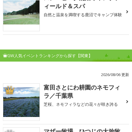
ィールド＆スパ
自然と温泉を満喫する鹿沼でキャンプ体験
GW人気イベントランキングから探す【関東】
2026/08/06 更新
富田さとにわ耕園のネモフィ
1
ラ／千葉県
芝桜、ネモフィラなどの花々が咲き誇る
マザー牧場 ひつじの大放牧