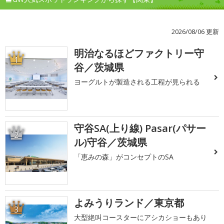
2026/08/06 更新
明治なるほどファクトリー守
1
谷／茨城県
ヨーグルトが製造される工程が見られる
守谷SA(上り線) Pasar(パサー
2
ル)守谷／茨城県
「恵みの森」がコンセプトのSA
よみうりランド／東京都
3
大型絶叫コースターにアシカショーもあり