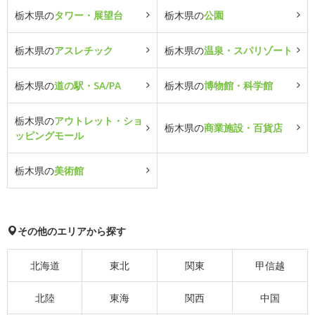
栃木県の
タワー・展望台
栃木県の
公園
栃木県の
アスレチック
栃木県の
温泉・スパリゾート
栃木県の
道の駅・SA/PA
栃木県の
博物館・科学館
栃木県の
アウトレット・ショ
栃木県の
商業施設・百貨店
ッピングモール
栃木県の
美術館
その他のエリアから探す
北海道
東北
関東
甲信越
北陸
東海
関西
中国