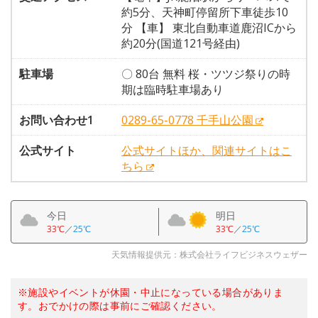
約5分、天神町停留所下車徒歩10
分 【車】 東北自動車道鹿沼ICから
約20分(国道121号経由)
駐車場
〇 80台 無料 桜・ツツジ祭りの時
期は臨時駐車場あり
お問い合わせ1
0289-65-0778 千手山公園
公式サイト
公式サイトほか、関連サイトはこ
ちら
今日
明日
33℃
／
25℃
33℃
／
25℃
天気情報提供元：株式会社ライフビジネスウェザー
※施設やイベントが休園・中止になっている場合がありま
す。おでかけの際は事前にご確認ください。