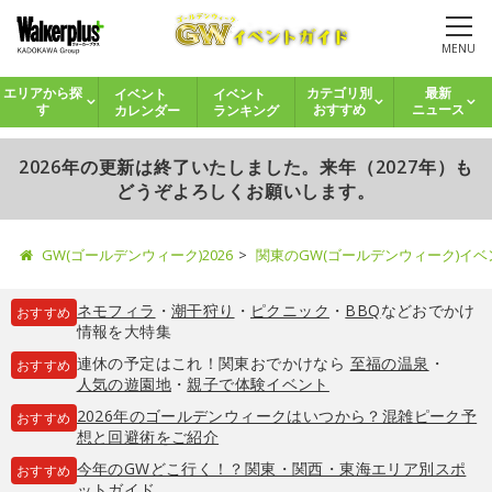
MENU
イベント
イベント
エリアから探
カテゴリ別
最新
カレンダー
ランキング
す
おすすめ
ニュース
2026年の更新は終了いたしました。来年（2027年）も
どうぞよろしくお願いします。
GW(ゴールデンウィーク)2026
関東のGW(ゴールデンウィーク)イ
ネモフィラ
・
潮干狩り
・
ピクニック
・
BBQ
などおでかけ
おすすめ
情報を大特集
連休の予定はこれ！関東おでかけなら
至福の温泉
・
おすすめ
人気の遊園地
・
親子で体験イベント
2026年のゴールデンウィークはいつから？混雑ピーク予
おすすめ
想と回避術をご紹介
今年のGWどこ行く！？関東・関西・東海エリア別スポ
おすすめ
ットガイド