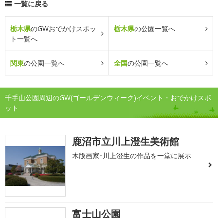
一覧に戻る
栃木県
のGWおでかけスポッ
栃木県
の公園一覧へ
ト一覧へ
関東
の公園一覧へ
全国
の公園一覧へ
千手山公園周辺のGW(ゴールデンウィーク)イベント・おでかけスポ
ット
鹿沼市立川上澄生美術館
木版画家･川上澄生の作品を一堂に展示
富士山公園