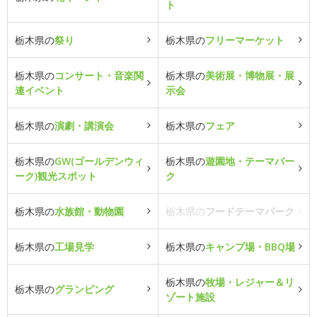
ト
栃木県の
祭り
栃木県の
フリーマーケット
栃木県の
コンサート・音楽関
栃木県の
美術展・博物展・展
連イベント
示会
栃木県の
演劇・講演会
栃木県の
フェア
栃木県の
GW(ゴールデンウィ
栃木県の
遊園地・テーマパー
ーク)観光スポット
ク
栃木県の
水族館・動物園
栃木県の
フードテーマパーク
栃木県の
工場見学
栃木県の
キャンプ場・BBQ場
栃木県の
牧場・レジャー＆リ
栃木県の
グランピング
ゾート施設