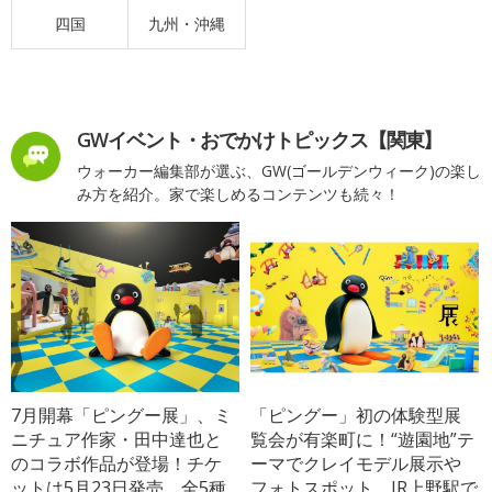
四国
九州・沖縄
GWイベント・おでかけトピックス【関東】
ウォーカー編集部が選ぶ、GW(ゴールデンウィーク)の楽し
み方を紹介。家で楽しめるコンテンツも続々！
7月開幕「ピングー展」、ミ
「ピングー」初の体験型展
ニチュア作家・田中達也と
覧会が有楽町に！“遊園地”テ
のコラボ作品が登場！チケ
ーマでクレイモデル展示や
ットは5月23日発売、全5種
フォトスポット、JR上野駅で