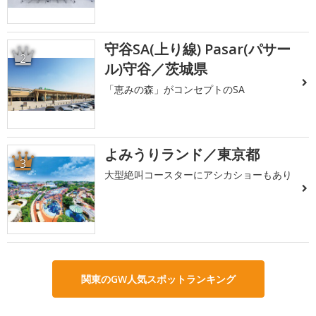
守谷SA(上り線) Pasar(パサー
2
ル)守谷／茨城県
「恵みの森」がコンセプトのSA
よみうりランド／東京都
3
大型絶叫コースターにアシカショーもあり
関東のGW人気スポットランキング