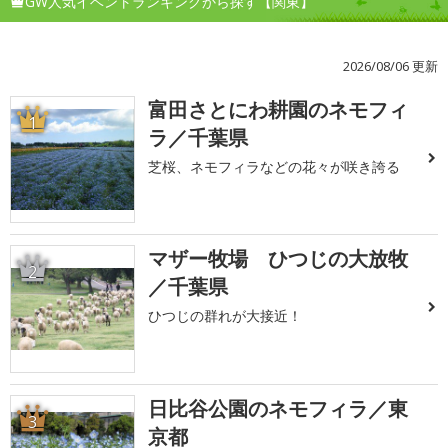
GW人気イベントランキングから探す【関東】
2026/08/06 更新
富田さとにわ耕園のネモフィ
1
ラ／千葉県
芝桜、ネモフィラなどの花々が咲き誇る
マザー牧場 ひつじの大放牧
2
／千葉県
ひつじの群れが大接近！
日比谷公園のネモフィラ／東
3
京都