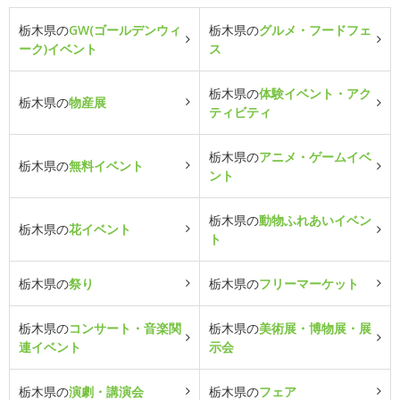
栃木県の
GW(ゴールデンウィ
栃木県の
グルメ・フードフェ
ーク)イベント
ス
栃木県の
体験イベント・アク
栃木県の
物産展
ティビティ
栃木県の
アニメ・ゲームイベ
栃木県の
無料イベント
ント
栃木県の
動物ふれあいイベン
栃木県の
花イベント
ト
栃木県の
祭り
栃木県の
フリーマーケット
栃木県の
コンサート・音楽関
栃木県の
美術展・博物展・展
連イベント
示会
栃木県の
演劇・講演会
栃木県の
フェア