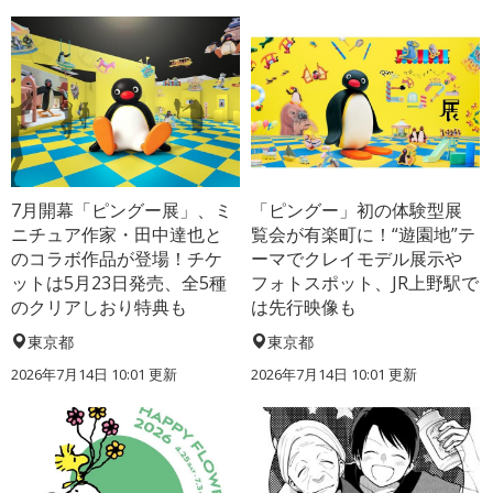
7月開幕「ピングー展」、ミ
「ピングー」初の体験型展
ニチュア作家・田中達也と
覧会が有楽町に！“遊園地”テ
のコラボ作品が登場！チケ
ーマでクレイモデル展示や
ットは5月23日発売、全5種
フォトスポット、JR上野駅で
のクリアしおり特典も
は先行映像も
東京都
東京都
2026年7月14日 10:01 更新
2026年7月14日 10:01 更新