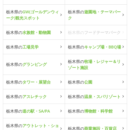
栃木県の
GW(ゴールデンウィ
栃木県の
遊園地・テーマパー
ーク)観光スポット
ク
栃木県の
水族館・動物園
栃木県の
フードテーマパーク
栃木県の
工場見学
栃木県の
キャンプ場・BBQ場
栃木県の
牧場・レジャー＆リ
栃木県の
グランピング
ゾート施設
栃木県の
タワー・展望台
栃木県の
公園
栃木県の
アスレチック
栃木県の
温泉・スパリゾート
栃木県の
道の駅・SA/PA
栃木県の
博物館・科学館
栃木県の
アウトレット・ショ
栃木県の
商業施設・百貨店