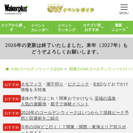
MENU
イベント
イベント
エリアから探
カテゴリ別
最新
カレンダー
ランキング
す
おすすめ
ニュース
2026年の更新は終了いたしました。来年（2027年）も
どうぞよろしくお願いします。
GW(ゴールデンウィーク)2026
関東のGW(ゴールデンウィーク)イ
ネモフィラ
・
潮干狩り
・
ピクニック
・
BBQ
などおでかけ
おすすめ
情報を大特集
連休の予定はこれ！関東おでかけなら
至福の温泉
・
おすすめ
人気の遊園地
・
親子で体験イベント
2026年のゴールデンウィークはいつから？混雑ピーク予
おすすめ
想と回避術をご紹介
今年のGWどこ行く！？関東・関西・東海エリア別スポ
おすすめ
ットガイド