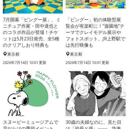
7月開幕「ピングー展」、ミ
「ピングー」初の体験型展
ニチュア作家・田中達也と
覧会が有楽町に！“遊園地”テ
のコラボ作品が登場！チケ
ーマでクレイモデル展示や
ットは5月23日発売、全5種
フォトスポット、JR上野駅で
のクリアしおり特典も
は先行映像も
東京都
東京都
2026年7月14日 10:01 更新
2026年7月14日 10:01 更新
スヌーピーミュージアムで
30歳の夫婦なのに、見た目
花だらけの季節イベント
は「祖母と孫」――。急激