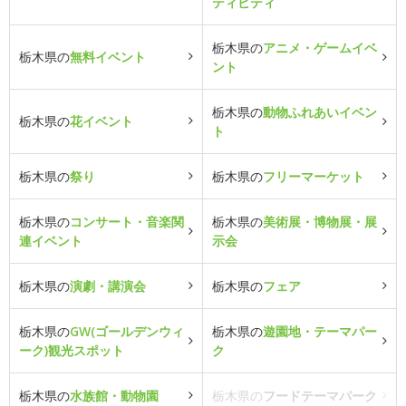
ティビティ
栃木県の
アニメ・ゲームイベ
栃木県の
無料イベント
ント
栃木県の
動物ふれあいイベン
栃木県の
花イベント
ト
栃木県の
祭り
栃木県の
フリーマーケット
栃木県の
コンサート・音楽関
栃木県の
美術展・博物展・展
連イベント
示会
栃木県の
演劇・講演会
栃木県の
フェア
栃木県の
GW(ゴールデンウィ
栃木県の
遊園地・テーマパー
ーク)観光スポット
ク
栃木県の
水族館・動物園
栃木県の
フードテーマパーク