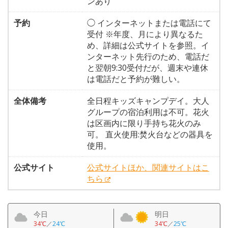
ンあり
予約
◯ インターネットまたは電話にて
受付 ※年度、月により異なるた
め、詳細は公式サイトを参照。イ
ンターネット先行のため、電話だ
と翌朝9:30受付だが、週末や連休
は電話だと予約が難しい。
全体備考
全日程キッズキャンプデイ。大人
グループの宿泊利用は不可。花火
は区画内に限り手持ち花火のみ
可。 直火使用:焚火台などの器具を
使用。
公式サイト
公式サイトほか、関連サイトはこ
ちら
今日
明日
34℃
／
24℃
34℃
／
25℃