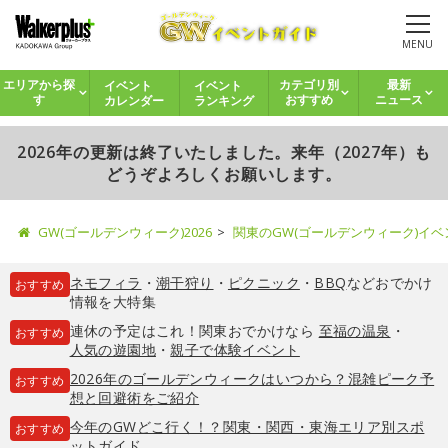
MENU
イベント
イベント
エリアから探
カテゴリ別
最新
カレンダー
ランキング
す
おすすめ
ニュース
2026年の更新は終了いたしました。来年（2027年）も
どうぞよろしくお願いします。
GW(ゴールデンウィーク)2026
関東のGW(ゴールデンウィーク)イ
ネモフィラ
・
潮干狩り
・
ピクニック
・
BBQ
などおでかけ
おすすめ
情報を大特集
連休の予定はこれ！関東おでかけなら
至福の温泉
・
おすすめ
人気の遊園地
・
親子で体験イベント
2026年のゴールデンウィークはいつから？混雑ピーク予
おすすめ
想と回避術をご紹介
今年のGWどこ行く！？関東・関西・東海エリア別スポ
おすすめ
ットガイド