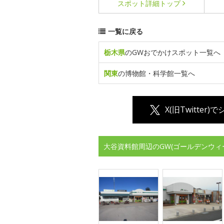
スポット詳細
トップ
一覧に戻る
栃木県
のGWおでかけスポット一覧へ
関東
の博物館・科学館一覧へ
X(旧Twitter)
大谷資料館周辺のGW(ゴールデンウィ