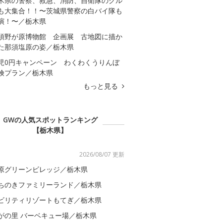
木県の警察、救急、消防、自衛隊のクル
も大集合！！〜茨城県警察の白バイ隊も
演！〜／栃木県
須野が原博物館 企画展 古地図に描か
た那須塩原の姿／栃木県
児0円キャンペーン わくわくうりんぼ
険プラン／栃木県
もっと見る
GWの人気スポットランキング
【栃木県】
2026/08/07 更新
原グリーンビレッジ／栃木県
ちのきファミリーランド／栃木県
ビリティリゾートもてぎ／栃木県
がの里 バーベキュー場／栃木県