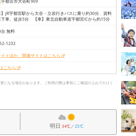
県
宇都宮市大谷町909
車】JR宇都宮駅から大谷・立岩行きバスに乗り約30分、資料
下車、徒歩5分 【車】東北自動車道宇都宮ICから約15分
00台 無料
52-1232
サイトほか、関連サイトはこちら
Xはこちら
変更になる場合があります。ご利用の際は事前にご確認の上おでかけく
明日
34℃
／
25℃