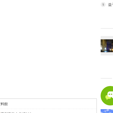
益
5
資料館