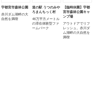
宇都宮市森林公園
道の駅 うつのみや
【臨時休園】宇都
ろまんちっく村
宮市森林公園キャ
赤川ダム湖畔の大
ンプ場
自然を満喫
46万平方メートル
の滞在体験型ファ
アウトドアでリフ
ームパーク
レッシュ。赤川ダ
ム湖畔の大自然を
満喫