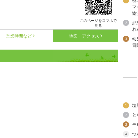
栃
1
マ
協
このページをスマホで
那
2
見る
れ
営業時間など
地図・アクセス
幼
3
冒
塩
1
と
2
モ
3
つ
4