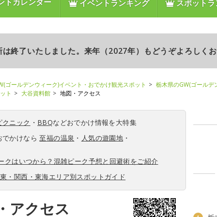
ントカレンダー
イベントランキング
スポットラ
更新は終了いたしました。来年（2027年）もどうぞよろしく
W(ゴールデンウィーク)イベント・おでかけ観光スポット
栃木県のGW(ゴールデ
ポット
大谷資料館
地図・アクセス
ピクニック
・
BBQ
などおでかけ情報を大特集
おでかけなら
至福の温泉
・
人気の遊園地
・
ィークはいつから？混雑ピーク予想と回避術をご紹介
関東・関西・東海エリア別スポットガイド
・アクセス