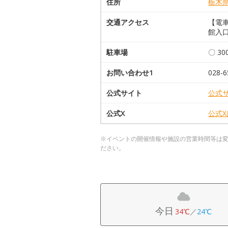
住所
栃木
交通アクセス
【電
館入口
駐車場
〇 3
お問い合わせ1
028-6
公式サイト
公式
公式X
公式
※イベントの開催情報や施設の営業時間等は
ださい。
今日
34℃
／
24℃