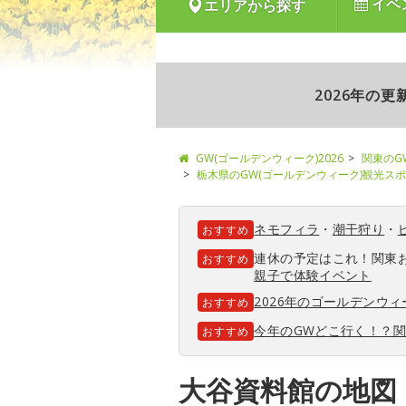
イベ
エリアから探す
2026年の
GW(ゴールデンウィーク)2026
関東のG
栃木県のGW(ゴールデンウィーク)観光ス
ネモフィラ
・
潮干狩り
・
おすすめ
連休の予定はこれ！関東
おすすめ
親子で体験イベント
2026年のゴールデンウ
おすすめ
今年のGWどこ行く！？
おすすめ
大谷資料館の地図