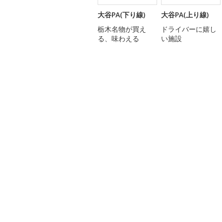
大谷PA(下り線)
大谷PA(上り線)
栃木名物が買え
ドライバーに嬉し
る、味わえる
い施設