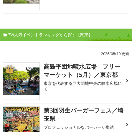
GW人気イベントランキングから探す【関東】
2026/08/10 更新
高島平団地噴水広場 フリー
1
マーケット（5月）／東京都
東京を代表する巨大団地中央の噴水広場に
て
第3回羽生バーガーフェス／埼
2
玉県
プロフェッショナルなバーガーが集結