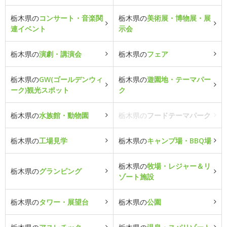
栃木県の
コンサート・音楽関
栃木県の
美術展・博物展・展
連イベント
示会
栃木県の
演劇・講演会
栃木県の
フェア
栃木県の
GW(ゴールデンウィ
栃木県の
遊園地・テーマパー
ーク)観光スポット
ク
栃木県の
水族館・動物園
栃木県の
フードテーマパーク
栃木県の
工場見学
栃木県の
キャンプ場・BBQ場
栃木県の
牧場・レジャー＆リ
栃木県の
グランピング
ゾート施設
栃木県の
タワー・展望台
栃木県の
公園