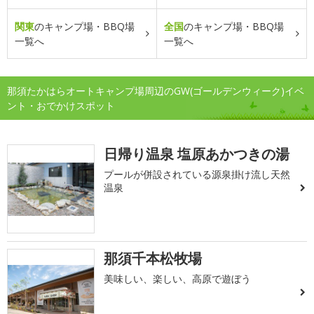
関東
のキャンプ場・BBQ場
全国
のキャンプ場・BBQ場
一覧へ
一覧へ
那須たかはらオートキャンプ場周辺のGW(ゴールデンウィーク)イベ
ント・おでかけスポット
日帰り温泉 塩原あかつきの湯
プールが併設されている源泉掛け流し天然
温泉
那須千本松牧場
美味しい、楽しい、高原で遊ぼう