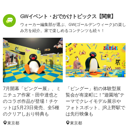
GWイベント・おでかけトピックス【関東】
ウォーカー編集部が選ぶ、GW(ゴールデンウィーク)の楽し
み方を紹介。家で楽しめるコンテンツも続々！
7月開幕「ピングー展」、ミ
「ピングー」初の体験型展
ニチュア作家・田中達也と
覧会が有楽町に！“遊園地”テ
のコラボ作品が登場！チケ
ーマでクレイモデル展示や
ットは5月23日発売、全5種
フォトスポット、JR上野駅で
のクリアしおり特典も
は先行映像も
東京都
東京都