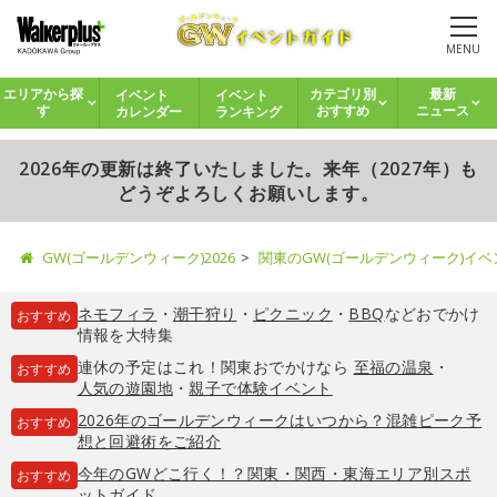
MENU
イベント
イベント
エリアから探
カテゴリ別
最新
カレンダー
ランキング
す
おすすめ
ニュース
2026年の更新は終了いたしました。来年（2027年）も
どうぞよろしくお願いします。
GW(ゴールデンウィーク)2026
関東のGW(ゴールデンウィーク)イ
ネモフィラ
・
潮干狩り
・
ピクニック
・
BBQ
などおでかけ
おすすめ
情報を大特集
連休の予定はこれ！関東おでかけなら
至福の温泉
・
おすすめ
人気の遊園地
・
親子で体験イベント
2026年のゴールデンウィークはいつから？混雑ピーク予
おすすめ
想と回避術をご紹介
今年のGWどこ行く！？関東・関西・東海エリア別スポ
おすすめ
ットガイド