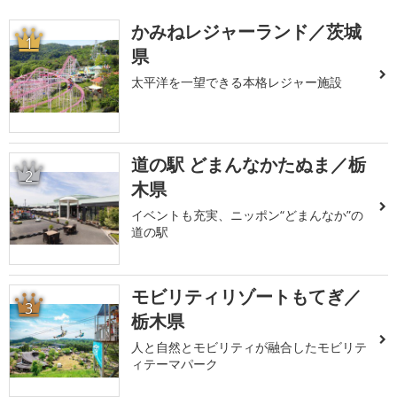
かみねレジャーランド／茨城
1
県
太平洋を一望できる本格レジャー施設
道の駅 どまんなかたぬま／栃
2
木県
イベントも充実、ニッポン“どまんなか”の
道の駅
モビリティリゾートもてぎ／
3
栃木県
人と自然とモビリティが融合したモビリテ
ィテーマパーク