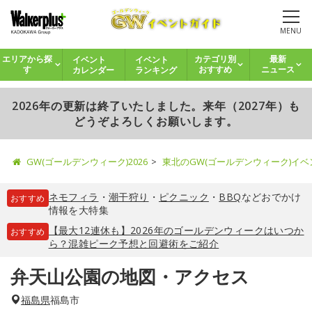
MENU
イベント
イベント
エリアから探
カテゴリ別
最新
カレンダー
ランキング
す
おすすめ
ニュース
2026年の更新は終了いたしました。来年（2027年）も
どうぞよろしくお願いします。
GW(ゴールデンウィーク)2026
東北のGW(ゴールデンウィーク)イ
ネモフィラ
・
潮干狩り
・
ピクニック
・
BBQ
などおでかけ
おすすめ
情報を大特集
【最大12連休も】2026年のゴールデンウィークはいつか
おすすめ
ら？混雑ピーク予想と回避術をご紹介
弁天山公園の地図・アクセス
福島県
福島市