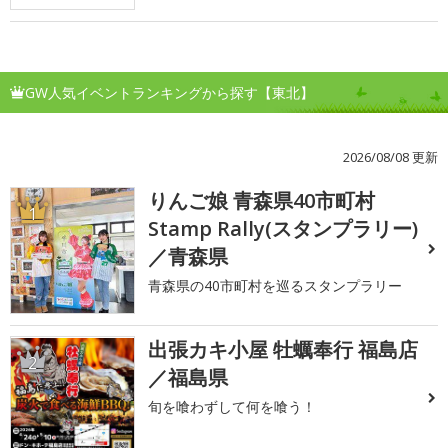
GW人気イベントランキングから探す【東北】
2026/08/08 更新
りんご娘 青森県40市町村
1
Stamp Rally(スタンプラリー)
／青森県
青森県の40市町村を巡るスタンプラリー
出張カキ小屋 牡蠣奉行 福島店
2
／福島県
旬を喰わずして何を喰う！