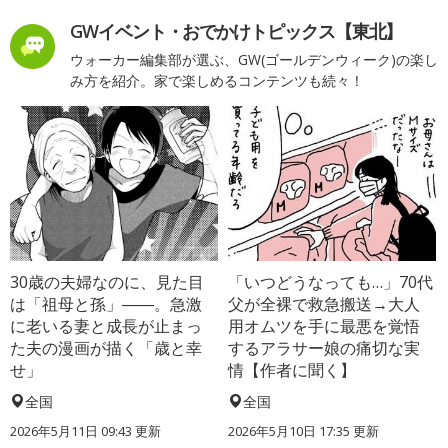
GWイベント・おでかけトピックス【東北】
ウォーカー編集部が選ぶ、GW(ゴールデンウィーク)の楽し
み方を紹介。家で楽しめるコンテンツも続々！
30歳の夫婦なのに、見た目
「いつどうなっても…」70代
は「祖母と孫」――。急激
父が全裸で救急搬送→大人
に老いる妻と成長が止まっ
用オムツを手に最悪を覚悟
た夫の漫画が描く「歳と幸
するアラサー娘の痛切な実
せ」
情【作者に聞く】
全国
全国
2026年5月11日 09:43 更新
2026年5月10日 17:35 更新