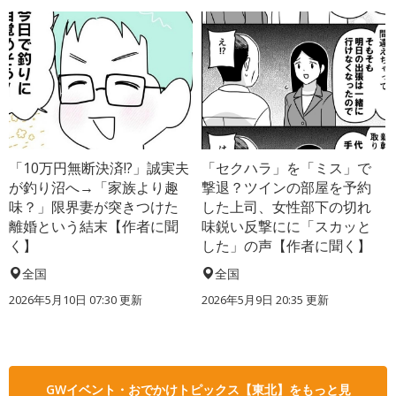
「10万円無断決済!?」誠実夫
「セクハラ」を「ミス」で
が釣り沼へ→「家族より趣
撃退？ツインの部屋を予約
味？」限界妻が突きつけた
した上司、女性部下の切れ
離婚という結末【作者に聞
味鋭い反撃にに「スカッと
く】
した」の声【作者に聞く】
全国
全国
2026年5月10日 07:30 更新
2026年5月9日 20:35 更新
GWイベント・おでかけトピックス【東北】をもっと見