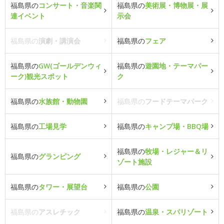
福島県の
コンサート・音楽関
福島県の
美術展・博物展・展
連イベント
示会
福島県の
演劇・講演会
福島県の
フェア
福島県の
GW(ゴールデンウィ
福島県の
遊園地・テーマパー
ーク)観光スポット
ク
福島県の
水族館・動物園
福島県の
フードテーマパーク
福島県の
工場見学
福島県の
キャンプ場・BBQ場
福島県の
牧場・レジャー＆リ
福島県の
グランピング
ゾート施設
福島県の
タワー・展望台
福島県の
公園
福島県の
アスレチック
福島県の
温泉・スパリゾート