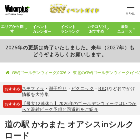
MENU
イベント
イベント
エリアから探
カテゴリ別
最新
カレンダー
ランキング
す
おすすめ
ニュース
2026年の更新は終了いたしました。来年（2027年）も
どうぞよろしくお願いします。
GW(ゴールデンウィーク)2026
東北のGW(ゴールデンウィーク)イ
ネモフィラ
・
潮干狩り
・
ピクニック
・
BBQ
などおでかけ
おすすめ
情報を大特集
【最大12連休も】2026年のゴールデンウィークはいつか
おすすめ
ら？混雑ピーク予想と回避術をご紹介
道の駅 かわまた オアシスinシルク
ロード