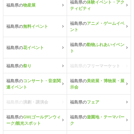
福島県の
体験イベント・アク
福島県の
物産展
ティビティ
福島県の
アニメ・ゲームイベ
福島県の
無料イベント
ント
福島県の
動物ふれあいイベン
福島県の
花イベント
ト
福島県の
祭り
福島県の
フリーマーケット
福島県の
コンサート・音楽関
福島県の
美術展・博物展・展
連イベント
示会
福島県の
演劇・講演会
福島県の
フェア
福島県の
GW(ゴールデンウィ
福島県の
遊園地・テーマパー
ーク)観光スポット
ク