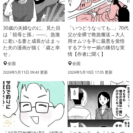
30歳の夫婦なのに、見た目
「いつどうなっても…」70代
は「祖母と孫」――。急激
父が全裸で救急搬送→大人
に老いる妻と成長が止まっ
用オムツを手に最悪を覚悟
た夫の漫画が描く「歳と幸
するアラサー娘の痛切な実
せ」
情【作者に聞く】
全国
全国
2026年5月11日 09:43 更新
2026年5月10日 17:35 更新