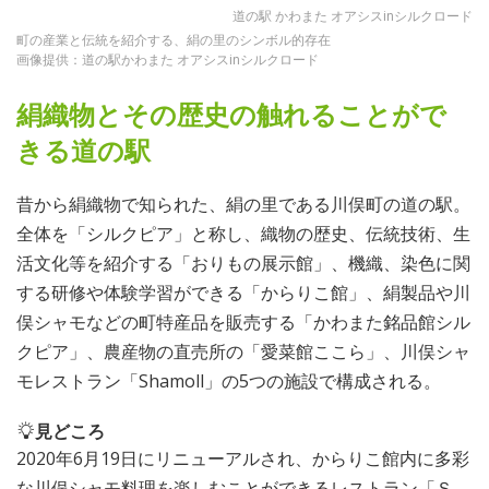
道の駅 かわまた オアシスinシルクロード
町の産業と伝統を紹介する、絹の里のシンボル的存在
画像提供：道の駅かわまた オアシスinシルクロード
絹織物とその歴史の触れることがで
きる道の駅
昔から絹織物で知られた、絹の里である川俣町の道の駅。
全体を「シルクピア」と称し、織物の歴史、伝統技術、生
活文化等を紹介する「おりもの展示館」、機織、染色に関
する研修や体験学習ができる「からりこ館」、絹製品や川
俣シャモなどの町特産品を販売する「かわまた銘品館シル
クピア」、農産物の直売所の「愛菜館ここら」、川俣シャ
モレストラン「Shamoll」の5つの施設で構成される。
見どころ
2020年6月19日にリニューアルされ、からりこ館内に多彩
な川俣シャモ料理を楽しむことができるレストラン「Ｓ