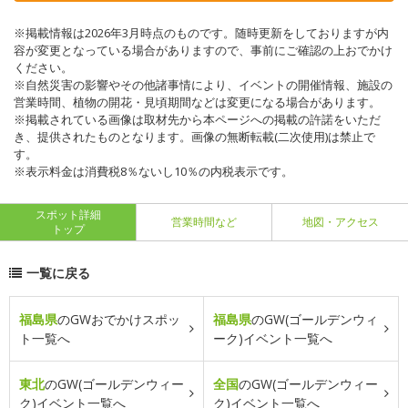
※掲載情報は2026年3月時点のものです。随時更新をしておりますが内
容が変更となっている場合がありますので、事前にご確認の上おでかけ
ください。
※自然災害の影響やその他諸事情により、イベントの開催情報、施設の
営業時間、植物の開花・見頃期間などは変更になる場合があります。
※掲載されている画像は取材先から本ページへの掲載の許諾をいただ
き、提供されたものとなります。画像の無断転載(二次使用)は禁止で
す。
※表示料金は消費税8％ないし10％の内税表示です。
スポット詳細
営業時間など
地図・アクセス
トップ
一覧に戻る
福島県
のGWおでかけスポッ
福島県
のGW(ゴールデンウィ
ト一覧へ
ーク)イベント一覧へ
東北
のGW(ゴールデンウィー
全国
のGW(ゴールデンウィー
ク)イベント一覧へ
ク)イベント一覧へ