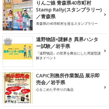
りんご娘 青森県40市町村
1
Stamp Rally(スタンプラリー)
／青森県
青森県の40市町村を巡るスタンプラリー
遠野物語×謎解き 異界ハンタ
2
ー試験／岩手県
『遠野物語』の世界を舞台にした周遊型謎
解きイベント
CAPIC刑務所作業製品 展示即
3
売会／岩手県
心をこめた手作りの逸品