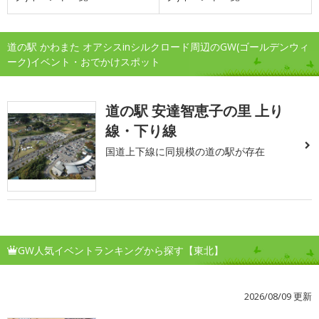
道の駅 かわまた オアシスinシルクロード周辺のGW(ゴールデンウィ
ーク)イベント・おでかけスポット
道の駅 安達智恵子の里 上り
線・下り線
国道上下線に同規模の道の駅が存在
GW人気イベントランキングから探す【東北】
2026/08/09 更新