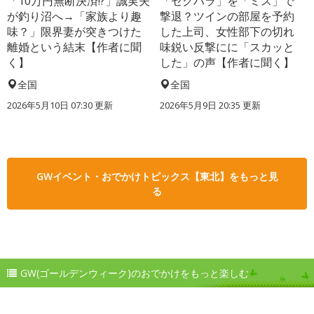
「10万円無断決済!?」誠実夫
「セクハラ」を「ミス」で
が釣り沼へ→「家族より趣
撃退？ツインの部屋を予約
味？」限界妻が突きつけた
した上司、女性部下の切れ
離婚という結末【作者に聞
味鋭い反撃にに「スカッと
く】
した」の声【作者に聞く】
全国
全国
2026年5月10日 07:30 更新
2026年5月9日 20:35 更新
GWイベント・おでかけトピックス【東北】をもっと見
る
GW(ゴールデンウィーク)のおでかけをもっと楽しむ