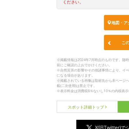
ください。
地図・ア
こ
※掲載情報は2024年7月時点のものです。
前にご確認の上おでかけください。
※自然災害の影響やその他諸事情により、イ
になる場合があります。
※掲載されている画像は取材先から本ページ
載(二次使用)は禁止です。
※表示料金は消費税8％ないし10％の内税表示
スポット詳細
トップ
X(旧Twitter)