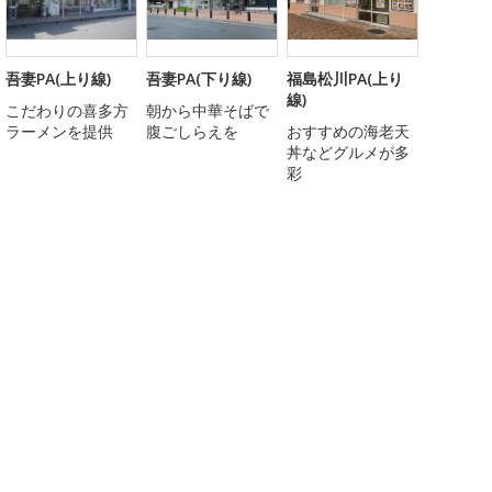
吾妻PA(上り線)
吾妻PA(下り線)
福島松川PA(上り
線)
こだわりの喜多方
朝から中華そばで
ラーメンを提供
腹ごしらえを
おすすめの海老天
丼などグルメが多
彩