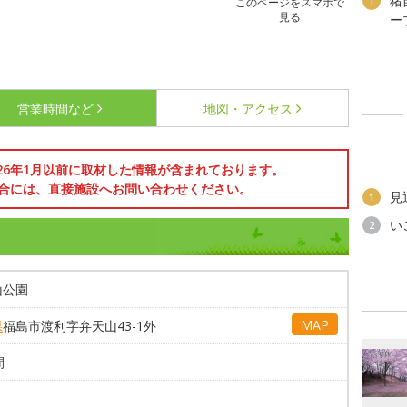
猪
1
このページをスマホで
見る
ー
営業時間など
地図・アクセス
026年1月以前に取材した情報が含まれております。
合には、直接施設へお問い合わせください。
見
1
い
2
山公園
MAP
県
福島市渡利字弁天山43-1外
間