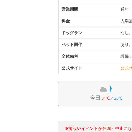
営業期間
通年
料金
入場
ドッグラン
なし
ペット同伴
あり
全体備考
設備
公式サイト
公式
今日
31℃
／
20℃
※施設やイベントが休園・中止に