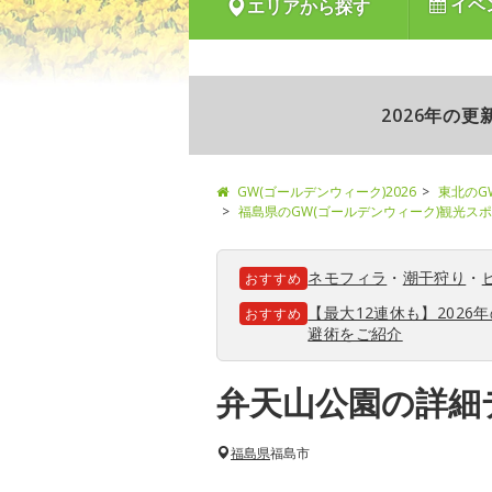
イベ
エリアから探す
2026年の
GW(ゴールデンウィーク)2026
東北のG
福島県のGW(ゴールデンウィーク)観光ス
ネモフィラ
・
潮干狩り
・
おすすめ
【最大12連休も】202
おすすめ
避術をご紹介
弁天山公園の詳細
福島県
福島市