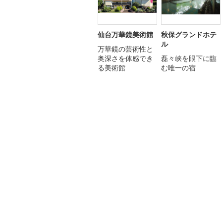
仙台万華鏡美術館
秋保グランドホテ
ル
万華鏡の芸術性と
奥深さを体感でき
磊々峡を眼下に臨
る美術館
む唯一の宿