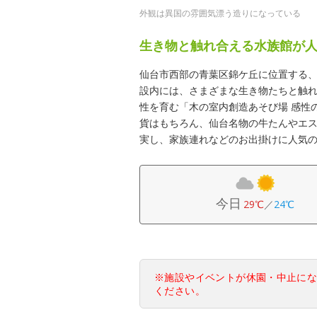
外観は異国の雰囲気漂う造りになっている
生き物と触れ合える水族館が
仙台市西部の青葉区錦ケ丘に位置する
設内には、さまざまな生き物たちと触
性を育む「木の室内創造あそび場 感性
貨はもちろん、仙台名物の牛たんやエ
実し、家族連れなどのお出掛けに人気
今日
29℃
／
24℃
※施設やイベントが休園・中止に
ください。