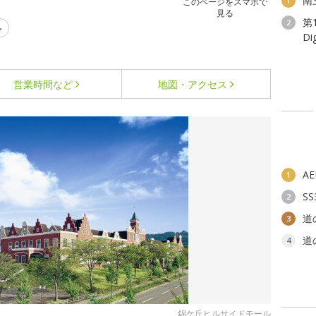
南
1
このページをスマホで
見る
第
2
ル
D
営業時間など
地図・アクセス
A
1
S
2
道
3
道
4
錦ケ丘ヒルサイドモール