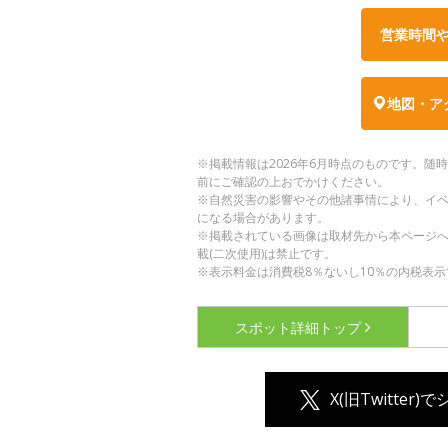
営業時間
地図・ア
※掲載情報は2026年6月時点のものです。
前にご確認の上おでかけください。
※自然災害の影響やその他諸事情により、イ
になる場合があります。
※掲載されている画像は取材先から本ページ
載(二次使用)は禁止です。
※表示料金は消費税8％ないし10％の内税表示
スポット詳細
トップ
X(旧Twitter)