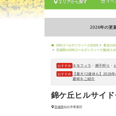
イベ
エリアから探す
2026年の
GW(ゴールデンウィーク)2026
東北のG
宮城県のGW(ゴールデンウィーク)観光ス
ネモフィラ
・
潮干狩り
・
おすすめ
【最大12連休も】202
おすすめ
避術をご紹介
錦ケ丘ヒルサイド
宮城県
仙台市青葉区