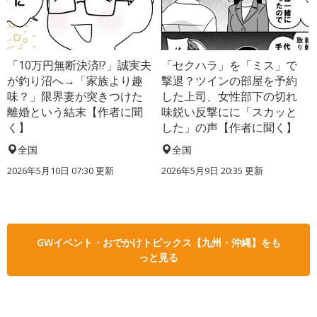
「10万円無断決済!?」誠実夫
「セクハラ」を「ミス」で
が釣り沼へ→「家族より趣
撃退？ツインの部屋を予約
味？」限界妻が突きつけた
した上司、女性部下の切れ
離婚という結末【作者に聞
味鋭い反撃にに「スカッと
く】
した」の声【作者に聞く】
全国
全国
2026年5月10日 07:30 更新
2026年5月9日 20:35 更新
GWイベント・おでかけトピックス【九州・沖縄】をも
っと見る