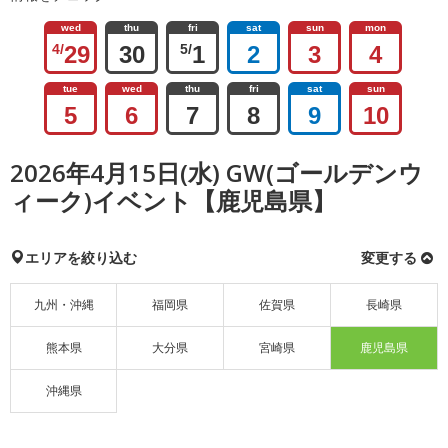
wed
thu
fri
sat
sun
mon
4/
29
30
5/
1
2
3
4
tue
wed
thu
fri
sat
sun
5
6
7
8
9
10
2026年4月15日(水) GW(ゴールデンウ
ィーク)イベント【鹿児島県】
エリアを絞り込む
変更する
九州・沖縄
福岡県
佐賀県
長崎県
熊本県
大分県
宮崎県
鹿児島県
沖縄県