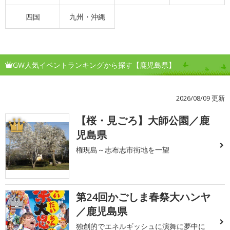
四国
九州・沖縄
GW人気イベントランキングから探す【鹿児島県】
2026/08/09 更新
【桜・見ごろ】大師公園／鹿
1
児島県
権現島～志布志市街地を一望
第24回かごしま春祭大ハンヤ
2
／鹿児島県
独創的でエネルギッシュに演舞に夢中に