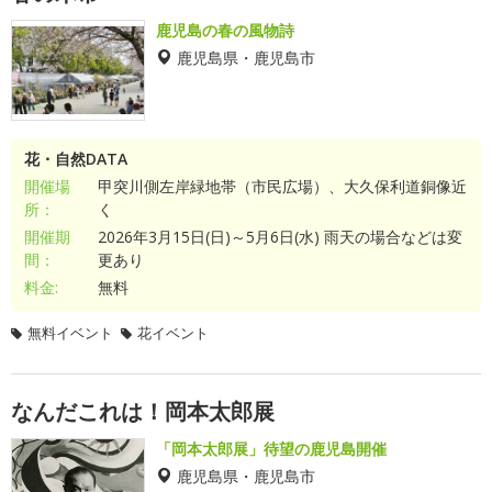
鹿児島の春の風物詩
鹿児島県・鹿児島市
花・自然DATA
開催場
甲突川側左岸緑地帯（市民広場）、大久保利道銅像近
所：
く
開催期
2026年3月15日(日)～5月6日(水) 雨天の場合などは変
間：
更あり
料金:
無料
無料イベント
花イベント
なんだこれは！岡本太郎展
「岡本太郎展」待望の鹿児島開催
鹿児島県・鹿児島市