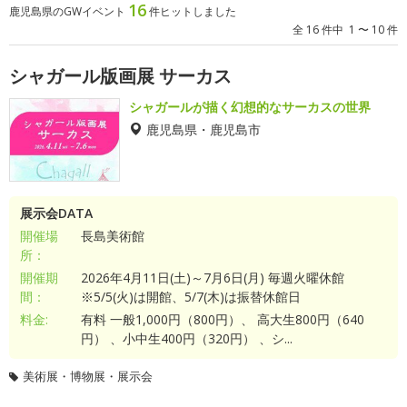
16
鹿児島県のGWイベント
件ヒットしました
全 16 件中 1 〜 10 件
シャガール版画展 サーカス
シャガールが描く幻想的なサーカスの世界
鹿児島県・鹿児島市
展示会DATA
開催場
長島美術館
所：
開催期
2026年4月11日(土)～7月6日(月) 毎週火曜休館
間：
※5/5(火)は開館、5/7(木)は振替休館日
料金:
有料 一般1,000円（800円）、 高大生800円（640
円） 、小中生400円（320円） 、シ...
美術展・博物展・展示会