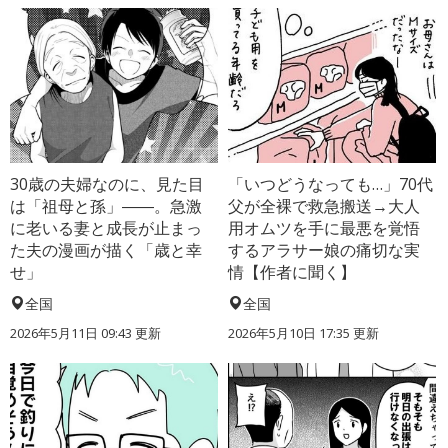
30歳の夫婦なのに、見た目
「いつどうなっても…」70代
は「祖母と孫」――。急激
父が全裸で救急搬送→大人
に老いる妻と成長が止まっ
用オムツを手に最悪を覚悟
た夫の漫画が描く「歳と幸
するアラサー娘の痛切な実
せ」
情【作者に聞く】
全国
全国
2026年5月11日 09:43 更新
2026年5月10日 17:35 更新