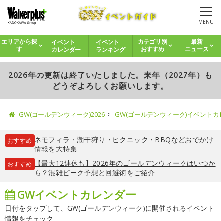
MENU
イベント
イベント
エリアから探
カテゴリ別
最新
カレンダー
ランキング
す
おすすめ
ニュース
2026年の更新は終了いたしました。来年（2027年）も
どうぞよろしくお願いします。
GW(ゴールデンウィーク)2026
GW(ゴールデンウィーク)イベント
ネモフィラ
・
潮干狩り
・
ピクニック
・
BBQ
などおでかけ
おすすめ
情報を大特集
【最大12連休も】2026年のゴールデンウィークはいつか
おすすめ
ら？混雑ピーク予想と回避術をご紹介
GWイベントカレンダー
日付をタップして、GW(ゴールデンウィーク)に開催されるイベント
情報をチェック