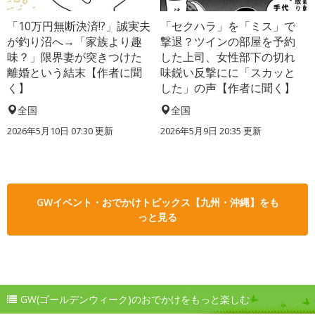
「10万円無断決済!?」誠実夫
「セクハラ」を「ミス」で
が釣り沼へ→「家族より趣
撃退？ツインの部屋を予約
味？」限界妻が突きつけた
した上司、女性部下の切れ
離婚という結末【作者に聞
味鋭い反撃にに「スカッと
く】
した」の声【作者に聞く】
全国
全国
2026年5月10日 07:30 更新
2026年5月9日 20:35 更新
GWイベント・おでかけトピックス【九州・沖縄】をも
っと見る
GW(ゴールデンウィーク)のおでかけをもっと楽しむ