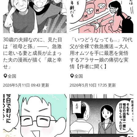
30歳の夫婦なのに、見た目
「いつどうなっても…」70代
は「祖母と孫」――。急激
父が全裸で救急搬送→大人
に老いる妻と成長が止まっ
用オムツを手に最悪を覚悟
た夫の漫画が描く「歳と幸
するアラサー娘の痛切な実
せ」
情【作者に聞く】
全国
全国
2026年5月11日 09:43 更新
2026年5月10日 17:35 更新