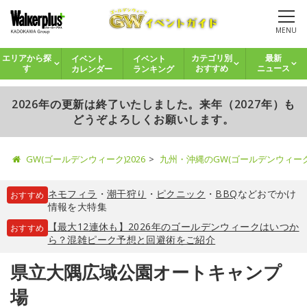
MENU
イベント
イベント
エリアから探
カテゴリ別
最新
カレンダー
ランキング
す
おすすめ
ニュース
2026年の更新は終了いたしました。来年（2027年）も
どうぞよろしくお願いします。
GW(ゴールデンウィーク)2026
九州・沖縄のGW(ゴールデンウィー
ネモフィラ
・
潮干狩り
・
ピクニック
・
BBQ
などおでかけ
おすすめ
情報を大特集
【最大12連休も】2026年のゴールデンウィークはいつか
おすすめ
ら？混雑ピーク予想と回避術をご紹介
県立大隅広域公園オートキャンプ
場