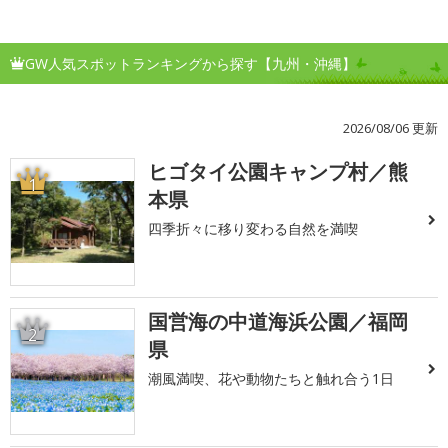
GW人気スポットランキングから探す【九州・沖縄】
2026/08/06 更新
ヒゴタイ公園キャンプ村／熊
1
本県
四季折々に移り変わる自然を満喫
国営海の中道海浜公園／福岡
2
県
潮風満喫、花や動物たちと触れ合う1日