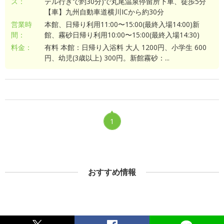
ス：
テル行きで約30分)で丸尾温泉停留所下車、徒歩5分
【車】九州自動車道横川ICから約30分
営業時
本館、日帰り利用11:00〜15:00(最終入場14:00)新
間：
館、霧砂日帰り利用10:00〜15:00(最終入場14:30)
料金：
有料 本館：日帰り入浴料 大人 1200円、小学生 600
円、幼児(3歳以上) 300円。新館霧砂：...
1
おすすめ情報