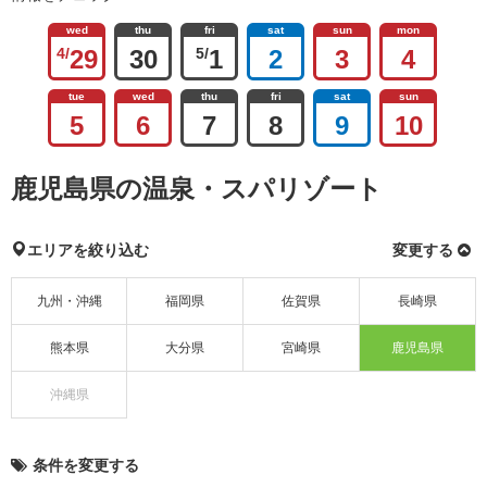
wed
thu
fri
sat
sun
mon
4/
29
30
5/
1
2
3
4
tue
wed
thu
fri
sat
sun
5
6
7
8
9
10
鹿児島県の温泉・スパリゾート
エリアを絞り込む
変更する
九州・沖縄
福岡県
佐賀県
長崎県
熊本県
大分県
宮崎県
鹿児島県
沖縄県
条件を変更する