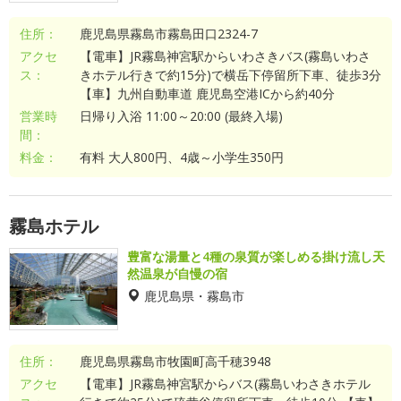
住所：
鹿児島県霧島市霧島田口2324-7
アクセ
【電車】JR霧島神宮駅からいわさきバス(霧島いわさ
ス：
きホテル行きで約15分)で横岳下停留所下車、徒歩3分
【車】九州自動車道 鹿児島空港ICから約40分
営業時
日帰り入浴 11:00～20:00 (最終入場)
間：
料金：
有料 大人800円、4歳～小学生350円
霧島ホテル
豊富な湯量と4種の泉質が楽しめる掛け流し天
然温泉が自慢の宿
鹿児島県・霧島市
住所：
鹿児島県霧島市牧園町高千穂3948
アクセ
【電車】JR霧島神宮駅からバス(霧島いわさきホテル