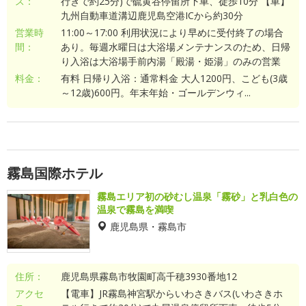
ス：
行きで約25分)で硫黄谷停留所下車、徒歩10分 【車】
九州自動車道溝辺鹿児島空港ICから約30分
営業時
11:00～17:00 利用状況により早めに受付終了の場合
間：
あり。毎週水曜日は大浴場メンテナンスのため、日帰
り入浴は大浴場手前内湯「殿湯・姫湯」のみの営業
料金：
有料 日帰り入浴：通常料金 大人1200円、こども(3歳
～12歳)600円。年末年始・ゴールデンウィ...
霧島国際ホテル
霧島エリア初の砂むし温泉「霧砂」と乳白色の
温泉で霧島を満喫
鹿児島県・霧島市
住所：
鹿児島県霧島市牧園町高千穂3930番地12
アクセ
【電車】JR霧島神宮駅からいわさきバス(いわさきホ