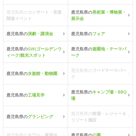
鹿児島県の
コンサート・音楽
鹿児島県の
美術展・博物展・
関連イベント
展示会
鹿児島県の
演劇・講演会
鹿児島県の
フェア
鹿児島県の
GW(ゴールデンウ
鹿児島県の
遊園地・テーマパ
ィーク)観光スポット
ーク
鹿児島県の
フードテーマパー
鹿児島県の
水族館・動物園
ク
鹿児島県の
キャンプ場・BBQ
鹿児島県の
工場見学
場
鹿児島県の
牧場・レジャー＆
鹿児島県の
グランピング
リゾート施設
鹿児島県の
タワー・展望台
鹿児島県の
公園