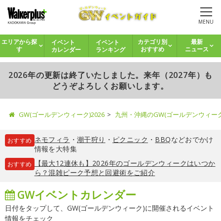
MENU
イベント
イベント
エリアから探
カテゴリ別
最新
カレンダー
ランキング
す
おすすめ
ニュース
2026年の更新は終了いたしました。来年（2027年）も
どうぞよろしくお願いします。
GW(ゴールデンウィーク)2026
九州・沖縄のGW(ゴールデンウィー
ネモフィラ
・
潮干狩り
・
ピクニック
・
BBQ
などおでかけ
おすすめ
情報を大特集
【最大12連休も】2026年のゴールデンウィークはいつか
おすすめ
ら？混雑ピーク予想と回避術をご紹介
GWイベントカレンダー
日付をタップして、GW(ゴールデンウィーク)に開催されるイベント
情報をチェック