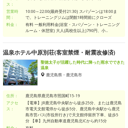
ス：
営業時
10:00～22:00(最終受付21:30) スパゾーンは18:00ま
間：
で。トレーニングジムは閉館1時間前にクローズ
料金：
有料 一般利用料金(浴室・スパゾーン・トレーニング
ルーム・休憩室) 大人(高校生以上)790円、小...
温泉ホテル中原別荘(客室禁煙・耐震改修済)
聖徳太子が活躍した時代に降った雨水でできた
温泉
鹿児島県・鹿児島市
住所：
鹿児島県鹿児島市照国町15-19
アクセ
【電車】JR鹿児島中央駅から徒歩25分、または鹿児島
ス：
市電天文館電停から徒歩5分、鹿児島中央駅から鹿児
島市営バス(市役所行き)で天文館停留所下車、徒歩5
分 【車】九州自動車道鹿児島北ICから約15分
料金：
有料