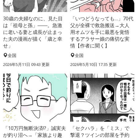
30歳の夫婦なのに、見た目
「いつどうなっても…」70代
は「祖母と孫」――。急激
父が全裸で救急搬送→大人
に老いる妻と成長が止まっ
用オムツを手に最悪を覚悟
た夫の漫画が描く「歳と幸
するアラサー娘の痛切な実
せ」
情【作者に聞く】
全国
全国
2026年5月11日 09:43 更新
2026年5月10日 17:35 更新
「10万円無断決済!?」誠実夫
「セクハラ」を「ミス」で
が釣り沼へ→「家族より趣
撃退？ツインの部屋を予約