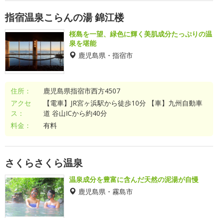
指宿温泉こらんの湯 錦江楼
桜島を一望、緑色に輝く美肌成分たっぷりの温
泉を堪能
鹿児島県・指宿市
住所：
鹿児島県指宿市西方4507
アクセ
【電車】JR宮ヶ浜駅から徒歩10分 【車】九州自動車
ス：
道 谷山ICから約40分
料金：
有料
さくらさくら温泉
温泉成分を豊富に含んだ天然の泥湯が自慢
鹿児島県・霧島市