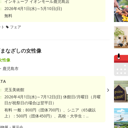
：
インキューブ イオンモール鹿児島店
：
2026年4月1日(水)～5月10日(日)
無料
ント
フェア
画まなざしの女性像
女性像
・鹿児島市
TA
：
児玉美術館
：
2026年4月1日(水)～7月12日(日) 休館日/月曜日（月曜
日が祝祭日の場合は翌平日）
有料 一般：800円（団体700円）、シニア（65歳以
上）：500円（団体450円）、高校・大学生：...
博物展・展示会