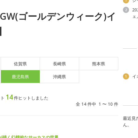
シ
1
2
2
土) GW(ゴールデンウィーク)イ
ェ
】
佐賀県
長崎県
熊本県
イ
鹿児島県
沖縄県
1
14
ント
件ヒットしました
全 14 件中 1 〜 10 件
最近見
ん。
が描く幻想的なサーカスの世界