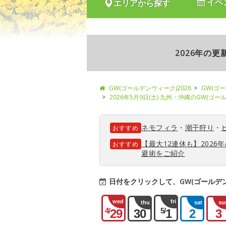
イベ
エリアから探す
2026年の
GW(ゴールデンウィーク)2026
GW(ゴ
2026年5月9日(土) 九州・沖縄のGW(ゴ
ネモフィラ
・
潮干狩り
・
おすすめ
【最大12連休も】202
おすすめ
避術をご紹介
日付をクリックして、GW(ゴールデ
wed
fri
thu
sat
su
4/
5/
29
30
1
2
3