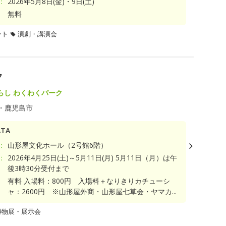
：
2026年5月8日(金)・9日(土)
無料
ント
演劇・講演会
ク
らし わくわくパーク
・鹿児島市
TA
：
山形屋文化ホール（2号館6階）
：
2026年4月25日(土)～5月11日(月) 5月11日（月）は午
後3時30分受付まで
有料 入場料：800円 入場料＋なりきりカチューシ
ャ：2600円 ※山形屋外商・山形屋七草会・ヤマカ...
博物展・展示会