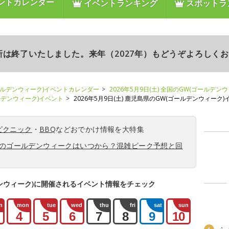
ントカレンダー
イベントランキング
スポットラ
更新は終了いたしました。来年（2027年）もどうぞよろしく
ールデンウィーク)イベントカレンダー
2026年5月9日(土) 全国のGW(ゴールデン
ールデンウィーク)イベント
2026年5月9日(土) 鹿児島県のGW(ゴールデンウィーク)
ピクニック
・
BBQ
などおでかけ情報を大特集
6年のゴールデンウィークはいつから？混雑ピーク予想と回
ンウィーク)に開催されるイベント情報をチェック
n
mon
tue
wed
thu
fri
sat
sun
4
5
6
7
8
9
10