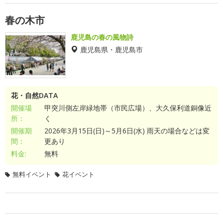
春の木市
鹿児島の春の風物詩
鹿児島県・鹿児島市
花・自然DATA
開催場
甲突川側左岸緑地帯（市民広場）、大久保利道銅像近
所：
く
開催期
2026年3月15日(日)～5月6日(水) 雨天の場合などは変
間：
更あり
料金:
無料
無料イベント
花イベント