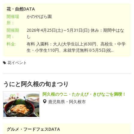
花・自然DATA
開催場
かのやばら園
所：
開催期
2026年4月25日(土)～5月31日(日) 休み：期間中はな
間：
し
料金:
有料 入園料：大人(大学生以上)630円、高校生・中学
生・小学生110円、未就学児無料※5月5日(祝...
花イベント
うにと阿久根の旬まつり
阿久根のウニ・たかえび・きびなごを満喫！
鹿児島県・阿久根市
グルメ・フードフェスDATA