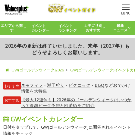
MENU
イベント
イベント
エリアから探
カテゴリ別
最新
カレンダー
ランキング
す
おすすめ
ニュース
2026年の更新は終了いたしました。来年（2027年）も
どうぞよろしくお願いします。
GW(ゴールデンウィーク)2026
GW(ゴールデンウィーク)イベント
ネモフィラ
・
潮干狩り
・
ピクニック
・
BBQ
などおでかけ
おすすめ
情報を大特集
【最大12連休も】2026年のゴールデンウィークはいつか
おすすめ
ら？混雑ピーク予想と回避術をご紹介
GWイベントカレンダー
日付をタップして、GW(ゴールデンウィーク)に開催されるイベント
情報をチェック