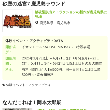
砂塵の迷宮7 鹿児島ラウンド
踏破型脱出アトラクションの新作が鹿児島県に
登場
鹿児島県・鹿児島市
体験イベント・アクティビティDATA
開催場
イオンモールKAGOSHIMA BAY 2F 特設会場
所：
開催期
2026年3月7日(土)～6月21日(日) 4月6日(月)～23日
間：
(木)、5月11日(月)～6月21日(日)は土日月のみの開催
料金:
有料 4歳以上1人1回600円、同一日同1人2回目以降
300円※4歳未満無料
体験イベント・アクティビティ
なんだこれは！岡本太郎展