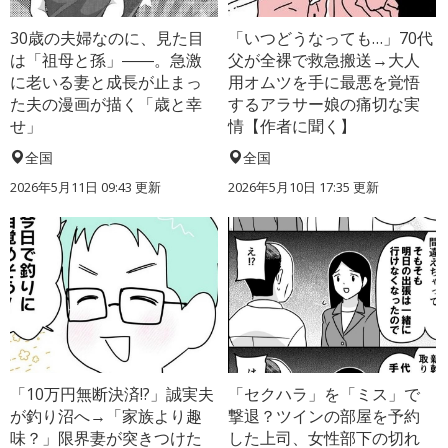
30歳の夫婦なのに、見た目
「いつどうなっても…」70代
は「祖母と孫」――。急激
父が全裸で救急搬送→大人
に老いる妻と成長が止まっ
用オムツを手に最悪を覚悟
た夫の漫画が描く「歳と幸
するアラサー娘の痛切な実
せ」
情【作者に聞く】
全国
全国
2026年5月11日 09:43 更新
2026年5月10日 17:35 更新
「10万円無断決済!?」誠実夫
「セクハラ」を「ミス」で
が釣り沼へ→「家族より趣
撃退？ツインの部屋を予約
味？」限界妻が突きつけた
した上司、女性部下の切れ