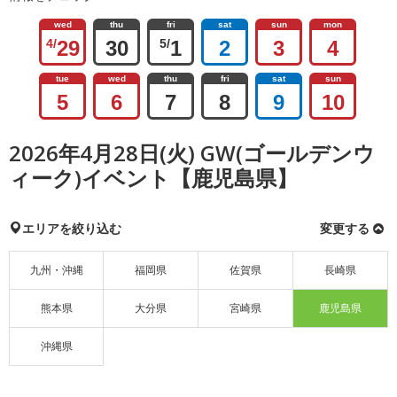
wed
thu
fri
sat
sun
mon
4/
29
30
5/
1
2
3
4
tue
wed
thu
fri
sat
sun
5
6
7
8
9
10
2026年4月28日(火) GW(ゴールデンウ
ィーク)イベント【鹿児島県】
エリアを絞り込む
変更する
九州・沖縄
福岡県
佐賀県
長崎県
熊本県
大分県
宮崎県
鹿児島県
沖縄県