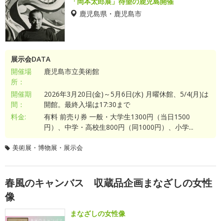
「岡本太郎展」待望の鹿児島開催
鹿児島県・鹿児島市
展示会DATA
開催場
鹿児島市立美術館
所：
開催期
2026年3月20日(金)～5月6日(水) 月曜休館、5/4(月)は
間：
開館。最終入場は17:30まで
料金:
有料 前売り券 一般・大学生1300円（当日1500
円）、中学・高校生800円（同1000円）、小学...
美術展・博物展・展示会
春風のキャンバス 収蔵品企画まなざしの女性
像
まなざしの女性像