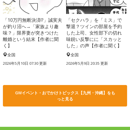
「10万円無断決済!?」誠実夫
「セクハラ」を「ミス」で
が釣り沼へ→「家族より趣
撃退？ツインの部屋を予約
味？」限界妻が突きつけた
した上司、女性部下の切れ
離婚という結末【作者に聞
味鋭い反撃にに「スカッと
く】
した」の声【作者に聞く】
全国
全国
2026年5月10日 07:30 更新
2026年5月9日 20:35 更新
GWイベント・おでかけトピックス【九州・沖縄】をも
っと見る