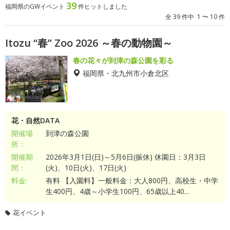
39
福岡県のGWイベント
件ヒットしました
全 39 件中 1 〜 10 件
Itozu “春” Zoo 2026 ～春の動物園～
春の花々が到津の森公園を彩る
福岡県・北九州市小倉北区
花・自然DATA
開催場
到津の森公園
所：
開催期
2026年3月1日(日)～5月6日(振休) 休園日：3月3日
間：
(火)、10日(火)、17日(火)
料金:
有料 【入園料】一般料金：大人800円、高校生・中学
生400円、4歳～小学生100円、65歳以上40...
花イベント