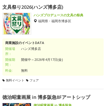
文具祭り2026(ハンズ博多店)
ハンズプロデュースの文具の祭典
福岡県・福岡市博多区
商業施設のイベントDATA
開催場
ハンズ博多店
所：
開催期
開催中～2026年4月17日(金)
間：
料金:
無料
無料イベント
フェア
徳治昭童画展 in 博多阪急8Fアートシップ
徳治昭童画展 in 博多阪急