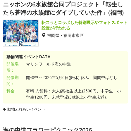
ニッポンの6水族館合同プロジェクト「転生し
たら蒼海の水族館にダイブしていた件」(福岡)
転スラとコラボした特別展示やフォトスポット
設置が行われる
福岡県・福岡市東区
動物関連イベントDATA
開催場
マリンワールド海の中道
所：
開催期
開催中～2026年5月6日(振休) 休み：期間中はなし
間：
料金:
有料 入館料：大人(高校生以上)2500円、中学生・小
学生1200円、未就学児(3歳以上小学生未満)...
動物ふれあいイベント
海の中道フラワーピクニック2026