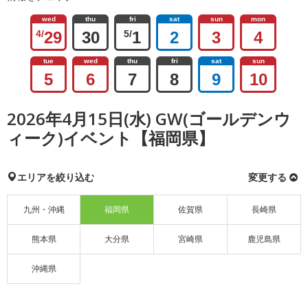
wed
thu
fri
sat
sun
mon
4/
29
30
5/
1
2
3
4
tue
wed
thu
fri
sat
sun
5
6
7
8
9
10
2026年4月15日(水) GW(ゴールデンウ
ィーク)イベント【福岡県】
エリアを絞り込む
変更する
九州・沖縄
福岡県
佐賀県
長崎県
熊本県
大分県
宮崎県
鹿児島県
沖縄県