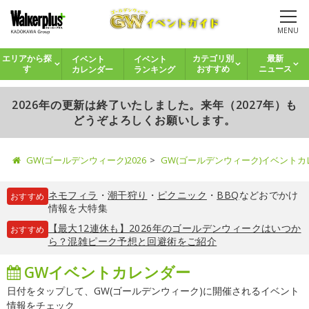
MENU
イベント
イベント
エリアから探
カテゴリ別
最新
カレンダー
ランキング
す
おすすめ
ニュース
2026年の更新は終了いたしました。来年（2027年）も
どうぞよろしくお願いします。
GW(ゴールデンウィーク)2026
GW(ゴールデンウィーク)イベント
ネモフィラ
・
潮干狩り
・
ピクニック
・
BBQ
などおでかけ
おすすめ
情報を大特集
【最大12連休も】2026年のゴールデンウィークはいつか
おすすめ
ら？混雑ピーク予想と回避術をご紹介
GWイベントカレンダー
日付をタップして、GW(ゴールデンウィーク)に開催されるイベント
情報をチェック