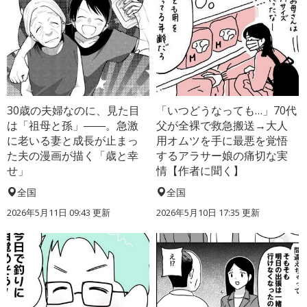
30歳の夫婦なのに、見た目
「いつどうなっても…」70代
は「祖母と孫」――。急激
父が全裸で救急搬送→大人
に老いる妻と成長が止まっ
用オムツを手に最悪を覚悟
た夫の漫画が描く「歳と幸
するアラサー娘の痛切な実
せ」
情【作者に聞く】
全国
全国
2026年5月11日 09:43 更新
2026年5月10日 17:35 更新