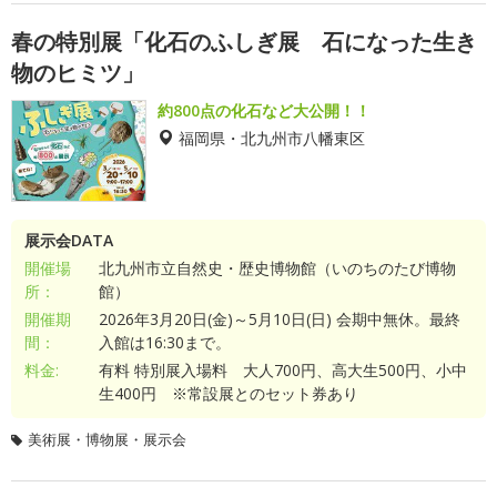
春の特別展「化石のふしぎ展 石になった生き
物のヒミツ」
約800点の化石など大公開！！
福岡県・北九州市八幡東区
展示会DATA
開催場
北九州市立自然史・歴史博物館（いのちのたび博物
所：
館）
開催期
2026年3月20日(金)～5月10日(日) 会期中無休。最終
間：
入館は16:30まで。
料金:
有料 特別展入場料 大人700円、高大生500円、小中
生400円 ※常設展とのセット券あり
美術展・博物展・展示会