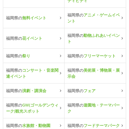
ティビティ
福岡県の
アニメ・ゲームイベ
福岡県の
無料イベント
ント
福岡県の
動物ふれあいイベン
福岡県の
花イベント
ト
福岡県の
祭り
福岡県の
フリーマーケット
福岡県の
コンサート・音楽関
福岡県の
美術展・博物展・展
連イベント
示会
福岡県の
演劇・講演会
福岡県の
フェア
福岡県の
GW(ゴールデンウィ
福岡県の
遊園地・テーマパー
ーク)観光スポット
ク
福岡県の
水族館・動物園
福岡県の
フードテーマパーク