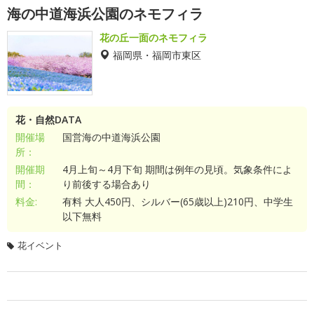
海の中道海浜公園のネモフィラ
花の丘一面のネモフィラ
福岡県・福岡市東区
花・自然DATA
開催場
国営海の中道海浜公園
所：
開催期
4月上旬～4月下旬 期間は例年の見頃。気象条件によ
間：
り前後する場合あり
料金:
有料 大人450円、シルバー(65歳以上)210円、中学生
以下無料
花イベント