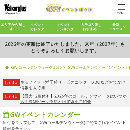
MENU
イベント
イベント
エリアから探
カテゴリ別
最新
カレンダー
ランキング
す
おすすめ
ニュース
2026年の更新は終了いたしました。来年（2027年）も
どうぞよろしくお願いします。
GW(ゴールデンウィーク)2026
GW(ゴールデンウィーク)イベント
ネモフィラ
・
潮干狩り
・
ピクニック
・
BBQ
などおでかけ
おすすめ
情報を大特集
【最大12連休も】2026年のゴールデンウィークはいつか
おすすめ
ら？混雑ピーク予想と回避術をご紹介
GWイベントカレンダー
日付をタップして、GW(ゴールデンウィーク)に開催されるイベント
情報をチェック