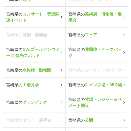
宮崎県の
コンサート・音楽関
宮崎県の
美術展・博物展・展
連イベント
示会
宮崎県の
演劇・講演会
宮崎県の
フェア
宮崎県の
GW(ゴールデンウィ
宮崎県の
遊園地・テーマパー
ーク)観光スポット
ク
宮崎県の
水族館・動物園
宮崎県の
フードテーマパーク
宮崎県の
工場見学
宮崎県の
キャンプ場・BBQ場
宮崎県の
牧場・レジャー＆リ
宮崎県の
グランピング
ゾート施設
宮崎県の
タワー・展望台
宮崎県の
公園