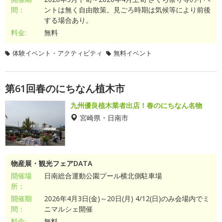
間：
ントは無く自由散策。見ごろ時期は気候等により前後
する場合あり。
料金:
無料
体験イベント・アクティビティ
無料イベント
第61回春のにちなん植木市
九州優良植木業者出店！春のにちなん名物
宮崎県・日南市
物産展・観光フェアDATA
開催場
日南総合運動公園プール横北側駐車場
所：
開催期
2026年4月3日(金)～20日(月) 4/12(日)のみ会場内でミ
間：
ニマルシェ開催
料金:
無料