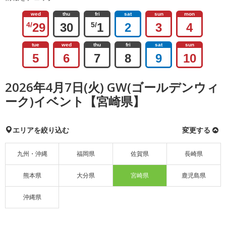
wed
thu
fri
sat
sun
mon
4/
29
30
5/
1
2
3
4
tue
wed
thu
fri
sat
sun
5
6
7
8
9
10
2026年4月7日(火) GW(ゴールデンウィ
ーク)イベント【宮崎県】
エリアを絞り込む
変更する
九州・沖縄
福岡県
佐賀県
長崎県
熊本県
大分県
宮崎県
鹿児島県
沖縄県