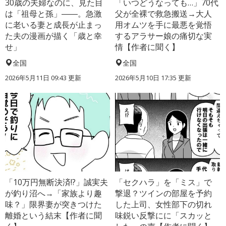
30歳の夫婦なのに、見た目
「いつどうなっても…」70代
は「祖母と孫」――。急激
父が全裸で救急搬送→大人
に老いる妻と成長が止まっ
用オムツを手に最悪を覚悟
た夫の漫画が描く「歳と幸
するアラサー娘の痛切な実
せ」
情【作者に聞く】
全国
全国
2026年5月11日 09:43 更新
2026年5月10日 17:35 更新
「10万円無断決済!?」誠実夫
「セクハラ」を「ミス」で
が釣り沼へ→「家族より趣
撃退？ツインの部屋を予約
味？」限界妻が突きつけた
した上司、女性部下の切れ
離婚という結末【作者に聞
味鋭い反撃にに「スカッと