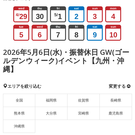
wed
thu
fri
sat
sun
mon
4/
29
30
5/
1
2
3
4
tue
wed
thu
fri
sat
sun
5
6
7
8
9
10
2026年5月6日(水)・振替休日 GW(ゴー
ルデンウィーク)イベント【九州・沖
縄】
エリアを絞り込む
変更する
全国
福岡県
佐賀県
長崎県
熊本県
大分県
宮崎県
鹿児島県
沖縄県