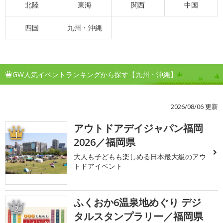
北陸
東海
関西
中国
四国
九州・沖縄
GW人気イベントランキングから探す【九州・沖縄】
2026/08/06 更新
アウトドアデイジャパン福岡
1
2026／福岡県
大人も子どもも楽しめる日本最大級のアウ
トドアイベント
ふくおか6温泉地めぐり デジ
2
タルスタンプラリー／福岡県