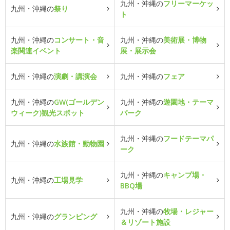
九州・沖縄の
フリーマーケッ
九州・沖縄の
祭り
ト
九州・沖縄の
コンサート・音
九州・沖縄の
美術展・博物
楽関連イベント
展・展示会
九州・沖縄の
演劇・講演会
九州・沖縄の
フェア
九州・沖縄の
GW(ゴールデン
九州・沖縄の
遊園地・テーマ
ウィーク)観光スポット
パーク
九州・沖縄の
フードテーマパ
九州・沖縄の
水族館・動物園
ーク
九州・沖縄の
キャンプ場・
九州・沖縄の
工場見学
BBQ場
九州・沖縄の
牧場・レジャー
九州・沖縄の
グランピング
＆リゾート施設