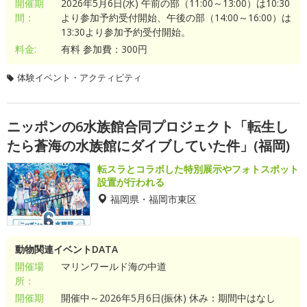
開催期
2026年5月6日(水) 午前の部（11:00～13:00）は10:30
間：
より参加予約受付開始、午後の部（14:00～16:00）は
13:30より参加予約受付開始。
料金:
有料 参加費：300円
体験イベント・アクティビティ
ニッポンの6水族館合同プロジェクト「転生し
たら蒼海の水族館にダイブしていた件」(福岡)
転スラとコラボした特別展示やフォトスポット
設置が行われる
福岡県・福岡市東区
動物関連イベントDATA
開催場
マリンワールド海の中道
所：
開催期
開催中～2026年5月6日(振休) 休み：期間中はなし