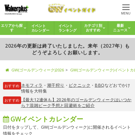
MENU
イベント
イベント
エリアから探
カテゴリ別
最新
カレンダー
ランキング
す
おすすめ
ニュース
2026年の更新は終了いたしました。来年（2027年）も
どうぞよろしくお願いします。
GW(ゴールデンウィーク)2026
GW(ゴールデンウィーク)イベント
ネモフィラ
・
潮干狩り
・
ピクニック
・
BBQ
などおでかけ
おすすめ
情報を大特集
【最大12連休も】2026年のゴールデンウィークはいつか
おすすめ
ら？混雑ピーク予想と回避術をご紹介
GWイベントカレンダー
日付をタップして、GW(ゴールデンウィーク)に開催されるイベント
情報をチェック