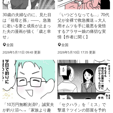
30歳の夫婦なのに、見た目
「いつどうなっても…」70代
は「祖母と孫」――。急激
父が全裸で救急搬送→大人
に老いる妻と成長が止まっ
用オムツを手に最悪を覚悟
た夫の漫画が描く「歳と幸
するアラサー娘の痛切な実
せ」
情【作者に聞く】
全国
全国
2026年5月11日 09:43 更新
2026年5月10日 17:35 更新
「10万円無断決済!?」誠実夫
「セクハラ」を「ミス」で
が釣り沼へ→「家族より趣
撃退？ツインの部屋を予約