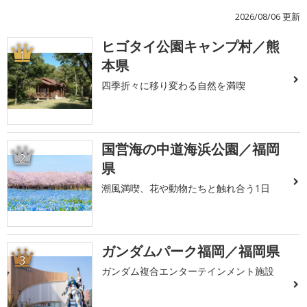
2026/08/06 更新
ヒゴタイ公園キャンプ村／熊
1
本県
四季折々に移り変わる自然を満喫
国営海の中道海浜公園／福岡
2
県
潮風満喫、花や動物たちと触れ合う1日
ガンダムパーク福岡／福岡県
3
ガンダム複合エンターテインメント施設