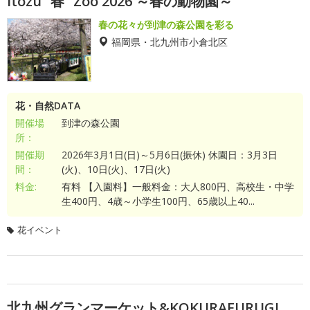
Itozu “春” Zoo 2026 ～春の動物園～
春の花々が到津の森公園を彩る
福岡県・北九州市小倉北区
花・自然DATA
開催場
到津の森公園
所：
開催期
2026年3月1日(日)～5月6日(振休) 休園日：3月3日
間：
(火)、10日(火)、17日(火)
料金:
有料 【入園料】一般料金：大人800円、高校生・中学
生400円、4歳～小学生100円、65歳以上40...
花イベント
北九州グランマーケット&KOKURAFURUGI