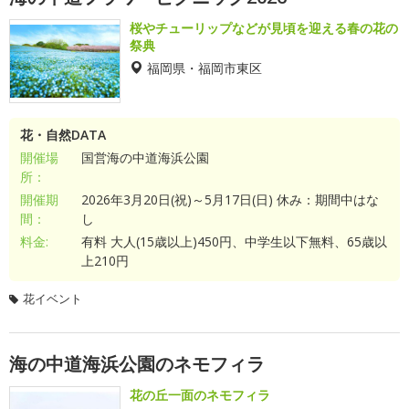
桜やチューリップなどが見頃を迎える春の花の
祭典
福岡県・福岡市東区
花・自然DATA
開催場
国営海の中道海浜公園
所：
開催期
2026年3月20日(祝)～5月17日(日) 休み：期間中はな
間：
し
料金:
有料 大人(15歳以上)450円、中学生以下無料、65歳以
上210円
花イベント
海の中道海浜公園のネモフィラ
花の丘一面のネモフィラ