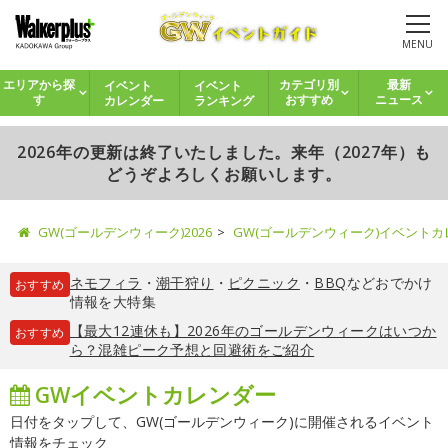
MENU
イベント
イベント
エリアから探
カテゴリ別
最新
カレンダー
ランキング
す
おすすめ
ニュース
2026年の更新は終了いたしました。来年（2027年）も
どうぞよろしくお願いします。
GW(ゴールデンウィーク)2026
GW(ゴールデンウィーク)イベント
ネモフィラ
・
潮干狩り
・
ピクニック
・
BBQ
などおでかけ
おすすめ
情報を大特集
【最大12連休も】2026年のゴールデンウィークはいつか
おすすめ
ら？混雑ピーク予想と回避術をご紹介
GWイベントカレンダー
日付をタップして、GW(ゴールデンウィーク)に開催されるイベント
情報をチェック