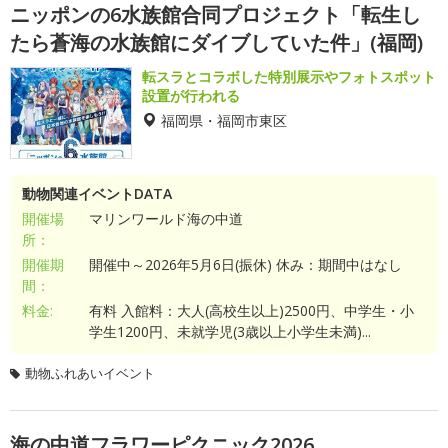
ニッポンの6水族館合同プロジェクト「転生し
たら蒼海の水族館にダイブしていた件」(福岡)
転スラとコラボした特別展示やフォトスポット
設置が行われる
福岡県・福岡市東区
動物関連イベントDATA
開催場
マリンワールド海の中道
所：
開催期
開催中～2026年5月6日(振休) 休み：期間中はなし
間：
料金:
有料 入館料：大人(高校生以上)2500円、中学生・小
学生1200円、未就学児(3歳以上小学生未満)...
動物ふれあいイベント
海の中道フラワーピクニック2026