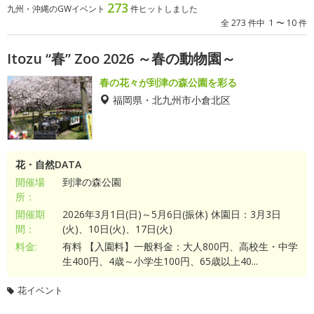
273
九州・沖縄のGWイベント
件ヒットしました
全 273 件中 1 〜 10 件
Itozu “春” Zoo 2026 ～春の動物園～
春の花々が到津の森公園を彩る
福岡県・北九州市小倉北区
花・自然DATA
開催場
到津の森公園
所：
開催期
2026年3月1日(日)～5月6日(振休) 休園日：3月3日
間：
(火)、10日(火)、17日(火)
料金:
有料 【入園料】一般料金：大人800円、高校生・中学
生400円、4歳～小学生100円、65歳以上40...
花イベント