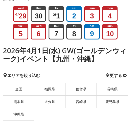
wed
thu
fri
sat
sun
mon
4/
29
30
5/
1
2
3
4
tue
wed
thu
fri
sat
sun
5
6
7
8
9
10
2026年4月1日(水) GW(ゴールデンウィ
ーク)イベント【九州・沖縄】
エリアを絞り込む
変更する
全国
福岡県
佐賀県
長崎県
熊本県
大分県
宮崎県
鹿児島県
沖縄県