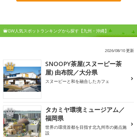
GW人気スポットランキングから探す【九州・沖縄】
2026/08/10 更新
SNOOPY茶屋(スヌーピー茶
1
屋) 由布院／大分県
スヌーピーと和を融合したカフェ
タカミヤ環境ミュージアム／
2
福岡県
世界の環境首都を目指す北九州市の拠点施
設