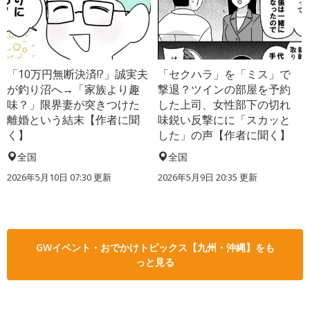
「10万円無断決済!?」誠実夫
「セクハラ」を「ミス」で
が釣り沼へ→「家族より趣
撃退？ツインの部屋を予約
味？」限界妻が突きつけた
した上司、女性部下の切れ
離婚という結末【作者に聞
味鋭い反撃にに「スカッと
く】
した」の声【作者に聞く】
全国
全国
2026年5月10日 07:30 更新
2026年5月9日 20:35 更新
GWイベント・おでかけトピックス【九州・沖縄】をも
っと見る