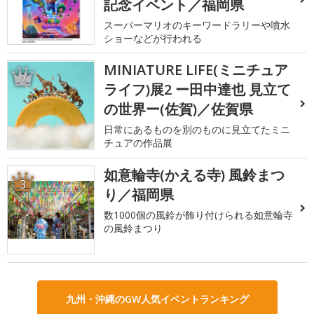
記念イベント／福岡県
スーパーマリオのキーワードラリーや噴水
ショーなどが行われる
MINIATURE LIFE(ミニチュア
2
ライフ)展2 ー田中達也 見立て
の世界ー(佐賀)／佐賀県
日常にあるものを別のものに見立てたミニ
チュアの作品展
如意輪寺(かえる寺) 風鈴まつ
3
り／福岡県
数1000個の風鈴が飾り付けられる如意輪寺
の風鈴まつり
九州・沖縄のGW人気イベントランキング