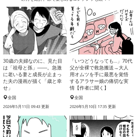
30歳の夫婦なのに、見た目
「いつどうなっても…」70代
は「祖母と孫」――。急激
父が全裸で救急搬送→大人
に老いる妻と成長が止まっ
用オムツを手に最悪を覚悟
た夫の漫画が描く「歳と幸
するアラサー娘の痛切な実
せ」
情【作者に聞く】
全国
全国
2026年5月11日 09:43 更新
2026年5月10日 17:35 更新