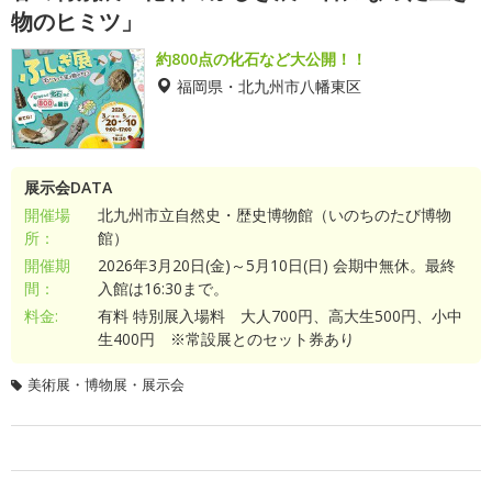
物のヒミツ」
約800点の化石など大公開！！
福岡県・北九州市八幡東区
展示会DATA
開催場
北九州市立自然史・歴史博物館（いのちのたび博物
所：
館）
開催期
2026年3月20日(金)～5月10日(日) 会期中無休。最終
間：
入館は16:30まで。
料金:
有料 特別展入場料 大人700円、高大生500円、小中
生400円 ※常設展とのセット券あり
美術展・博物展・展示会