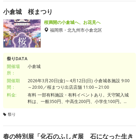
小倉城 桜まつり
桜満開の小倉城へ、お花見へ
福岡県・北九州市小倉北区
祭りDATA
開催場
小倉城
所：
開催期
2026年3月20日(金)～4月12日(日) 小倉城各施設 9:00
間：
～20:00／桜まつり出店店舗 11:00～21:00
料金:
有料 一部有料施設・有料イベントあり。天守閣入城
料は、一般350円、中高生200円、小学生100円。...
祭り
春の特別展「化石のふしぎ展 石になった生き