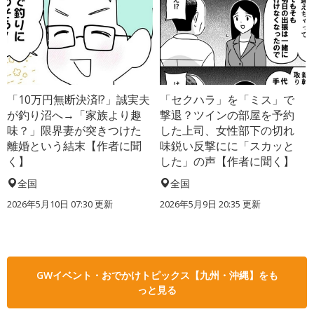
「10万円無断決済!?」誠実夫
「セクハラ」を「ミス」で
が釣り沼へ→「家族より趣
撃退？ツインの部屋を予約
味？」限界妻が突きつけた
した上司、女性部下の切れ
離婚という結末【作者に聞
味鋭い反撃にに「スカッと
く】
した」の声【作者に聞く】
全国
全国
2026年5月10日 07:30 更新
2026年5月9日 20:35 更新
GWイベント・おでかけトピックス【九州・沖縄】をも
っと見る