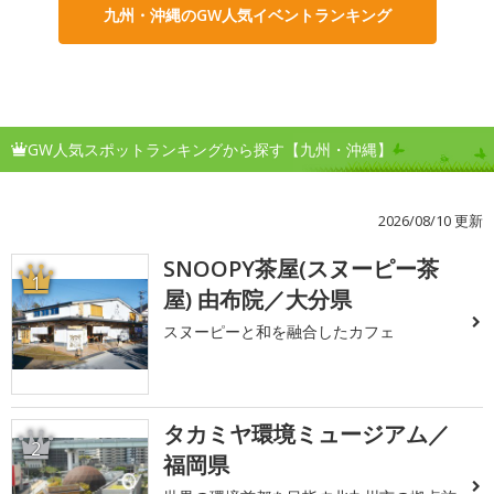
九州・沖縄のGW人気イベントランキング
GW人気スポットランキングから探す【九州・沖縄】
2026/08/10 更新
SNOOPY茶屋(スヌーピー茶
1
屋) 由布院／大分県
スヌーピーと和を融合したカフェ
タカミヤ環境ミュージアム／
2
福岡県