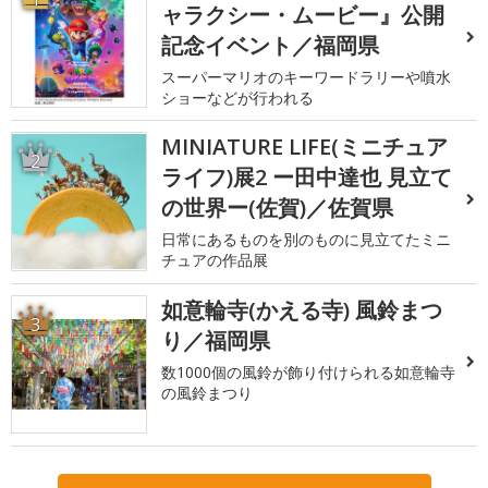
ャラクシー・ムービー』公開
記念イベント／福岡県
スーパーマリオのキーワードラリーや噴水
ショーなどが行われる
MINIATURE LIFE(ミニチュア
2
ライフ)展2 ー田中達也 見立て
の世界ー(佐賀)／佐賀県
日常にあるものを別のものに見立てたミニ
チュアの作品展
如意輪寺(かえる寺) 風鈴まつ
3
り／福岡県
数1000個の風鈴が飾り付けられる如意輪寺
の風鈴まつり