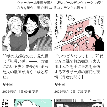
ウォーカー編集部が選ぶ、GW(ゴールデンウィーク)の楽し
み方を紹介。家で楽しめるコンテンツも続々！
30歳の夫婦なのに、見た目
「いつどうなっても…」70代
は「祖母と孫」――。急激
父が全裸で救急搬送→大人
に老いる妻と成長が止まっ
用オムツを手に最悪を覚悟
た夫の漫画が描く「歳と幸
するアラサー娘の痛切な実
せ」
情【作者に聞く】
全国
全国
2026年5月11日 09:43 更新
2026年5月10日 17:35 更新