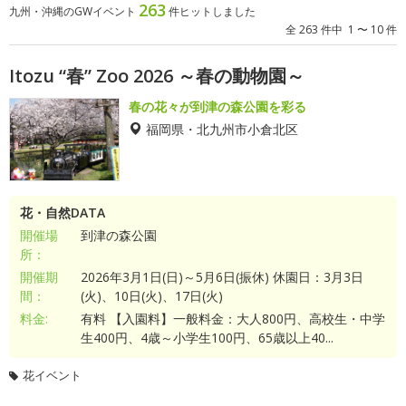
263
九州・沖縄のGWイベント
件ヒットしました
全 263 件中 1 〜 10 件
Itozu “春” Zoo 2026 ～春の動物園～
春の花々が到津の森公園を彩る
福岡県・北九州市小倉北区
花・自然DATA
開催場
到津の森公園
所：
開催期
2026年3月1日(日)～5月6日(振休) 休園日：3月3日
間：
(火)、10日(火)、17日(火)
料金:
有料 【入園料】一般料金：大人800円、高校生・中学
生400円、4歳～小学生100円、65歳以上40...
花イベント