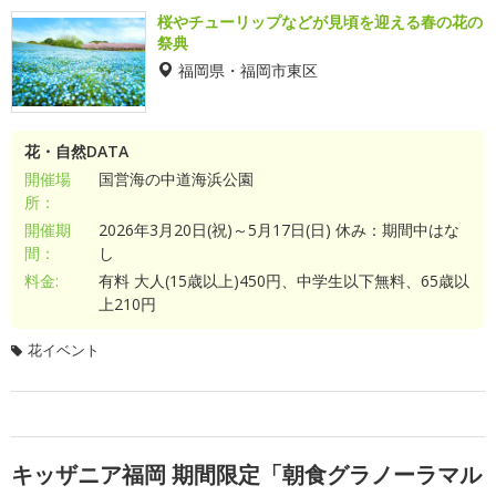
桜やチューリップなどが見頃を迎える春の花の
祭典
福岡県・福岡市東区
花・自然DATA
開催場
国営海の中道海浜公園
所：
開催期
2026年3月20日(祝)～5月17日(日) 休み：期間中はな
間：
し
料金:
有料 大人(15歳以上)450円、中学生以下無料、65歳以
上210円
花イベント
キッザニア福岡 期間限定「朝食グラノーラマル