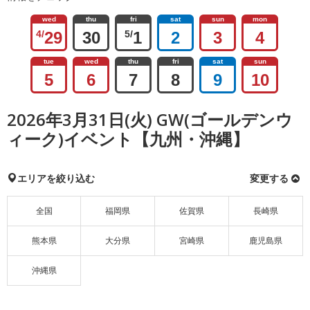
wed
thu
fri
sat
sun
mon
4/
29
30
5/
1
2
3
4
tue
wed
thu
fri
sat
sun
5
6
7
8
9
10
2026年3月31日(火) GW(ゴールデンウ
ィーク)イベント【九州・沖縄】
エリアを絞り込む
変更する
全国
福岡県
佐賀県
長崎県
熊本県
大分県
宮崎県
鹿児島県
沖縄県