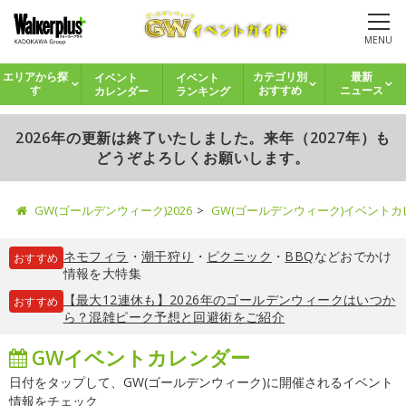
MENU
イベント
イベント
エリアから探
カテゴリ別
最新
カレンダー
ランキング
す
おすすめ
ニュース
2026年の更新は終了いたしました。来年（2027年）も
どうぞよろしくお願いします。
GW(ゴールデンウィーク)2026
GW(ゴールデンウィーク)イベント
ネモフィラ
・
潮干狩り
・
ピクニック
・
BBQ
などおでかけ
おすすめ
情報を大特集
【最大12連休も】2026年のゴールデンウィークはいつか
おすすめ
ら？混雑ピーク予想と回避術をご紹介
GWイベントカレンダー
日付をタップして、GW(ゴールデンウィーク)に開催されるイベント
情報をチェック