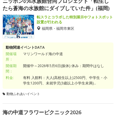
ニッポンの6水族館合同プロジェクト「転生し
たら蒼海の水族館にダイブしていた件」(福岡)
転スラとコラボした特別展示やフォトスポット
設置が行われる
福岡県・福岡市東区
動物関連イベントDATA
開催場
マリンワールド海の中道
所：
開催期
開催中～2026年5月6日(振休) 休み：期間中はなし
間：
料金:
有料 入館料：大人(高校生以上)2500円、中学生・小
学生1200円、未就学児(3歳以上小学生未満)...
動物ふれあいイベント
海の中道フラワーピクニック2026